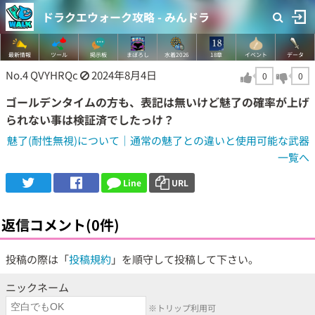
ドラクエウォーク攻略 - みんドラ
最新情報
ツール
掲示板
まぼろし
水着2026
18章
イベント
データ
No.4
QVYHRQc
2024年8月4日
0
0
ゴールデンタイムの方も、表記は無いけど魅了の確率が上げ
られない事は検証済でしたっけ？
魅了(耐性無視)について｜通常の魅了との違いと使用可能な武器
一覧へ
Line
URL
返信コメント(0件)
投稿の際は「
投稿規約
」を順守して投稿して下さい。
ニックネーム
※トリップ利用可