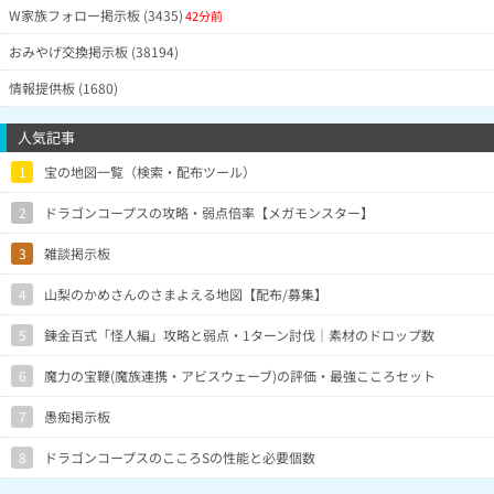
W家族フォロー掲示板 (3435)
42分前
おみやげ交換掲示板 (38194)
情報提供板 (1680)
人気記事
1
宝の地図一覧（検索・配布ツール）
2
ドラゴンコープスの攻略・弱点倍率【メガモンスター】
3
雑談掲示板
4
山梨のかめさんのさまよえる地図【配布/募集】
5
錬金百式「怪人編」攻略と弱点・1ターン討伐｜素材のドロップ数
6
魔力の宝鞭(魔族連携・アビスウェーブ)の評価・最強こころセット
7
愚痴掲示板
8
ドラゴンコープスのこころSの性能と必要個数