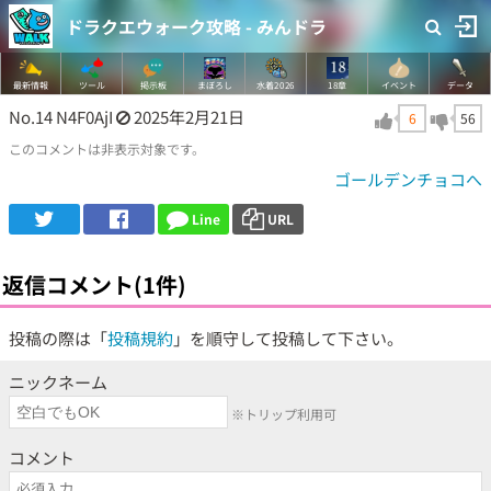
ドラクエウォーク攻略 - みんドラ
最新情報
ツール
掲示板
まぼろし
水着2026
18章
イベント
データ
No.14
N4F0AjI
2025年2月21日
6
56
このコメントは非表示対象です。
ゴールデンチョコへ
Line
URL
返信コメント(1件)
投稿の際は「
投稿規約
」を順守して投稿して下さい。
ニックネーム
※トリップ利用可
コメント