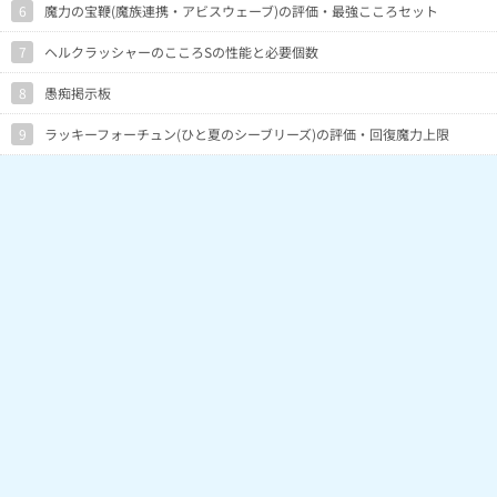
6
魔力の宝鞭(魔族連携・アビスウェーブ)の評価・最強こころセット
7
ヘルクラッシャーのこころSの性能と必要個数
8
愚痴掲示板
9
ラッキーフォーチュン(ひと夏のシーブリーズ)の評価・回復魔力上限