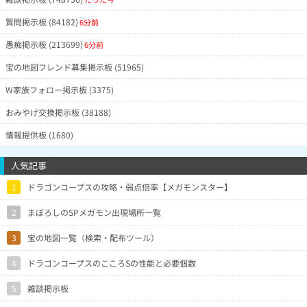
質問掲示板 (84182)
6分前
愚痴掲示板 (213699)
6分前
宝の地図フレンド募集掲示板 (51965)
W家族フォロー掲示板 (3375)
おみやげ交換掲示板 (38188)
情報提供板 (1680)
人気記事
1
ドラゴンコープスの攻略・弱点倍率【メガモンスター】
2
まぼろしのSPメガモン出現場所一覧
3
宝の地図一覧（検索・配布ツール）
4
ドラゴンコープスのこころSの性能と必要個数
5
雑談掲示板