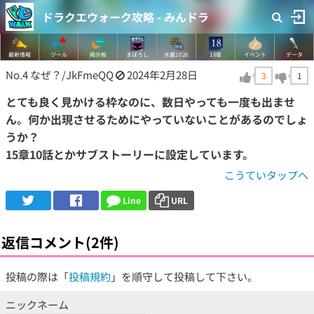
ドラクエウォーク攻略 - みんドラ
最新情報
ツール
掲示板
まぼろし
水着2026
18章
イベント
データ
No.4
なぜ？/JkFmeQQ
2024年2月28日
3
1
とても良く見かける枠なのに、数日やっても一度も出ませ
ん。何か出現させるためにやっていないことがあるのでしょ
うか？
15章10話とかサブストーリーに設定しています。
こうていタップへ
Line
URL
返信コメント(2件)
投稿の際は「
投稿規約
」を順守して投稿して下さい。
ニックネーム