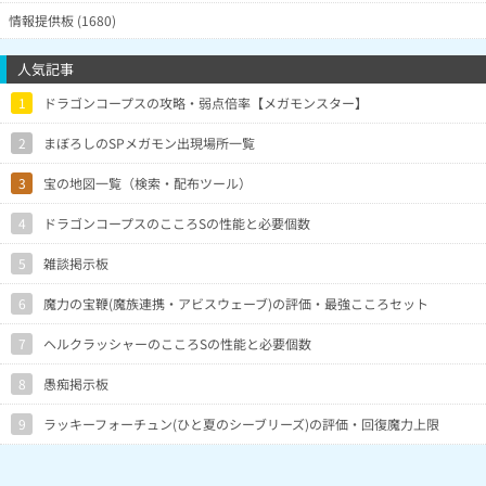
情報提供板 (1680)
人気記事
1
ドラゴンコープスの攻略・弱点倍率【メガモンスター】
2
まぼろしのSPメガモン出現場所一覧
3
宝の地図一覧（検索・配布ツール）
4
ドラゴンコープスのこころSの性能と必要個数
5
雑談掲示板
6
魔力の宝鞭(魔族連携・アビスウェーブ)の評価・最強こころセット
7
ヘルクラッシャーのこころSの性能と必要個数
8
愚痴掲示板
9
ラッキーフォーチュン(ひと夏のシーブリーズ)の評価・回復魔力上限