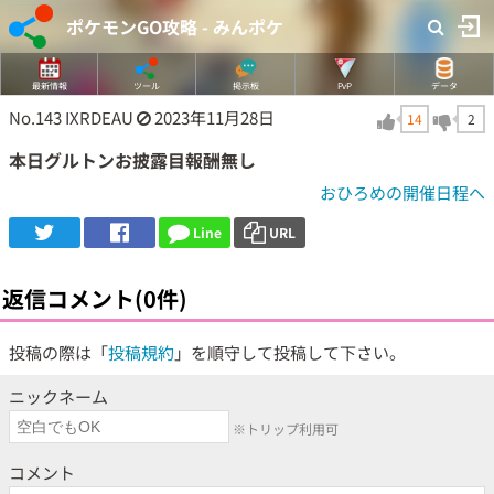
ポケモンGO攻略 - みんポケ
最新情報
ツール
掲示板
PvP
データ
No.143
IXRDEAU
2023年11月28日
14
2
本日グルトンお披露目報酬無し
おひろめの開催日程へ
Line
URL
返信コメント(0件)
投稿の際は「
投稿規約
」を順守して投稿して下さい。
ニックネーム
※トリップ利用可
コメント