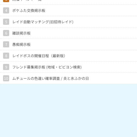
4
ポケふた交換掲示板
5
レイド自動マッチング(旧招待レイド)
6
雑談掲示板
7
愚痴掲示板
8
レイドボスの開催日程（最新版）
9
フレンド募集掲示板 (地域・ビビヨン検索)
10
ムチュールの色違い確率調査 / 炎と氷ふかの日