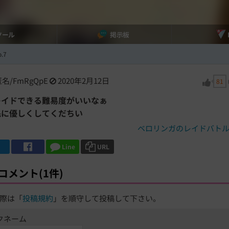
ツール
掲示板
.7
名/FmRgQpE
2020年2月12日
81
レイドできる難易度がいいなぁ
民に優しくしてくだちい
ベロリンガのレイドバト
Line
URL
コメント(1件)
際は「
投稿規約
」を順守して投稿して下さい。
クネーム