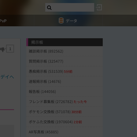
PvP
データ
掲示板
1
雑談掲示板 (892562)
質問掲示板 (325477)
愚痴掲示板 (531539)
5分前
ルデイへ
速報掲示板 (14676)
報告板 (144056)
フレンド募集板 (2726782)
たった今
ポケモン交換板 (571078)
38分前
ポケふた交換板 (1970604)
1分前
AR写真板 (45885)