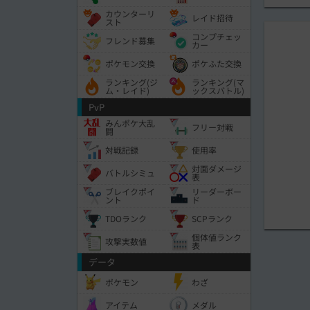
カウンターリ
レイド招待
スト
コンプチェッ
フレンド募集
カー
ポケモン交換
ポケふた交換
ランキング(ジ
ランキング(マ
ム・レイド)
ックスバトル)
PvP
みんポケ大乱
フリー対戦
闘
対戦記録
使用率
対面ダメージ
バトルシミュ
表
ブレイクポイ
リーダーボー
ント
ド
TDOランク
SCPランク
個体値ランク
攻撃実数値
表
データ
ポケモン
わざ
アイテム
メダル