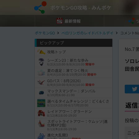
ポケモンGO攻略 - みんポケ
最新情報
ポケモンGO
ベロリンガのレイドバトルデイ
コメントNo
ピックアップ
No.7
匿
攻略トップ
ソロ
シーズン23：新たな歩み
6/2(火)10:00-9/8(火)10:00
開催中
田舎
夏の遠足：凍てつく残火
8/4(火)10:00-8/10(月)20:00
開催中
GOパス：8月(2026)
8/4(火)10:00-9/8(火)10:00
開催中
マックスマンデー：ダンバル
8/10(月)6:00-21:00
選べるタイムチャレンジ：どく&くさ
返信
8/11(火)10:00-8/17(月)20:00
レイドアワー：グラードン
8/12(水)18:00-19:00
投稿の
スポットライトアワー：ケムッソ(進
化時XP2倍)
8/13(木)18:00-19:00
ニッ
進化大乱闘3
8/7(金) - 8/11(火)
開催中