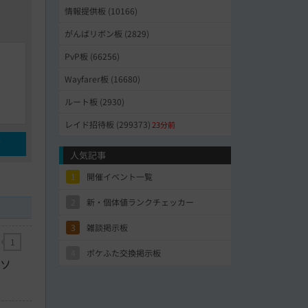
情報提供板 (10166)
がんばリボン板 (2829)
PvP板 (66256)
Wayfarer板 (16680)
ルート板 (2930)
レイド招待板 (299373)
23分前
人気記事
1
開催イベント一覧
2
新・個体値ランクチェッカー
3
雑談掲示板
1
4
ポケふた交換掲示板
、ソ