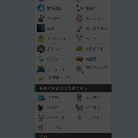
地域限定
色違い
アバター
ステッカー
背景
進化ポケモン
メガシンカ
ベビー
ポケふた
人気ギフト
公式ルート
大発見
検索フィルタ
コミュデイ
ー
TL別XP・リワ
ード
特殊な捕獲方法のポケモン
メタモン
メルタン
ゾロア
ビビヨン
パッチール
コレクレー
ドーブル
交流