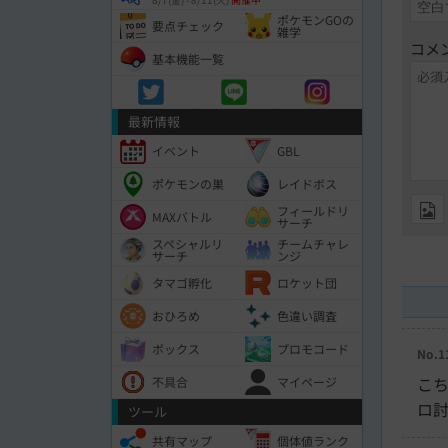
ポケモンGOの
要点チェック
雑学
コメ
基本機能一覧
最新情報
イベント
GBL
ポケモンの巣
レイドボス
フィールドリ
MAXバトル
サーチ
スペシャルリ
チームチャレ
サーチ
ンジ
タマゴ孵化
ロケット団
おひろめ
色違い調査
ボックス
プロモコード
No.1
こ
不具合
マイページ
ロ
ツール
共有マップ
個体値ランク