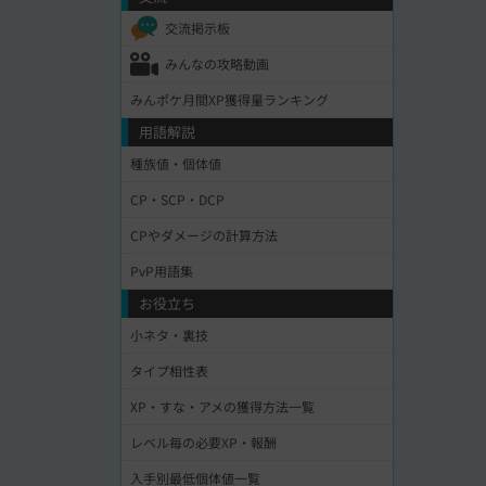
交流掲示板
みんなの攻略動画
みんポケ月間XP獲得量ランキング
用語解説
種族値・個体値
CP・SCP・DCP
CPやダメージの計算方法
PvP用語集
お役立ち
小ネタ・裏技
タイプ相性表
XP・すな・アメの獲得方法一覧
レベル毎の必要XP・報酬
入手別最低個体値一覧