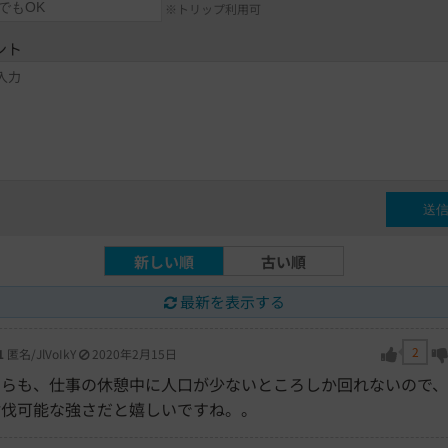
※トリップ利用可
ント
新しい順
古い順
最新を表示する
2
1
匿名/JlVoIkY
2020年2月15日
ちらも、仕事の休憩中に人口が少ないところしか回れないので
討伐可能な強さだと嬉しいですね。。