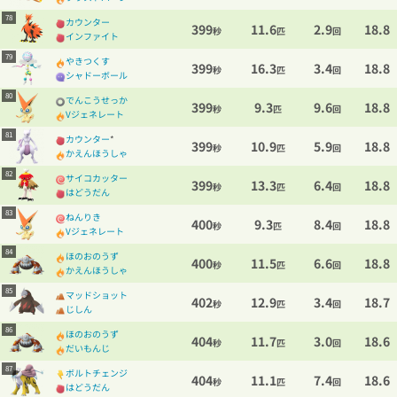
78
カウンター
399
11.6
2.9
18.8
秒
匹
回
インファイト
79
やきつくす
399
16.3
3.4
18.8
秒
匹
回
シャドーボール
80
でんこうせっか
399
9.3
9.6
18.8
秒
匹
回
Vジェネレート
81
カウンター
*
399
10.9
5.9
18.8
秒
匹
回
かえんほうしゃ
82
サイコカッター
399
13.3
6.4
18.8
秒
匹
回
はどうだん
83
ねんりき
400
9.3
8.4
18.8
秒
匹
回
Vジェネレート
84
ほのおのうず
400
11.5
6.6
18.8
秒
匹
回
かえんほうしゃ
85
マッドショット
402
12.9
3.4
18.7
秒
匹
回
じしん
86
ほのおのうず
404
11.7
3.0
18.6
秒
匹
回
だいもんじ
87
ボルトチェンジ
404
11.1
7.4
18.6
秒
匹
回
はどうだん