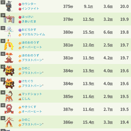
37
カウンター
375
9.1
3.6
20.0
秒
匹
回
インファイト
38
はっけい
378
12.5
3.2
19.9
秒
匹
回
きあいだま
39
おどろかす
380
15.5
6.6
19.8
秒
匹
回
マジカルフレイム
40
ほのおのうず
381
12.0
2.5
19.7
秒
匹
回
オーバーヒート
41
ほのおのうず
381
11.9
4.2
19.7
秒
匹
回
ブラストバーン
*
42
ひのこ
384
13.9
4.0
19.6
秒
匹
回
ブラストバーン
*
43
けたぐり
384
13.9
4.0
19.6
秒
匹
回
ブラストバーン
*
44
マッドショット
385
11.6
2.9
19.5
秒
匹
回
じしん
45
やきつくす
387
11.6
2.7
19.5
秒
匹
回
オーバーヒート
46
ひのこ
386
15.4
3.3
19.4
秒
匹
回
ブラストバーン
*
47