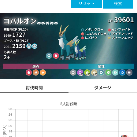
リセット
検索
39601
コバルオン
CP
捕獲時CP (PL20)
メタルクロー
インファイト
1727
しねんのずつき
アイアンヘッド
1649-
にどげり
ストーンエッジ
ブースト時 (PL25)
2159
2061-
必要人数
2+
弱点
耐性
x2
x2
x2
討伐時間
ダメージ