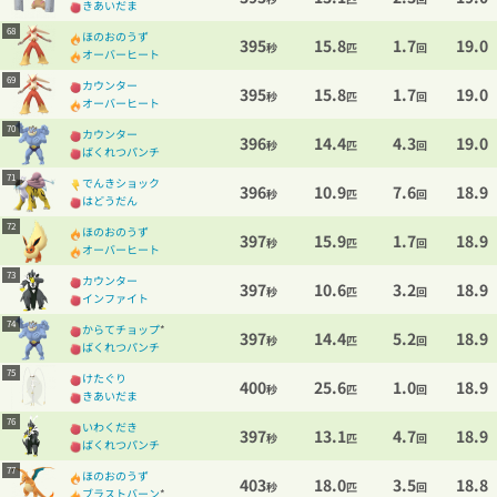
きあいだま
68
ほのおのうず
395
15.8
1.7
19.0
秒
匹
回
オーバーヒート
69
カウンター
395
15.8
1.7
19.0
秒
匹
回
オーバーヒート
70
カウンター
396
14.4
4.3
19.0
秒
匹
回
ばくれつパンチ
71
でんきショック
396
10.9
7.6
18.9
秒
匹
回
はどうだん
72
ほのおのうず
397
15.9
1.7
18.9
秒
匹
回
オーバーヒート
73
カウンター
397
10.6
3.2
18.9
秒
匹
回
インファイト
74
からてチョップ
*
397
14.4
5.2
18.9
秒
匹
回
ばくれつパンチ
75
けたぐり
400
25.6
1.0
18.9
秒
匹
回
きあいだま
76
いわくだき
397
13.1
4.7
18.9
秒
匹
回
ばくれつパンチ
77
ほのおのうず
403
18.0
3.5
18.8
秒
匹
回
ブラストバーン
*