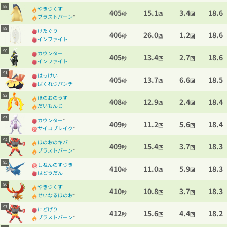
88
やきつくす
405
15.1
3.4
18.6
秒
匹
回
ブラストバーン
*
89
けたぐり
406
26.0
1.2
18.6
秒
匹
回
インファイト
90
カウンター
405
13.4
2.7
18.6
秒
匹
回
インファイト
91
はっけい
405
13.7
6.6
18.5
秒
匹
回
ばくれつパンチ
92
ほのおのうず
408
12.9
2.4
18.4
秒
匹
回
だいもんじ
93
カウンター
*
409
11.2
5.6
18.4
秒
匹
回
サイコブレイク
*
94
ほのおのキバ
409
15.4
3.7
18.3
秒
匹
回
ブラストバーン
*
95
しねんのずつき
410
11.0
5.9
18.3
秒
匹
回
はどうだん
96
やきつくす
410
10.8
3.7
18.3
秒
匹
回
せいなるほのお
*
97
にどげり
412
15.6
4.4
18.2
秒
匹
回
ブラストバーン
*