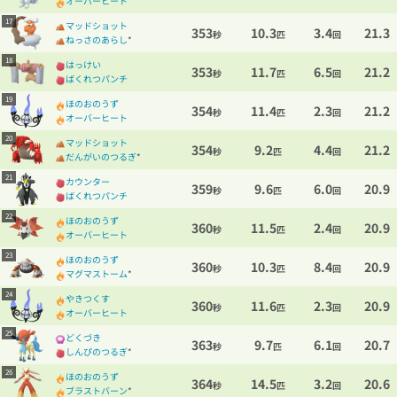
オーバーヒート
17
マッドショット
353
10.3
3.4
21.3
秒
匹
回
ねっさのあらし
*
18
はっけい
353
11.7
6.5
21.2
秒
匹
回
ばくれつパンチ
19
ほのおのうず
354
11.4
2.3
21.2
秒
匹
回
オーバーヒート
20
マッドショット
354
9.2
4.4
21.2
秒
匹
回
だんがいのつるぎ
*
21
カウンター
359
9.6
6.0
20.9
秒
匹
回
ばくれつパンチ
22
ほのおのうず
360
11.5
2.4
20.9
秒
匹
回
オーバーヒート
23
ほのおのうず
360
10.3
8.4
20.9
秒
匹
回
マグマストーム
*
24
やきつくす
360
11.6
2.3
20.9
秒
匹
回
オーバーヒート
25
どくづき
363
9.7
6.1
20.7
秒
匹
回
しんぴのつるぎ
*
26
ほのおのうず
364
14.5
3.2
20.6
秒
匹
回
ブラストバーン
*