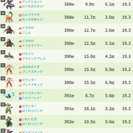
マッドショット
388
9.9
6.1
19.3
秒
匹
回
だいちのちから
*
48
じんつうりき
388
11.7
3.0
19.3
秒
匹
回
ねっさのあらし
*
49
どろかけ
390
12.7
2.6
19.3
秒
匹
回
じしん
50
どろかけ
390
12.5
5.1
19.3
秒
匹
回
ドリルライナー
51
けたぐり
390
15.0
4.2
19.3
秒
匹
回
フライングプレス
52
ほのおのうず
390
15.5
6.9
19.2
秒
匹
回
ブレイズキック
53
カウンター
390
15.5
6.9
19.2
秒
匹
回
ブレイズキック
54
サイコカッター
391
8.7
5.6
19.2
秒
匹
回
シャドーレイ
*
55
カウンター
391
18.1
3.2
19.2
秒
匹
回
ばくれつパンチ
56
いわくだき
392
10.5
5.6
19.2
秒
匹
回
ばくれつパンチ
57
マッドショット