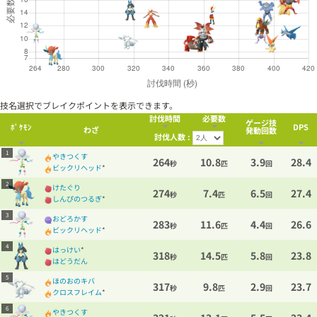
技名選択でブレイクポイントを表示できます。
討伐時間
必要数
ゲージ技
ﾎﾟｹﾓﾝ
DPS
わざ
発動回数
討伐人数 :
1
やきつくす
264
10.8
3.9
28.4
秒
匹
回
ビックリヘッド
*
2
けたぐり
274
7.4
6.5
27.4
秒
匹
回
しんぴのつるぎ
*
3
おどろかす
283
11.6
4.4
26.6
秒
匹
回
ビックリヘッド
*
4
はっけい
*
318
14.5
5.8
23.8
秒
匹
回
はどうだん
5
ほのおのキバ
317
9.8
2.9
23.7
秒
匹
回
クロスフレイム
*
6
やきつくす