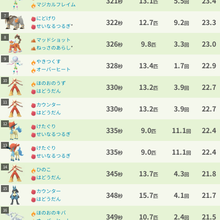
321
13.1
5.5
23.4
秒
匹
回
マジカルフレイム
7
にどげり
322
12.7
9.2
23.3
秒
匹
回
せいなるつるぎ
*
8
マッドショット
326
9.8
3.3
23.0
秒
匹
回
ねっさのあらし
*
9
やきつくす
328
13.4
1.7
22.9
秒
匹
回
オーバーヒート
10
ほのおのうず
330
13.2
3.9
22.7
秒
匹
回
はどうだん
11
カウンター
330
13.2
3.9
22.7
秒
匹
回
はどうだん
12
けたぐり
335
9.0
11.1
22.4
秒
匹
回
せいなるつるぎ
13
けたぐり
335
9.0
11.1
22.4
秒
匹
回
せいなるつるぎ
14
ひのこ
345
13.7
4.3
21.8
秒
匹
回
はどうだん
15
カウンター
348
15.7
4.1
21.7
秒
匹
回
はどうだん
16
ほのおのキバ
349
10.7
2.4
21.5
秒
匹
回