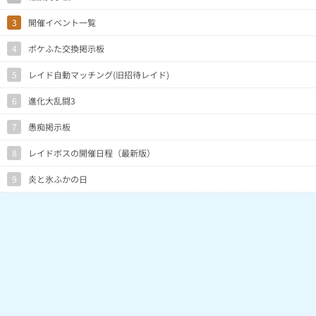
3
開催イベント一覧
4
ポケふた交換掲示板
5
レイド自動マッチング(旧招待レイド)
6
進化大乱闘3
7
愚痴掲示板
8
レイドボスの開催日程（最新版）
9
炎と氷ふかの日