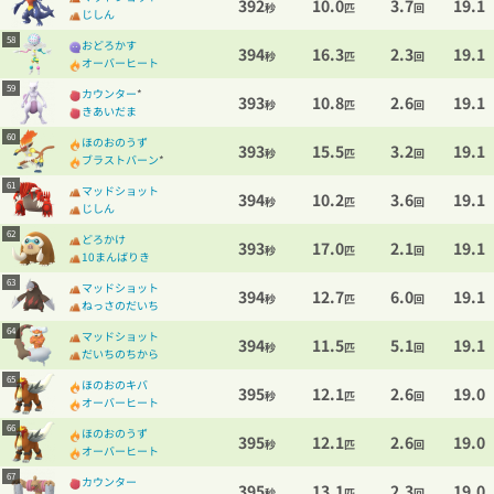
392
10.0
3.7
19.1
秒
匹
回
じしん
58
おどろかす
394
16.3
2.3
19.1
秒
匹
回
オーバーヒート
59
カウンター
*
393
10.8
2.6
19.1
秒
匹
回
きあいだま
60
ほのおのうず
393
15.5
3.2
19.1
秒
匹
回
ブラストバーン
*
61
マッドショット
394
10.2
3.6
19.1
秒
匹
回
じしん
62
どろかけ
393
17.0
2.1
19.1
秒
匹
回
10まんばりき
63
マッドショット
394
12.7
6.0
19.1
秒
匹
回
ねっさのだいち
64
マッドショット
394
11.5
5.1
19.1
秒
匹
回
だいちのちから
65
ほのおのキバ
395
12.1
2.6
19.0
秒
匹
回
オーバーヒート
66
ほのおのうず
395
12.1
2.6
19.0
秒
匹
回
オーバーヒート
67
カウンター
395
13.1
2.3
19.0
秒
匹
回