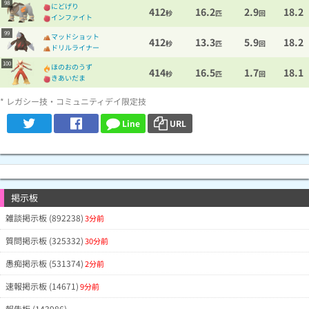
98
にどげり
412
16.2
2.9
18.2
秒
匹
回
インファイト
99
マッドショット
412
13.3
5.9
18.2
秒
匹
回
ドリルライナー
100
ほのおのうず
414
16.5
1.7
18.1
秒
匹
回
きあいだま
* レガシー技・コミュニティデイ限定技
Line
URL
掲示板
雑談掲示板 (892238)
3分前
質問掲示板 (325332)
30分前
愚痴掲示板 (531374)
2分前
速報掲示板 (14671)
9分前
報告板 (143986)