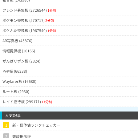
フレンド募集板 (2726544)
1分前
ポケモン交換板 (570717)
2分前
ポケふた交換板 (1967540)
1分前
AR写真板 (45876)
情報提供板 (10166)
がんばリボン板 (2824)
PvP板 (66238)
Wayfarer板 (16680)
ルート板 (2930)
レイド招待板 (299171)
17分前
人気記事
1
新・個体値ランクチェッカー
2
雑談掲示板