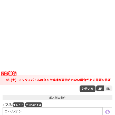
更新情報
8/1(土)
マックスバトルのタンク候補が表示されない場合がある問題を修正
使い方
JP
EN
ボス側の条件
ボス名
レイド
MAXバトル