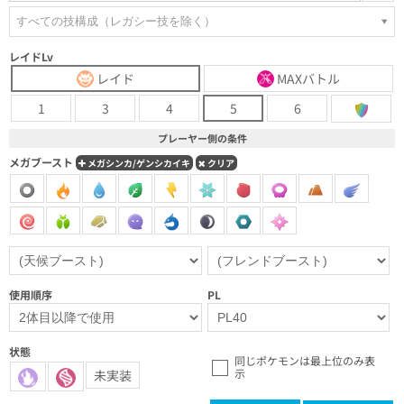
すべての技構成（レガシー技を除く）
レイドLv
レイド
MAXバトル
1
3
4
5
6
プレーヤー側の条件
メガブースト
メガシンカ/ゲンシカイキ
クリア
使用順序
PL
状態
同じポケモンは最上位のみ表
示
未実装