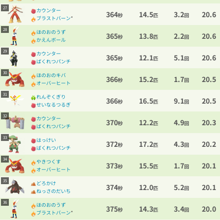
27
カウンター
364
14.5
3.2
20.6
秒
匹
回
ブラストバーン
*
28
ほのおのうず
365
13.8
2.2
20.6
秒
匹
回
かえんボール
29
カウンター
365
12.1
5.1
20.6
秒
匹
回
ばくれつパンチ
30
ほのおのキバ
366
15.2
1.7
20.5
秒
匹
回
オーバーヒート
31
れんぞくぎり
366
16.5
9.1
20.5
秒
匹
回
せいなるつるぎ
32
カウンター
370
12.2
4.9
20.3
秒
匹
回
ばくれつパンチ
33
はっけい
372
17.2
4.3
20.2
秒
匹
回
ばくれつパンチ
34
やきつくす
373
15.5
1.7
20.1
秒
匹
回
オーバーヒート
35
どろかけ
374
12.0
5.2
20.1
秒
匹
回
ねっさのだいち
36
ほのおのうず
375
14.3
3.4
20.0
秒
匹
回
ブラストバーン
*