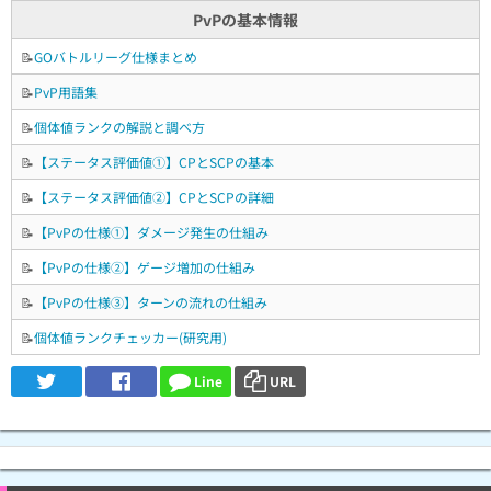
PvPの基本情報
📝
GOバトルリーグ仕様まとめ
📝
PvP用語集
📝
個体値ランクの解説と調べ方
📝
【ステータス評価値①】CPとSCPの基本
📝
【ステータス評価値②】CPとSCPの詳細
📝
【PvPの仕様①】ダメージ発生の仕組み
📝
【PvPの仕様②】ゲージ増加の仕組み
📝
【PvPの仕様③】ターンの流れの仕組み
📝
個体値ランクチェッカー(研究用)
Line
URL