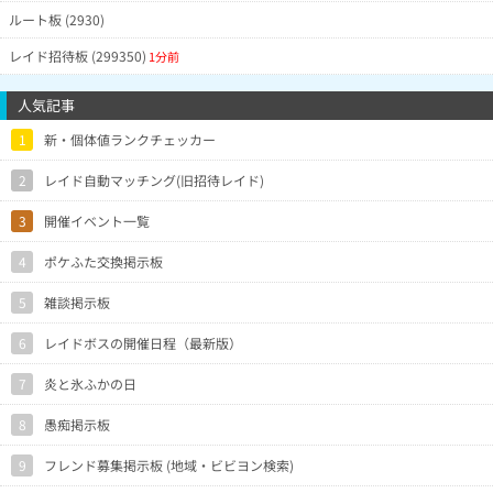
ルート板 (2930)
レイド招待板 (299350)
1分前
人気記事
1
新・個体値ランクチェッカー
2
レイド自動マッチング(旧招待レイド)
3
開催イベント一覧
4
ポケふた交換掲示板
5
雑談掲示板
6
レイドボスの開催日程（最新版）
7
炎と氷ふかの日
8
愚痴掲示板
9
フレンド募集掲示板 (地域・ビビヨン検索)