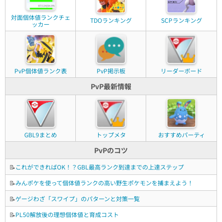
対面個体値ランクチェ
TDOランキング
SCPランキング
ッカー
PvP個体値ランク表
PvP掲示板
リーダーボード
PvP最新情報
GBL9まとめ
トップメタ
おすすめパーティ
PvPのコツ
📝
これができればOK！？GBL最高ランク到達までの上達ステップ
📝
みんポケを使って個体値ランクの高い野生ポケモンを捕まえよう！
📝
ゲージわざ「スワイプ」のパターンと対策一覧
📝
PL50解放後の理想個体値と育成コスト