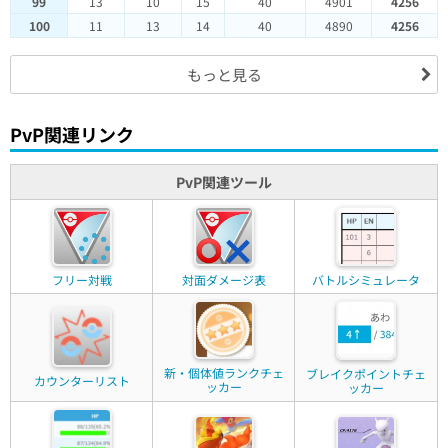
99
13
10
15
40
4901
4256
100
11
13
14
40
4890
4256
もっと見る
PvP関連リンク
PvP関連ツール
フリー対戦
対面ダメージ表
バトルシミュレータ
新・個体値ランクチェ
ブレイクポイントチェ
カウンターリスト
ッカー
ッカー