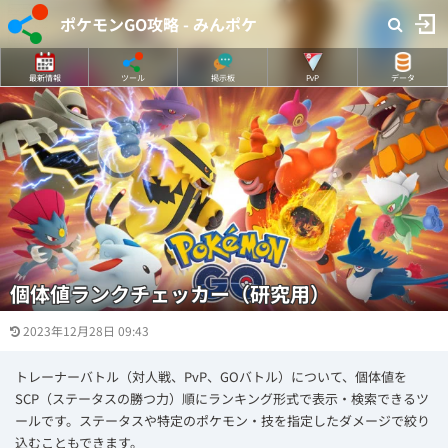
ポケモンGO攻略 - みんポケ
最新情報
ツール
掲示板
PvP
データ
個体値ランクチェッカー（研究用）
2023年12月28日 09:43
トレーナーバトル（対人戦、PvP、GOバトル）について、個体値を
SCP（ステータスの勝つ力）順にランキング形式で表示・検索できるツ
ールです。ステータスや特定のポケモン・技を指定したダメージで絞り
込むこともできます。