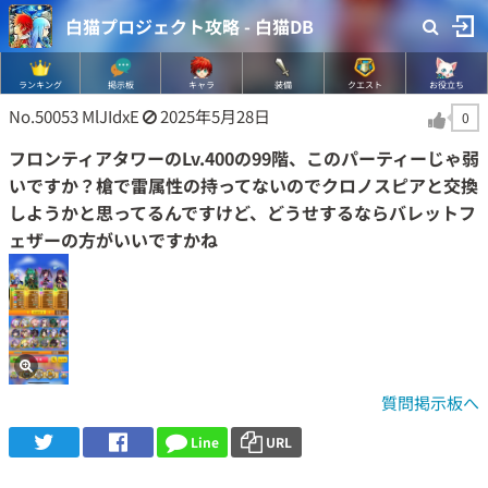
白猫プロジェクト攻略 - 白猫DB
ランキング
掲示板
キャラ
装備
クエスト
お役立ち
No.50053
MlJIdxE
2025年5月28日
0
フロンティアタワーのLv.400の99階、このパーティーじゃ弱
いですか？槍で雷属性の持ってないのでクロノスピアと交換
しようかと思ってるんですけど、どうせするならバレットフ
ェザーの方がいいですかね
質問掲示板へ
Line
URL