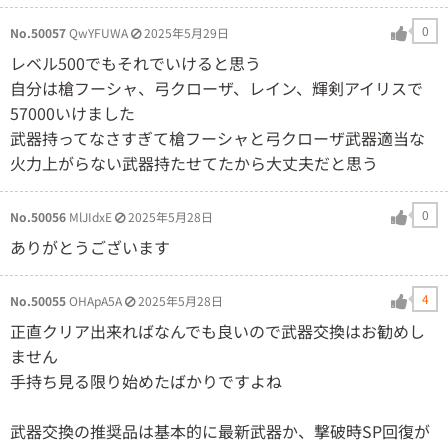
0
No.50057
QwYFUWA
2025年5月29日
レベル500でもそれでいけると思う
自分は槍フーシャ、弓クローザ、レイン、輝剣アイリスで
57000いけました
武器持ってなさすぎて槍フーシャと弓クローザ武器適当な
火力上がらない武器持たせてたから大丈夫だと思う
0
No.50056
MlJIdxE
2025年5月28日
ありがとうございます
4
No.50055
OHApA5A
2025年5月28日
正直クリア出来ればなんでも良いので武器交換はお勧めし
ません
手持ち見る限り始めたばかりですよね
武器交換の推奨品は基本的に最新武器か、撃破時SP回復が