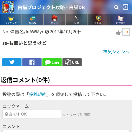
白猫プロジェクト攻略 - 白猫DB
ランキング
掲示板
キャラ
装備
クエスト
お役立ち
No.30
匿名/InAWMyc
2017年10月20日
19
ss-も無いと思うけど
神気シオンへ
Line
URL
返信コメント(0件)
投稿の際は「
投稿規約
」を順守して投稿して下さい。
ニックネーム
※トリップ利用可
コメント