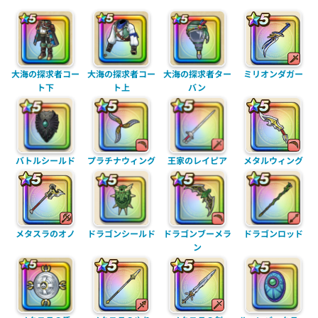
大海の探求者コー
大海の探求者コー
大海の探求者ター
ミリオンダガー
ト下
ト上
バン
バトルシールド
プラチナウィング
王家のレイピア
メタルウィング
メタスラのオノ
ドラゴンシールド
ドラゴンブーメラ
ドラゴンロッド
ン