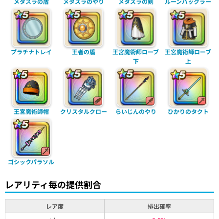
メタスラの盾
メタスラのやり
メタスラの剣
ルーンバックラー
プラチナトレイ
王者の盾
王宮魔術師ローブ
王宮魔術師ローブ
下
上
王宮魔術師帽
クリスタルクロー
らいじんのやり
ひかりのタクト
ゴシックパラソル
レアリティ毎の提供割合
レア度
排出確率