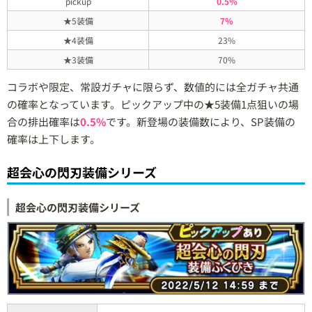
pickup
0.5％
★5装備
7%
★4装備
23%
★3装備
70%
コラボや限定、常設ガチャに限らず、数値的には全ガチャ共通
の確率となっています。ピックアップ中の★5装備1点狙いの場
合の排出確率は
0.5%
です。新登場の装備数により、SP装備の
確率は上下します。
超会心の閃刃装備シリーズ
超会心の閃刃装備シリーズ