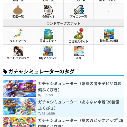
-
図鑑一覧
心珠S+/S
アイコン一覧
ランドマークスポット
名城スポット
動物園/水族館
ランドマーク
ご当地スポット
-
ポートピアコラボ
DQアイランド
温泉
ガチャシミュレーターのタグ
ガチャシミュレーター（常夏の魔王子ピサロ装
備ふくびき）
8/6 15:59
ガチャシミュレーター（あぶない水着’26装備
ふくびき）
7/23 16:59
ガチャシミュレーター（夏のWピックアップ'26
復刻ふくびき）