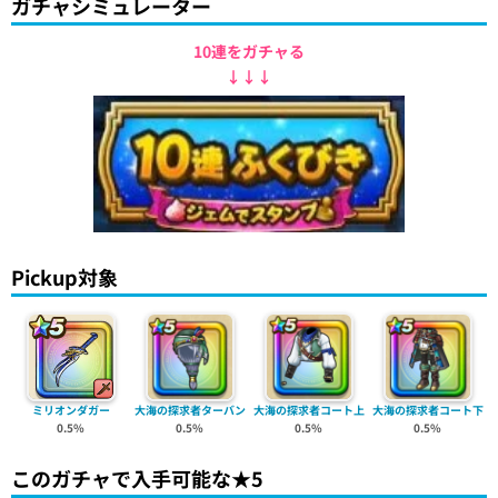
ガチャシミュレーター
10連をガチャる
↓↓↓
Pickup対象
ミリオンダガー
大海の探求者ターバン
大海の探求者コート上
大海の探求者コート下
0.5%
0.5%
0.5%
0.5%
このガチャで入手可能な★5