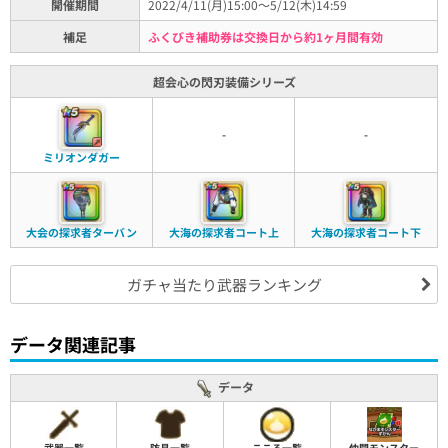
開催期間
2022/4/11(月)15:00～5/12(木)14:59
補足
ふくびき補助券は交換日から約1ヶ月間有効
超会心の閃刃装備シリーズ
-
-
ミリオンダガー
大会の探求者ターバン
大海の探求者コート上
大海の探求者コート下
ガチャ当たり武器ランキング
データ関連記事
データ
武器一覧
防具一覧
こころ一覧
仲間モンスター