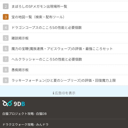
2
まぼろしのSPメガモン出現場所一覧
3
宝の地図一覧（検索・配布ツール）
4
ドラゴンコープスのこころSの性能と必要個数
5
雑談掲示板
6
魔力の宝鞭(魔族連携・アビスウェーブ)の評価・最強こころセット
7
ヘルクラッシャーのこころSの性能と必要個数
8
愚痴掲示板
9
ラッキーフォーチュン(ひと夏のシーブリーズ)の評価・回復魔力上限
広告IDを表示
9D
B
白猫プロジェクト攻略 - 白猫DB
ドラクエウォーク攻略 - みんドラ