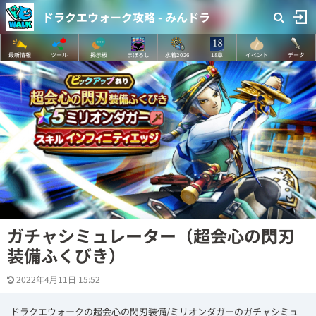
ドラクエウォーク攻略 - みんドラ
最新情報
ツール
掲示板
まぼろし
水着2026
18章
イベント
データ
ガチャシミュレーター（超会心の閃刃
装備ふくびき）
2022年4月11日 15:52
ドラクエウォークの超会心の閃刃装備/ミリオンダガーのガチャシミュ