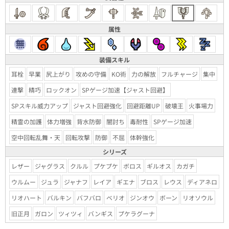
属性
装備スキル
耳栓
早業
尻上がり
攻めの守備
KO術
力の解放
フルチャージ
集中
連撃
精巧
ロックオン
SPゲージ加速【ジャスト回避】
SPスキル威力アップ
ジャスト回避強化
回避距離UP
破壊王
火事場力
精霊の加護
体力増強
背水防御
闇討ち
毒耐性
SPゲージ加速
空中回転乱舞・天
回転攻撃
防御
不屈
体幹強化
シリーズ
レザー
ジャグラス
クルル
プケプケ
ボロス
ギルオス
カガチ
ウルムー
ジュラ
ジャナフ
レイア
ギエナ
ブロス
レウス
ディアネロ
リオハート
バルキン
バフバロ
ベリオ
ジンオウ
ボーン
リオソウル
旧正月
ガロン
ツィツィ
バンギス
プケラグーナ