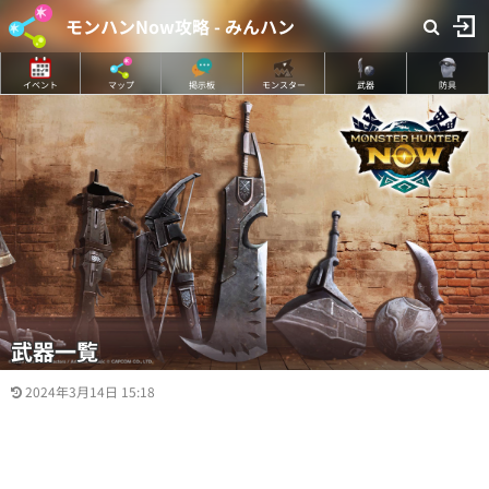
モンハンNow攻略 - みんハン
イベント
マップ
掲示板
モンスター
武器
防具
武器一覧
2024年3月14日 15:18