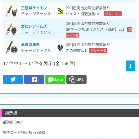
王盾斧ライモン
[SP]超高出力属性解放斬り
チャージアックス
ジャスト回避強化Lv1
グレード8
[SP]超高出力属性解放斬り
ガロンアームズ
SPゲージ加速【ジャスト回避】Lv1
グ
チャージアックス
レード8
暴虐の盾斧
[SP]超高出力属性解放斬り
チャージアックス
力の解放Lv1
グレード8
17 件中 1 ～ 17 件を表示 (全 156 件)
1
Line
URL
掲示板
雑談板 (969)
招待コード掲示板 (78843)