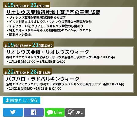
15
22
1/
(月)9:00 ▶
(月)0:00
リオレウス亜種初登場！蒼き空の王者 降臨
・リオレウス亜種が初登場(低確率での出現)
・イベント週末はリオレウス・リオレウス亜種の出現率が増加
・チャプター13をクリアし、リオレウス解放の必要あり
・特別な狩人メダルがもらえる期間限定のスペシャルクエスト
・限定パック登場
19
21
1/
(金)17:00 ▶
(日)23:59
リオレウス亜種・リオレウスウィーク
森林エリアでリオレウスおよびリオレウス亜種の出現率アップ (条件：HR11
)
・1月19日(金) 17:00 〜 1月21日(日) 24:00
22
28
1/
(月)9:00 ▶
(日)23:59
バフバロ・ラドバルキンウィーク
沼地エリアでバフバロ、砂漠エリアではラドバルキンの出現率アップ (条件：HR11
)
・1月22日(月)9:00～1月28日(日)24:00
画像として保存
Line
URL