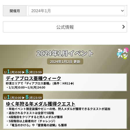
開催月
公式情報
2024年1月イベント
2024年1月2日 更新
1
8
1/
(月)0:00 ▶
(月)23:59
ディアブロス亜種ウィーク
砂漠エリアで「ディアブロス亜種」 (条件：HR11
)
・1/1(月)0:00～1/8(月)24:00
1
8
1/
(月)0:00 ▶
(月)23:59
ゆく年狩る年メダル獲得クエスト
・年始イベント限定装備やゼニーの他、狩人メダルが獲得できるクエストが追加
・追加されるクエストは全部で5段階
・4段階目をクリアすると狩人メダルが獲得
・5段階目は上級者向け（チャレンジ）
・「竜玉のかけら」や「雷狼竜の逆鱗」も獲得