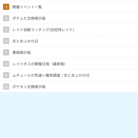
3
開催イベント一覧
4
ポケふた交換掲示板
5
レイド自動マッチング(旧招待レイド)
6
炎と氷ふかの日
7
愚痴掲示板
8
レイドボスの開催日程（最新版）
9
ムチュールの色違い確率調査 / 炎と氷ふかの日
10
ポケモン交換掲示板