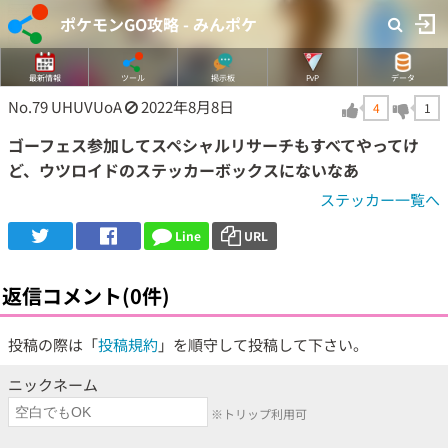
ポケモンGO攻略 - みんポケ
最新情報
ツール
掲示板
PvP
データ
No.79
UHUVUoA
2022年8月8日
4
1
ゴーフェス参加してスペシャルリサーチもすべてやってけ
ど、ウツロイドのステッカーボックスにないなあ
ステッカー一覧へ
Line
URL
返信コメント(0件)
投稿の際は「
投稿規約
」を順守して投稿して下さい。
ニックネーム
※トリップ利用可