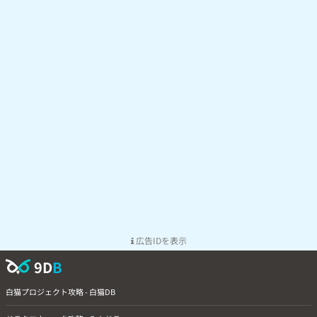
広告IDを表示
9D
B
白猫プロジェクト攻略 - 白猫DB