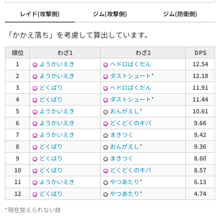
レイド(攻撃側)
ジム(攻撃側)
ジム(防衛側)
「かかえ落ち」を考慮して算出しています。
順位
わざ1
わざ2
DPS
1
ようかいえき
ヘドロばくだん
12.54
2
ようかいえき
ダストシュート
*
12.18
3
どくばり
ヘドロばくだん
11.91
4
どくばり
ダストシュート
*
11.44
5
ようかいえき
おんがえし
*
10.61
6
ようかいえき
どくどくのキバ
9.66
7
ようかいえき
まきつく
9.42
8
どくばり
おんがえし
*
9.36
9
どくばり
まきつく
8.60
10
どくばり
どくどくのキバ
8.57
11
ようかいえき
やつあたり
*
6.13
12
どくばり
やつあたり
*
4.74
*現在覚えられない技