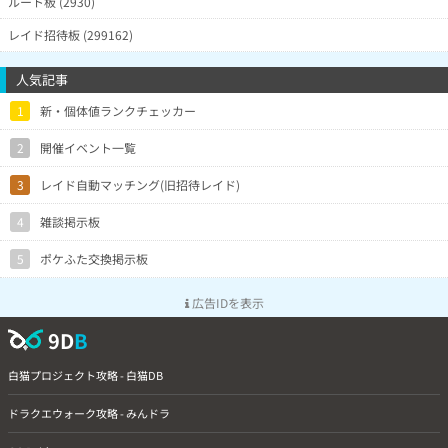
ルート板 (2930)
レイド招待板 (299162)
人気記事
1
新・個体値ランクチェッカー
2
開催イベント一覧
3
レイド自動マッチング(旧招待レイド)
4
雑談掲示板
5
ポケふた交換掲示板
広告IDを表示
9D
B
白猫プロジェクト攻略 - 白猫DB
ドラクエウォーク攻略 - みんドラ