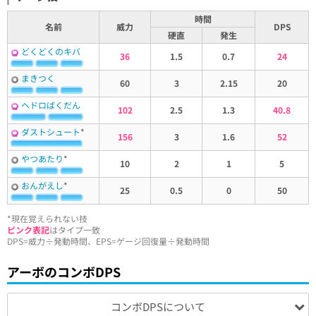
時間
名前
威力
DPS
硬直
発生
どくどくのキバ
36
1.5
0.7
24
まきつく
60
3
2.15
20
ヘドロばくだん
102
2.5
1.3
40.8
ダストシュート
*
156
3
1.6
52
やつあたり
*
10
2
1
5
おんがえし
*
25
0.5
0
50
*現在覚えられない技
ピンク表記
はタイプ一致
DPS=威力÷発動時間、EPS=ゲージ回復量÷発動時間
アーボのコンボDPS
コンボDPSについて