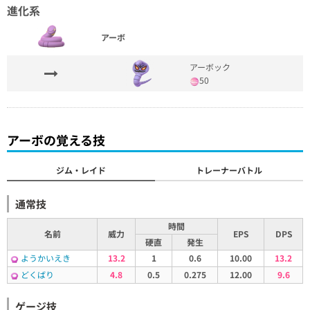
進化系
アーボ
アーボック
50
アーボの覚える技
ジム・レイド
トレーナーバトル
通常技
時間
名前
威力
EPS
DPS
硬直
発生
ようかいえき
13.2
1
0.6
10.00
13.2
どくばり
4.8
0.5
0.275
12.00
9.6
ゲージ技