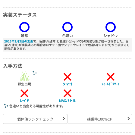
実装ステータス
通常
色違い
シャドウ
2026年3月3日の変更
で、色違い(通常)と色違い(シャドウ)の実装状態が統一されました。色
違い(通常)が実装済みの場合はロケット団やシャドウレイドで色違い(シャドウ)が出現する可
能性があります。
入手方法
×
×
野生出現
タマゴ
ﾌｨｰﾙﾄﾞﾘｻｰﾁ
×
×
レイド
MAXバトル
色違いと出会える可能性があります。
個体値ランクチェック
捕獲時100%CP