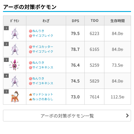
アーボの対策ポケモン
TDO
ﾎﾟｹﾓﾝ
わざ
DPS
生存時間
1
ねんりき
79.5
6223
84.0
秒
サイコブレイク
2
サイコカッター
78.7
6165
84.0
秒
サイコブレイク
3
ねんりき
76.4
5259
73.5
秒
サイコキネシス
4
ねんりき
74.5
5829
84.0
秒
サイコキネシス
5
マッドショット
73.0
7614
112.5
秒
ねっさのあらし
アーボの対策ポケモン一覧