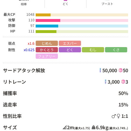
どく
ブースト
相棒
最大CP
1048
攻撃
110
防御
97
HP
111
弱点
x1.6
じめん
エスパー
耐性
x0.625
かくとう
どく
むし
くさ
フェアリー
サードアタック解放
50,000
50
リトレーン
3,000
3
捕獲率
50%
逃走率
15%
性別比率
1:1
サイズ
2m
6.9kg
(最大x1.75)
(最大x2.749..)