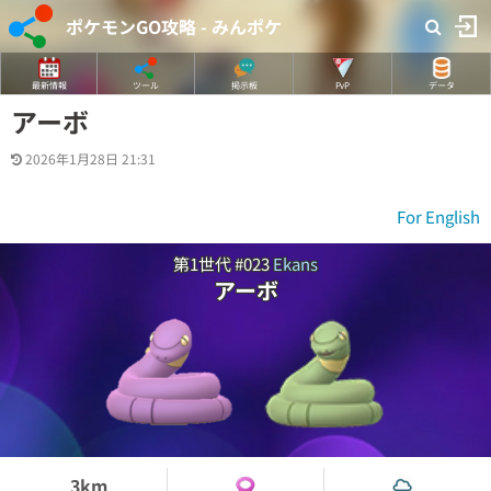
ポケモンGO攻略 - みんポケ
最新情報
ツール
掲示板
PvP
データ
アーボ
2026年1月28日 21:31
For English
第1世代 #023
Ekans
アーボ
3km