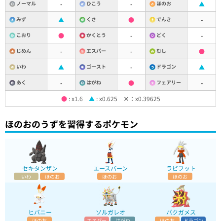
ノーマル
-
ひこう
-
ほのお
▲
みず
▲
くさ
●
でんき
-
こおり
●
かくとう
-
どく
-
じめん
-
エスパー
-
むし
●
いわ
▲
ゴースト
-
ドラゴン
▲
あく
-
はがね
●
フェアリー
-
●
: x1.6
▲
: x0.625
×
：x0.39625
ほのおのうずを習得するポケモン
セキタンザン
エースバーン
ラビフット
いわ
ほのお
ほのお
ほのお
ヒバニー
ソルガレオ
バクガメス
ほのお
エスパー
はがね
ほのお
ドラゴン