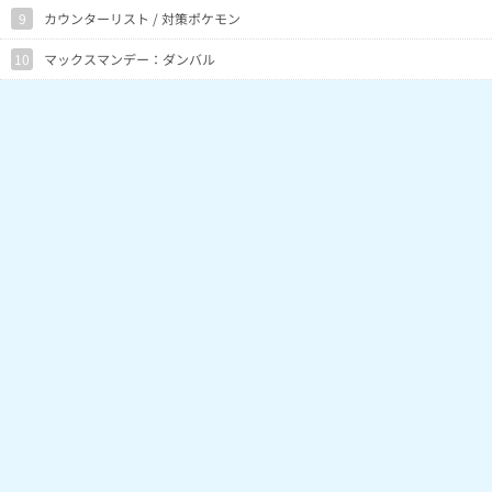
9
カウンターリスト / 対策ポケモン
10
マックスマンデー：ダンバル