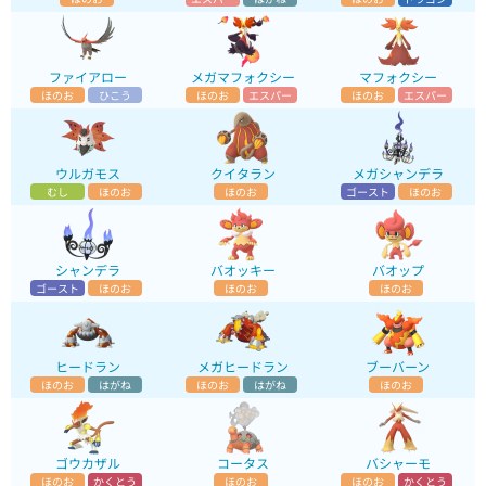
ファイアロー
メガマフォクシー
マフォクシー
ほのお
ひこう
ほのお
エスパー
ほのお
エスパー
ウルガモス
クイタラン
メガシャンデラ
むし
ほのお
ほのお
ゴースト
ほのお
シャンデラ
バオッキー
バオップ
ゴースト
ほのお
ほのお
ほのお
ヒードラン
メガヒードラン
ブーバーン
ほのお
はがね
ほのお
はがね
ほのお
ゴウカザル
コータス
バシャーモ
ほのお
かくとう
ほのお
ほのお
かくとう