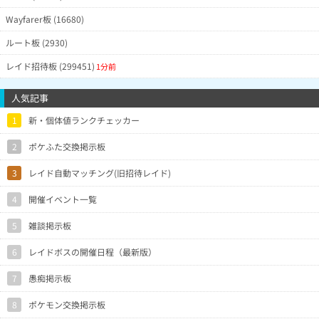
Wayfarer板 (16680)
ルート板 (2930)
レイド招待板 (299451)
1分前
人気記事
1
新・個体値ランクチェッカー
2
ポケふた交換掲示板
3
レイド自動マッチング(旧招待レイド)
4
開催イベント一覧
5
雑談掲示板
6
レイドボスの開催日程（最新版）
7
愚痴掲示板
8
ポケモン交換掲示板