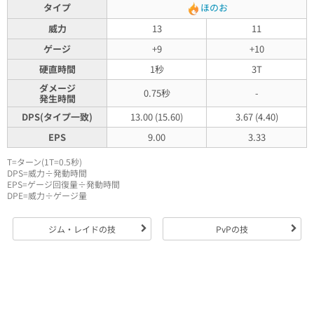
タイプ
ほのお
威力
13
11
ゲージ
+9
+10
硬直時間
1秒
3T
ダメージ
0.75秒
-
発生時間
DPS(タイプ一致)
13.00 (15.60)
3.67 (4.40)
EPS
9.00
3.33
T=ターン(1T=0.5秒)
DPS=威力÷発動時間
EPS=ゲージ回復量÷発動時間
DPE=威力÷ゲージ量
ジム・レイドの技
PvPの技