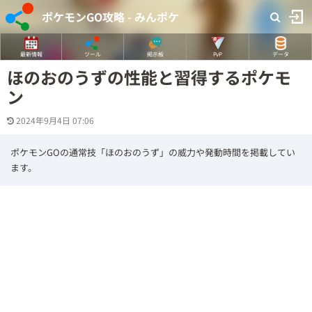
ポケモンGO攻略 - みんポケ
最新情報
ツール
掲示板
PvP
データ
ほのおのうずの性能と習得するポケモ
ン
2024年9月4日 07:06
ポケモンGOの通常技「ほのおのうず」の威力や発動時間を掲載してい
ます。