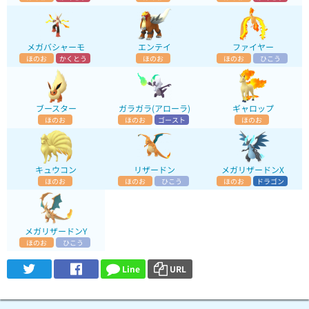
メガバシャーモ
エンテイ
ファイヤー
ほのお
かくとう
ほのお
ほのお
ひこう
ブースター
ガラガラ(アローラ)
ギャロップ
ほのお
ほのお
ゴースト
ほのお
キュウコン
リザードン
メガリザードンX
ほのお
ほのお
ひこう
ほのお
ドラゴン
メガリザードンY
ほのお
ひこう
Line
URL