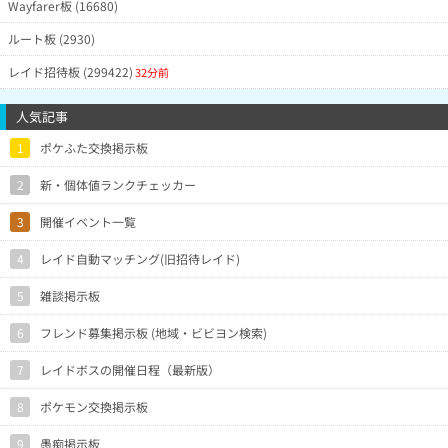
Wayfarer板 (16680)
ルート板 (2930)
レイド招待板 (299422)
32分前
人気記事
1
ポケふた交換掲示板
2
新・個体値ランクチェッカー
3
開催イベント一覧
4
レイド自動マッチング(旧招待レイド)
5
雑談掲示板
6
フレンド募集掲示板 (地域・ビビヨン検索)
7
レイドボスの開催日程（最新版）
8
ポケモン交換掲示板
9
愚痴掲示板