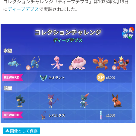
コレクションチャレンジ「ディープデプス」は2025年3月19日
に
ディープデプス
で実装されました。
コレクションチャレンジ
ディープデプス
水辺
ネオラント
x3000
暗闇
レパルダス
x1000
画像として保存