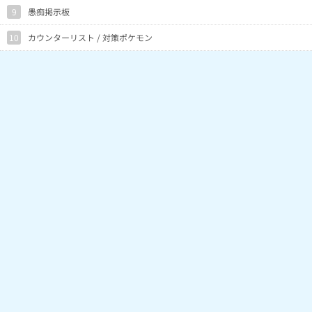
9
愚痴掲示板
10
カウンターリスト / 対策ポケモン