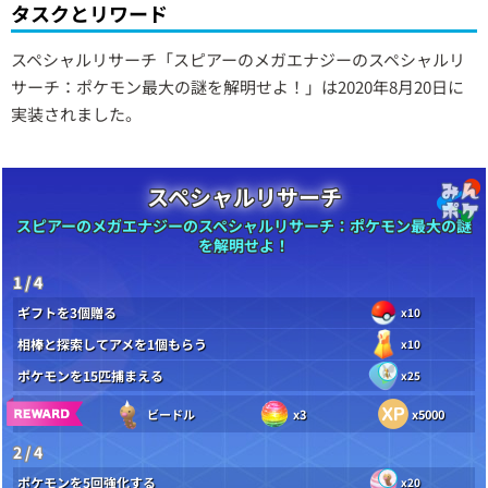
タスクとリワード
スペシャルリサーチ「スピアーのメガエナジーのスペシャルリ
サーチ：ポケモン最大の謎を解明せよ！」は2020年8月20日に
実装されました。
スペシャルリサーチ
スピアーのメガエナジーのスペシャルリサーチ：ポケモン最大の謎
を解明せよ！
1 / 4
ギフトを3個贈る
x10
相棒と探索してアメを1個もらう
x10
ポケモンを15匹捕まえる
x25
ビードル
x3
x5000
2 / 4
ポケモンを5回強化する
x20