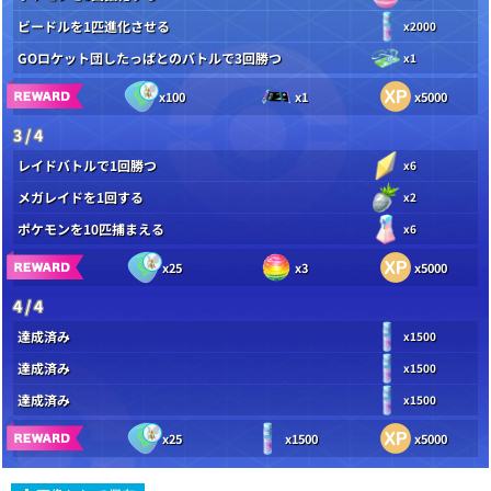
ビードルを1匹進化させる
x2000
GOロケット団したっぱとのバトルで3回勝つ
x1
x100
x1
x5000
3 / 4
レイドバトルで1回勝つ
x6
メガレイドを1回する
x2
ポケモンを10匹捕まえる
x6
x25
x3
x5000
4 / 4
達成済み
x1500
達成済み
x1500
達成済み
x1500
x25
x1500
x5000