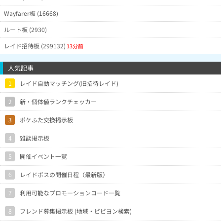
Wayfarer板 (16668)
ルート板 (2930)
レイド招待板 (299132)
13分前
人気記事
1
レイド自動マッチング(旧招待レイド)
2
新・個体値ランクチェッカー
3
ポケふた交換掲示板
4
雑談掲示板
5
開催イベント一覧
6
レイドボスの開催日程（最新版）
7
利用可能なプロモーションコード一覧
8
フレンド募集掲示板 (地域・ビビヨン検索)