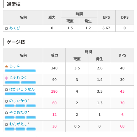
通常技
時間
名前
威力
EPS
DPS
硬直
発生
あくび
0
1.5
1.2
8.67
0
ゲージ技
時間
名前
威力
DPS
硬直
発生
じしん
140
3.5
2.6
40
じゃれつく
90
3
1.4
30
はかいこうせん
180
4
3.5
45
のしかかり
*
60
2
1.3
30
やつあたり
*
12
2
1
6
おんがえし
*
30
0.5
0
60