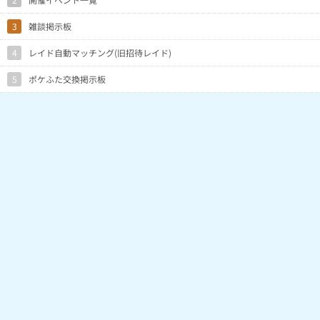
3
雑談掲示板
4
レイド自動マッチング(旧招待レイド)
5
ポケふた交換掲示板