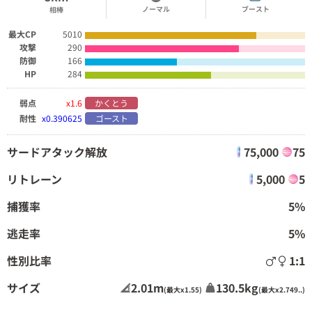
ノーマル
ブースト
相棒
最大CP
5010
攻撃
290
防御
166
HP
284
弱点
x1.6
かくとう
耐性
x0.390625
ゴースト
サードアタック解放
75,000
75
リトレーン
5,000
5
捕獲率
5%
逃走率
5%
性別比率
1:1
サイズ
2.01m
130.5kg
(最大x1.55)
(最大x2.749..)