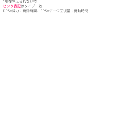
*現在覚えられない技
ピンク表記
はタイプ一致
DPS=威力÷発動時間、EPS=ゲージ回復量÷発動時間