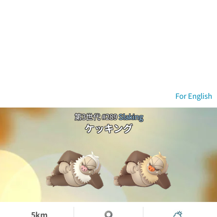
For English
第3世代 #289
Slaking
ケッキング
5km