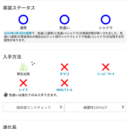
実装ステータス
通常
色違い
シャドウ
2026年3月3日の変更
で、色違い(通常)と色違い(シャドウ)の実装状態が統一されました。色
違い(通常)が実装済みの場合はロケット団やシャドウレイドで色違い(シャドウ)が出現する可
能性があります。
入手方法
×
×
野生出現
タマゴ
ﾌｨｰﾙﾄﾞﾘｻｰﾁ
×
×
レイド
MAXバトル
色違いは進化でのみ入手できます。
個体値ランクチェック
捕獲時100%CP
進化系