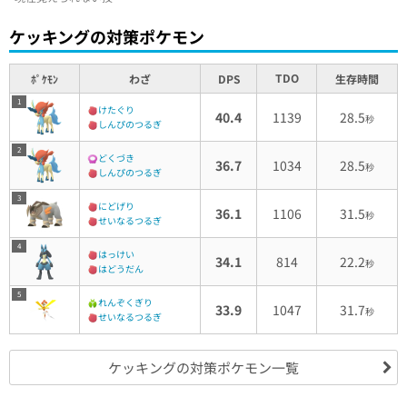
ケッキングの対策ポケモン
TDO
ﾎﾟｹﾓﾝ
わざ
DPS
生存時間
1
けたぐり
40.4
1139
28.5
秒
しんぴのつるぎ
2
どくづき
36.7
1034
28.5
秒
しんぴのつるぎ
3
にどげり
36.1
1106
31.5
秒
せいなるつるぎ
4
はっけい
34.1
814
22.2
秒
はどうだん
5
れんぞくぎり
33.9
1047
31.7
秒
せいなるつるぎ
ケッキングの対策ポケモン一覧