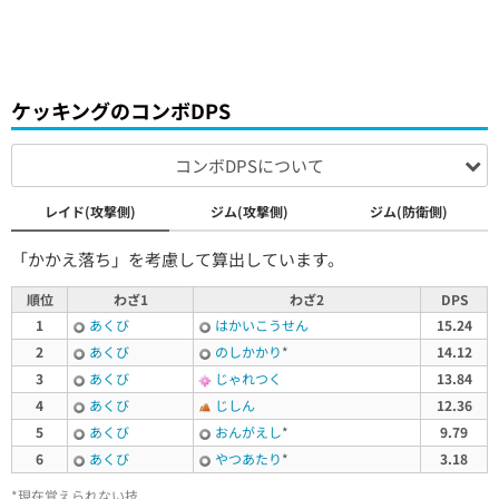
ケッキングのコンボDPS
コンボDPSについて
レイド(攻撃側)
ジム(攻撃側)
ジム(防衛側)
「かかえ落ち」を考慮して算出しています。
順位
わざ1
わざ2
DPS
1
あくび
はかいこうせん
15.24
2
あくび
のしかかり
*
14.12
3
あくび
じゃれつく
13.84
4
あくび
じしん
12.36
5
あくび
おんがえし
*
9.79
6
あくび
やつあたり
*
3.18
*現在覚えられない技