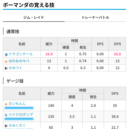
ボーマンダの覚える技
ジム・レイド
トレーナーバトル
通常技
時間
名前
威力
EPS
DPS
硬直
発生
ドラゴンテール
16.8
1
0.75
8.00
16.8
ほのおのキバ
13
1
0.74
9.00
13
かみつく
6
0.5
0.3
8.00
12
ゲージ技
時間
名前
威力
DPS
硬直
発生
だいもんじ
140
4
2.9
35
ハイドロポンプ
135
3.5
1.1
38.6
かみくだく
65
3
1.1
21.7