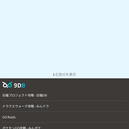
広告IDを表示
9D
B
白猫プロジェクト攻略 - 白猫DB
ドラクエウォーク攻略 - みんドラ
GO Raids
ポケモンGO攻略 - みんポケ