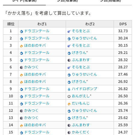
「かかえ落ち」を考慮して算出しています。
順位
わざ1
わざ2
DPS
1
ドラゴンテール
そらをとぶ
32.73
2
ドラゴンテール
りゅうせいぐん
30.24
3
ほのおのキバ
そらをとぶ
30.15
4
ドラゴンテール
げきりん
*
29.21
5
ドラゴンテール
ぶんまわす
28.32
6
かみつく
そらをとぶ
28.27
7
ほのおのキバ
りゅうせいぐん
27.46
8
ほのおのキバ
げきりん
*
26.92
9
ドラゴンテール
ハイドロポンプ
26.82
10
ドラゴンテール
おんがえし
*
26.50
11
ドラゴンテール
だいもんじ
26.36
12
かみつく
りゅうせいぐん
25.74
13
かみつく
げきりん
*
25.62
14
ほのおのキバ
ぶんまわす
25.59
15
ドラゴンテール
かみくだく
24.37