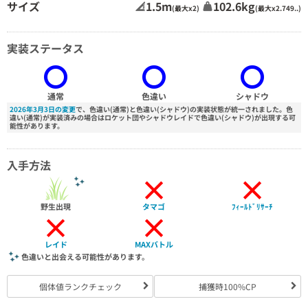
サイズ
1.5m
102.6kg
(最大x2)
(最大x2.749..)
実装ステータス
通常
色違い
シャドウ
2026年3月3日の変更
で、色違い(通常)と色違い(シャドウ)の実装状態が統一されました。色
違い(通常)が実装済みの場合はロケット団やシャドウレイドで色違い(シャドウ)が出現する可
能性があります。
入手方法
×
×
野生出現
タマゴ
ﾌｨｰﾙﾄﾞﾘｻｰﾁ
×
×
レイド
MAXバトル
色違いと出会える可能性があります。
個体値ランクチェック
捕獲時100%CP