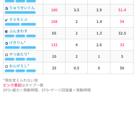
りゅうせいぐん
180
3.5
2.9
51.4
そらをとぶ
108
2
1.4
54
ぶんまわす
65
2
1.3
32.5
げきりん
*
132
4
2.6
33
やつあたり
*
10
2
1
5
おんがえし
*
25
0.5
0
50
*現在覚えられない技
ピンク表記
はタイプ一致
DPS=威力÷発動時間、EPS=ゲージ回復量÷発動時間