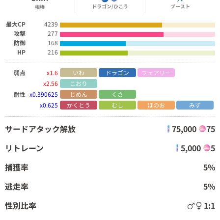
ドラゴン/ひこう
ブースト
相棒
最大CP
4239
攻撃
277
防御
168
HP
216
弱点
x1.6
いわ
ドラゴン
フェアリー
x2.56
こおり
耐性
x0.390625
じめん
くさ
x0.625
かくとう
むし
ほのお
みず
サードアタック解放
75,000
75
リトレーン
5,000
5
捕獲率
5%
逃走率
5%
性別比率
1:1