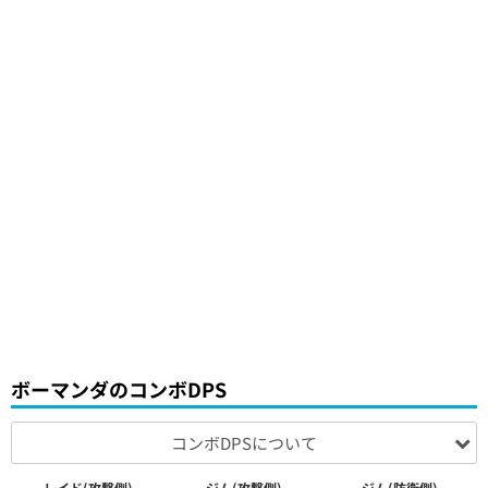
ボーマンダのコンボDPS
コンボDPSについて
レイド(攻撃側)
ジム(攻撃側)
ジム(防衛側)