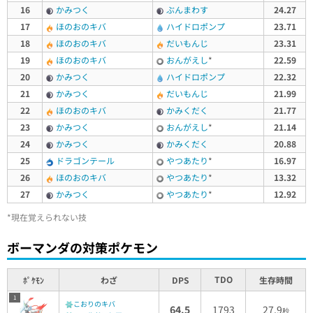
16
かみつく
ぶんまわす
24.27
17
ほのおのキバ
ハイドロポンプ
23.71
18
ほのおのキバ
だいもんじ
23.31
19
ほのおのキバ
おんがえし
*
22.59
20
かみつく
ハイドロポンプ
22.32
21
かみつく
だいもんじ
21.99
22
ほのおのキバ
かみくだく
21.77
23
かみつく
おんがえし
*
21.14
24
かみつく
かみくだく
20.88
25
ドラゴンテール
やつあたり
*
16.97
26
ほのおのキバ
やつあたり
*
13.32
27
かみつく
やつあたり
*
12.92
*現在覚えられない技
ボーマンダの対策ポケモン
TDO
ﾎﾟｹﾓﾝ
わざ
DPS
生存時間
1
こおりのキバ
64.5
1793
27.9
秒