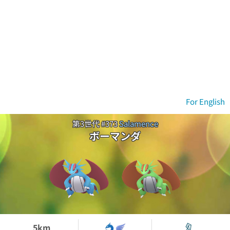
For English
第3世代 #373
Salamence
ボーマンダ
5km