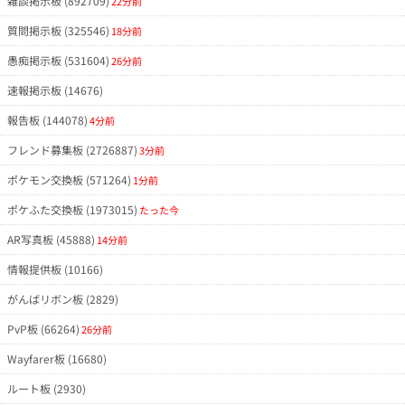
雑談掲示板 (892709)
22分前
質問掲示板 (325546)
18分前
愚痴掲示板 (531604)
26分前
速報掲示板 (14676)
報告板 (144078)
4分前
フレンド募集板 (2726887)
3分前
ポケモン交換板 (571264)
1分前
ポケふた交換板 (1973015)
たった今
AR写真板 (45888)
14分前
情報提供板 (10166)
がんばリボン板 (2829)
PvP板 (66264)
26分前
Wayfarer板 (16680)
ルート板 (2930)