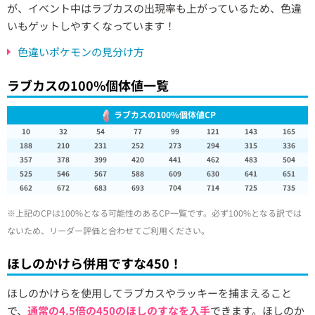
が、イベント中はラブカスの出現率も上がっているため、色違
いもゲットしやすくなっています！
色違いポケモンの見分け方
ラブカスの100%個体値一覧
ラブカスの100%個体値CP
10
32
54
77
99
121
143
165
188
210
231
252
273
294
315
336
357
378
399
420
441
462
483
504
525
546
567
588
609
630
641
651
662
672
683
693
704
714
725
735
※上記のCPは100%となる可能性のあるCP一覧です。必ず100%となる訳では
ないため、リーダー評価と合わせてご利用ください。
ほしのかけら併用ですな450！
ほしのかけらを使用してラブカスやラッキーを捕まえること
で、
通常の4.5倍の450のほしのすなを入手
できます。ほしのか