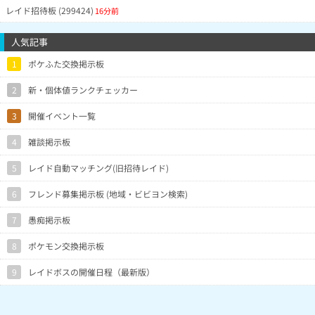
レイド招待板 (299424)
16分前
人気記事
1
ポケふた交換掲示板
2
新・個体値ランクチェッカー
3
開催イベント一覧
4
雑談掲示板
5
レイド自動マッチング(旧招待レイド)
6
フレンド募集掲示板 (地域・ビビヨン検索)
7
愚痴掲示板
8
ポケモン交換掲示板
9
レイドボスの開催日程（最新版）