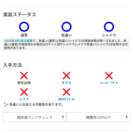
実装ステータス
通常
色違い
シャドウ
2026年3月3日の変更
で、色違い(通常)と色違い(シャドウ)の実装状態が統一されました。色
違い(通常)が実装済みの場合はロケット団やシャドウレイドで色違い(シャドウ)が出現する可
能性があります。
入手方法
×
×
×
野生出現
タマゴ
ﾌｨｰﾙﾄﾞﾘｻｰﾁ
×
×
レイド
MAXバトル
色違いと出会える可能性があります。
個体値ランクチェック
捕獲時100%CP