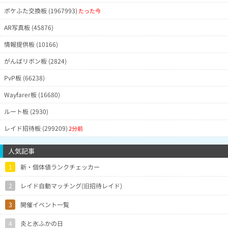
ポケふた交換板 (1967993)
たった今
AR写真板 (45876)
情報提供板 (10166)
がんばリボン板 (2824)
PvP板 (66238)
Wayfarer板 (16680)
ルート板 (2930)
レイド招待板 (299209)
2分前
人気記事
1
新・個体値ランクチェッカー
2
レイド自動マッチング(旧招待レイド)
3
開催イベント一覧
4
炎と氷ふかの日