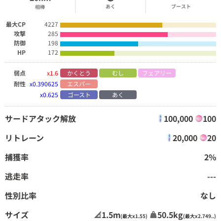
あく
ブースト
相棒
最大CP
4227
攻撃
285
防御
198
HP
172
弱点
x1.6
かくとう
むし
フェアリー
耐性
x0.390625
エスパー
x0.625
ゴースト
あく
サードアタック解放
100,000
100
リトレーン
20,000
20
捕獲率
2%
逃走率
---
性別比率
なし
サイズ
1.5m
50.5kg
(最大x1.55)
(最大x2.749..)