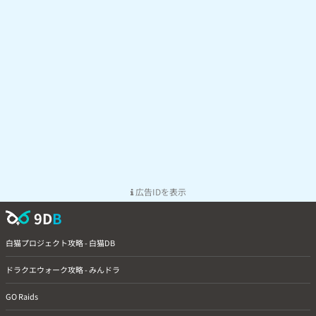
広告IDを表示
9D
B
白猫プロジェクト攻略 - 白猫DB
ドラクエウォーク攻略 - みんドラ
GO Raids