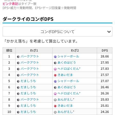
ピンク表記
はタイプ一致
DPS=威力÷発動時間、EPS=ゲージ回復量÷発動時間
ダークライのコンボDPS
コンボDPSについて
「かかえ落ち」を考慮して算出しています。
順位
わざ1
わざ2
DPS
1
バークアウト
シャドーボール
28.66
2
バークアウト
あくのはどう
27.95
3
バークアウト
ヘドロばくだん
*
27.83
4
バークアウト
きあいだま
27.57
5
だましうち
シャドーボール
27.07
6
だましうち
あくのはどう
26.46
7
だましうち
ヘドロばくだん
*
26.26
8
バークアウト
おんがえし
*
25.83
9
だましうち
きあいだま
25.81
10
だましうち
おんがえし
*
24.26