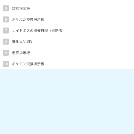
5
雑談掲示板
6
ポケふた交換掲示板
7
レイドボスの開催日程（最新版）
8
進化大乱闘3
9
愚痴掲示板
10
ポケモン交換掲示板