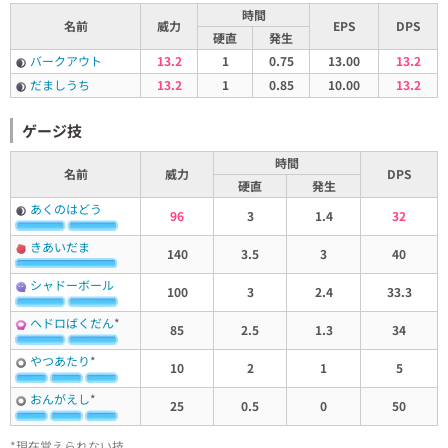
時間
名前
威力
EPS
DPS
硬直
発生
バークアウト
13.2
1
0.75
13.00
13.2
だましうち
13.2
1
0.85
10.00
13.2
ゲージ技
時間
名前
威力
DPS
硬直
発生
あくのはどう
96
3
1.4
32
きあいだま
140
3.5
3
40
シャドーボール
100
3
2.4
33.3
ヘドロばくだん
*
85
2.5
1.3
34
やつあたり
*
10
2
1
5
おんがえし
*
25
0.5
0
50
*現在覚えられない技