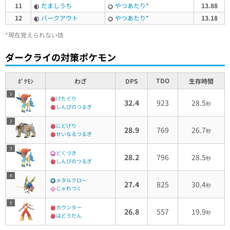
11
だましうち
やつあたり
*
13.88
12
バークアウト
やつあたり
*
13.18
*現在覚えられない技
ダークライの対策ポケモン
TDO
ﾎﾟｹﾓﾝ
わざ
DPS
生存時間
1
けたぐり
32.4
923
28.5
秒
しんぴのつるぎ
2
にどげり
28.9
769
26.7
秒
せいなるつるぎ
3
どくづき
28.2
796
28.5
秒
しんぴのつるぎ
4
メタルクロー
27.4
825
30.4
秒
じゃれつく
5
カウンター
26.8
557
19.9
秒
はどうだん