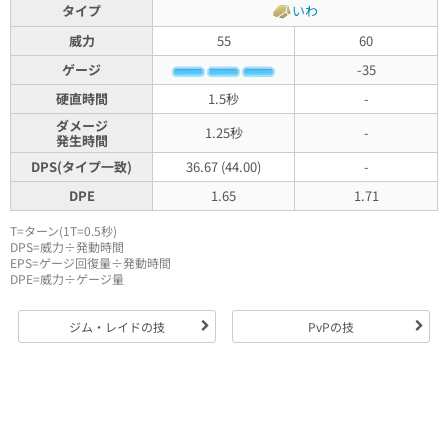
タイプ
いわ
威力
55
60
ゲージ
-35
硬直時間
1.5秒
-
ダメージ
1.25秒
-
発生時間
DPS(タイプ一致)
36.67 (44.00)
-
DPE
1.65
1.71
T=ターン(1T=0.5秒)
DPS=威力÷発動時間
EPS=ゲージ回復量÷発動時間
DPE=威力÷ゲージ量
ジム・レイドの技
PvPの技