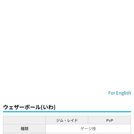
For English
ウェザーボール(いわ)
ジム・レイド
PvP
種類
ゲージ技