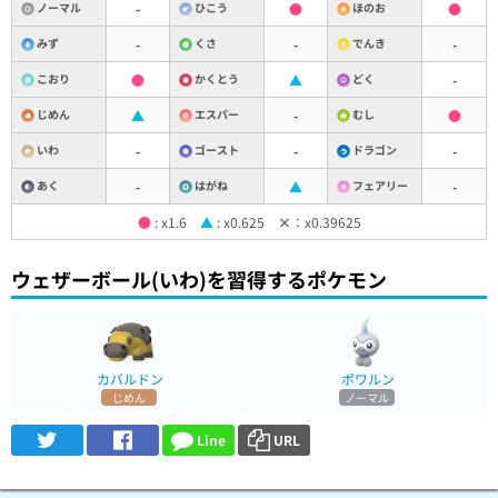
ノーマル
-
ひこう
●
ほのお
●
みず
-
くさ
-
でんき
-
こおり
●
かくとう
▲
どく
-
じめん
▲
エスパー
-
むし
●
いわ
-
ゴースト
-
ドラゴン
-
あく
-
はがね
▲
フェアリー
-
●
: x1.6
▲
: x0.625
×
：x0.39625
ウェザーボール(いわ)を習得するポケモン
カバルドン
ポワルン
じめん
ノーマル
Line
URL