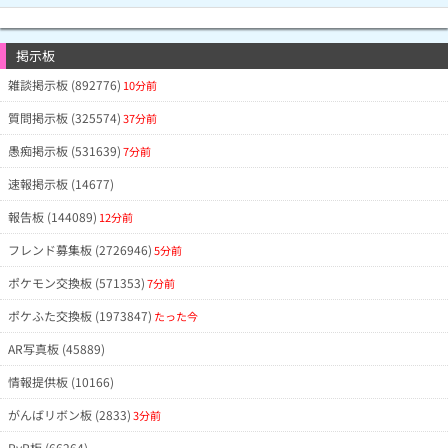
掲示板
雑談掲示板 (892776)
10分前
質問掲示板 (325574)
37分前
愚痴掲示板 (531639)
7分前
速報掲示板 (14677)
報告板 (144089)
12分前
フレンド募集板 (2726946)
5分前
ポケモン交換板 (571353)
7分前
ポケふた交換板 (1973847)
たった今
AR写真板 (45889)
情報提供板 (10166)
がんばリボン板 (2833)
3分前
PvP板 (66264)