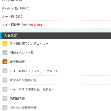
Wayfarer板 (16680)
ルート板 (2930)
レイド招待板 (299429)
49分前
人気記事
1
新・個体値ランクチェッカー
2
開催イベント一覧
3
雑談掲示板
4
レイド自動マッチング(旧招待レイド)
5
ポケふた交換掲示板
6
レイドボスの開催日程（最新版）
7
愚痴掲示板
8
ポケモン交換掲示板