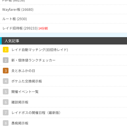
Wayfarer板 (16680)
ルート板 (2930)
レイド招待板 (299233)
14分前
人気記事
1
レイド自動マッチング(旧招待レイド)
2
新・個体値ランクチェッカー
3
炎と氷ふかの日
4
ポケふた交換掲示板
5
開催イベント一覧
6
雑談掲示板
7
レイドボスの開催日程（最新版）
8
愚痴掲示板