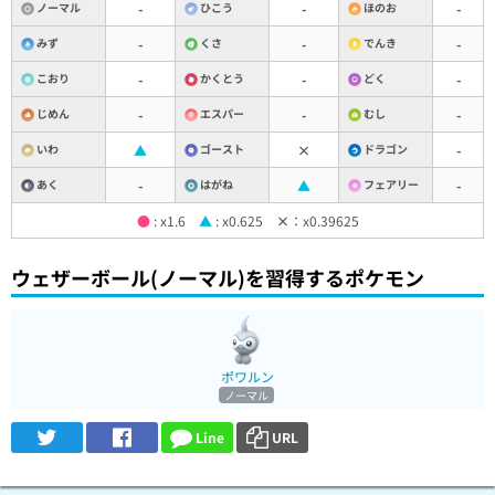
ノーマル
-
ひこう
-
ほのお
-
みず
-
くさ
-
でんき
-
こおり
-
かくとう
-
どく
-
じめん
-
エスパー
-
むし
-
いわ
▲
ゴースト
×
ドラゴン
-
あく
-
はがね
▲
フェアリー
-
●
: x1.6
▲
: x0.625
×
：x0.39625
ウェザーボール(ノーマル)を習得するポケモン
ポワルン
ノーマル
Line
URL