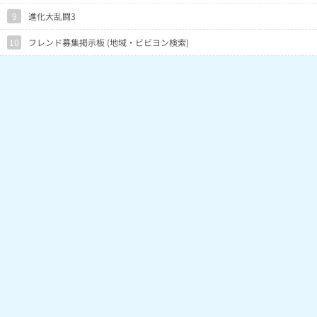
9
進化大乱闘3
10
フレンド募集掲示板 (地域・ビビヨン検索)