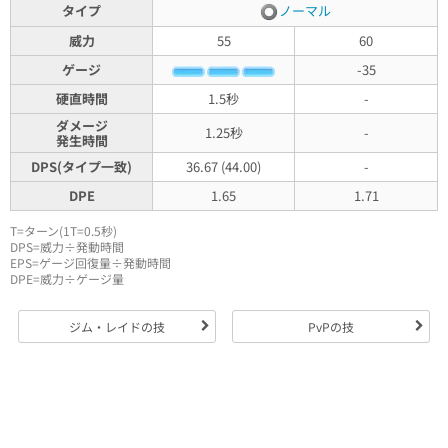
タイプ
ノーマル
威力
55
60
ゲージ
-35
硬直時間
1.5秒
-
ダメージ
1.25秒
-
発生時間
DPS(タイプ一致)
36.67 (44.00)
-
DPE
1.65
1.71
T=ターン(1T=0.5秒)
DPS=威力÷発動時間
EPS=ゲージ回復量÷発動時間
DPE=威力÷ゲージ量
ジム・レイドの技
PvPの技