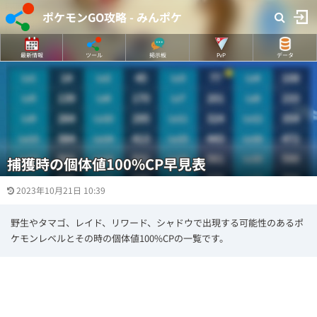
ポケモンGO攻略 - みんポケ
最新情報
ツール
掲示板
PvP
データ
捕獲時の個体値100%CP早見表
2023年10月21日 10:39
野生やタマゴ、レイド、リワード、シャドウで出現する可能性のあるポ
ケモンレベルとその時の個体値100%CPの一覧です。