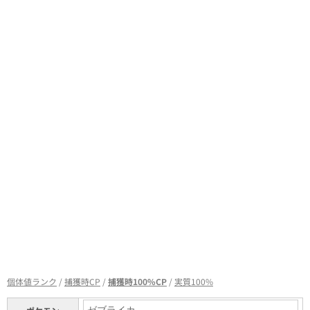
個体値ランク
/
捕獲時CP
/
捕獲時100%CP
/
実質100%