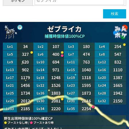
ポケモン
検索
ゼブライカ
捕獲時個体値100%CP
●
34
107
180
254
Lv1
Lv2
Lv3
Lv4
●
●
327
400
474
547
Lv5
Lv6
Lv7
Lv8
●
620
694
763
832
Lv9
Lv10
Lv11
Lv12
902
971
1040
1110
Lv13
Lv14
Lv15
Lv16
1179
1248
1318
1387
Lv17
Lv18
Lv19
Lv20
1456
1526
1595
1665
Lv21
Lv22
Lv23
Lv24
1734
1803
1873
1942
Lv25
Lv26
Lv27
Lv28
●
2012
2081
2116
2150
Lv29
Lv30
Lv31
Lv32
●
2185
2220
2254
Lv33
Lv34
Lv35
野生出現時個体値100%確定CP
●
ブーストなし時 /
●
ブーストあり時
ポケモンの出現レベル(ブーストなし)