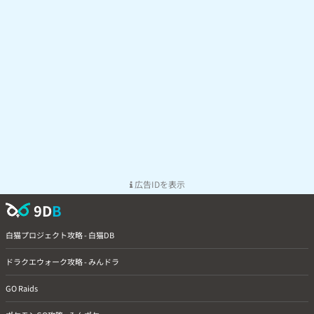
広告IDを表示
9D
B
白猫プロジェクト攻略 - 白猫DB
ドラクエウォーク攻略 - みんドラ
GO Raids