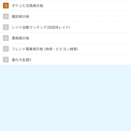
3
ポケふた交換掲示板
4
雑談掲示板
5
レイド自動マッチング(旧招待レイド)
6
愚痴掲示板
7
フレンド募集掲示板 (地域・ビビヨン検索)
8
進化大乱闘3