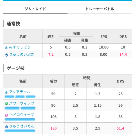
ジム・レイド
トレーナーバトル
通常技
時間
名前
威力
EPS
DPS
硬直
発生
みずでっぽう
5
0.5
0.3
10.00
10
りゅうのいぶき
7.2
0.5
0.3
8.00
14.4
ゲージ技
時間
名前
威力
DPS
硬直
発生
アクアテール
50
2
1.3
25
パワーウィップ
90
2.5
1.15
36
ヘドロウェーブ
105
3
1.8
35
りゅうせいぐん
180
3.5
2.9
51.4