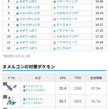
4
みずでっぽう
パワーウィップ
19.86
5
りゅうのいぶき
アクアテール
19.24
6
りゅうのいぶき
かみなりパンチ
*
19.24
7
りゅうのいぶき
ヘドロウェーブ
19.08
8
りゅうのいぶき
だくりゅう
18.27
9
みずでっぽう
アクアテール
17.25
10
みずでっぽう
かみなりパンチ
*
17.25
11
みずでっぽう
ヘドロウェーブ
16.84
12
みずでっぽう
だくりゅう
16.13
*現在覚えられない技
ヌメルゴンの対策ポケモン
TDO
ﾎﾟｹﾓﾝ
わざ
DPS
生存時間
1
ドラゴンテール
35.4
2260
67.9
秒
ダイマックスほう
2
ドラゴンテール
33.7
1652
51.7
秒
フリーズボルト