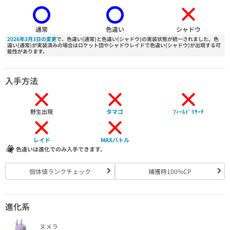
×
通常
色違い
シャドウ
2026年3月3日の変更
で、色違い(通常)と色違い(シャドウ)の実装状態が統一されました。色
違い(通常)が実装済みの場合はロケット団やシャドウレイドで色違い(シャドウ)が出現する可
能性があります。
入手方法
×
×
×
野生出現
タマゴ
ﾌｨｰﾙﾄﾞﾘｻｰﾁ
×
×
レイド
MAXバトル
色違いは進化でのみ入手できます。
個体値ランクチェック
捕獲時100%CP
進化系
ヌメラ