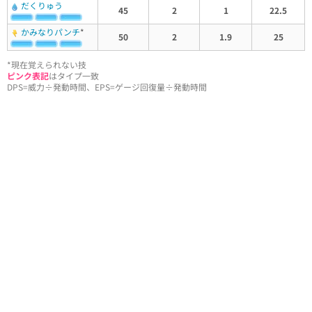
だくりゅう
45
2
1
22.5
かみなりパンチ
*
50
2
1.9
25
*現在覚えられない技
ピンク表記
はタイプ一致
DPS=威力÷発動時間、EPS=ゲージ回復量÷発動時間