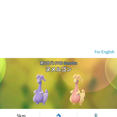
For English
第6世代 #706
Goodra
ヌメルゴン
5km