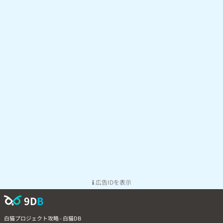
広告IDを表示
9D
B
白猫プロジェクト攻略 - 白猫DB