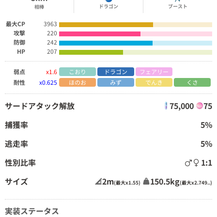
ドラゴン
ブースト
相棒
最大CP
3963
攻撃
220
防御
242
HP
207
弱点
x1.6
こおり
ドラゴン
フェアリー
耐性
x0.625
ほのお
みず
でんき
くさ
サードアタック解放
75,000
75
捕獲率
5%
逃走率
5%
性別比率
1:1
サイズ
2m
150.5kg
(最大x1.55)
(最大x2.749..)
実装ステータス