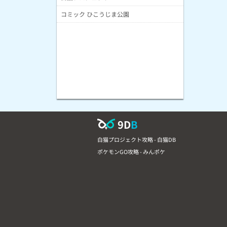
コミック ひこうじま公園
9D
B
白猫プロジェクト攻略 - 白猫DB
ポケモンGO攻略 - みんポケ