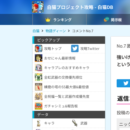
白猫プロジェクト攻略 - 白猫DB
ランキング
掲示板
白猫
物語ディーン
コメントNo.7
ピックアップ
No.7
匿
攻略トップ
攻略Twitter
強い
おせにゃん最新情報
とい
キャラプレのおすすめキャラ
全虹武器の交換優先順位
練磨の塔のSS最大値&最低値
全祝福一覧と武器作成優先度
返信
ガチャシミュ&報告板
投稿の
データ
キャラ
武器
ニッ