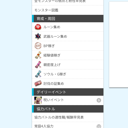
全モンスターの弱点と耐性早見表
モンスター図鑑
育成・周回
ルーン集め
武器ルーン集め
BP稼ぎ
経験値稼ぎ
親密度上げ
ソウル・G稼ぎ
討伐の証集め
デイリーイベント
呪いイベント
9
協力バトル
協力バトルの適性職/報酬早見表
常設4人協力
22