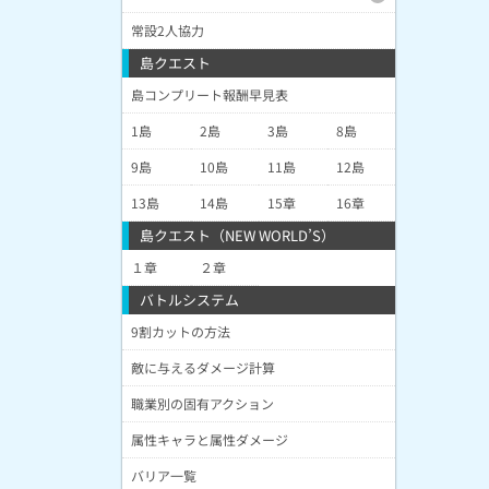
常設2人協力
島クエスト
島コンプリート報酬早見表
1島
2島
3島
8島
9島
10島
11島
12島
13島
14島
15章
16章
島クエスト（NEW WORLD’S）
１章
２章
バトルシステム
9割カットの方法
敵に与えるダメージ計算
職業別の固有アクション
属性キャラと属性ダメージ
バリア一覧