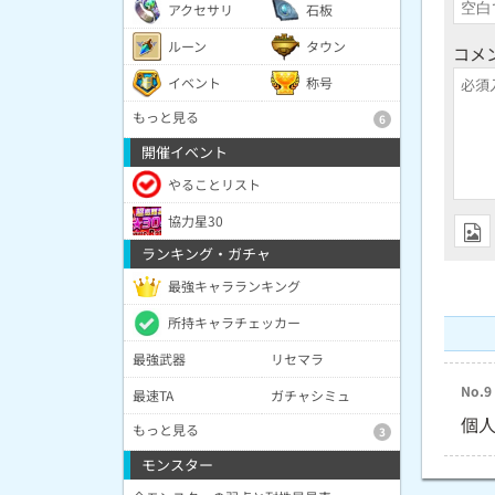
アクセサリ
石板
ルーン
タウン
コメ
イベント
称号
もっと見る
6
開催イベント
やることリスト
協力星30
ランキング・ガチャ
最強キャラランキング
所持キャラチェッカー
最強武器
リセマラ
No.9
最速TA
ガチャシミュ
個
もっと見る
3
モンスター