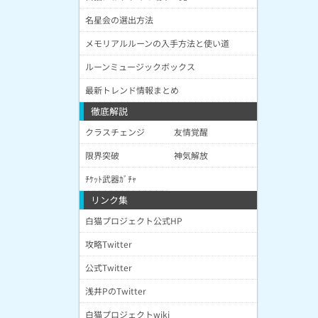
名星会の選出方法
メモリアルルーンの入手方法と使い道
ルーンミュージックボックス
最新トレンド情報まとめ
徹底解説
クラスチェンジ
友情覚醒
限界突破
神気解放
ﾁｹｯﾄ武器ｶﾞﾁｬ
リンク集
白猫プロジェクト公式HP
攻略Twitter
公式Twitter
浅井PのTwitter
白猫プロジェクトwiki