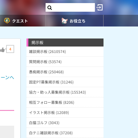
クエスト
お役立ち
掲示板
4
雑談掲示板 (2610574)
質問掲示板 (53574)
愚痴掲示板 (250468)
ィーンへ
固定PT募集掲示板 (31246)
協力・助っ人募集掲示板 (155343)
相互フォロー募集板 (8206)
イラスト掲示板 (12089)
白猫ゴルフ (3043)
白テニ雑談掲示板 (37208)