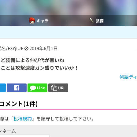
キャラ
装備
名/F3YjIUE
2019年6月1日
けど装備による伸び代が無いね
うことは攻撃速度ガン盛りでいいか！
物語デ
Line
URL
コメント(1件)
際は「
投稿規約
」を順守して投稿して下さい。
クネーム