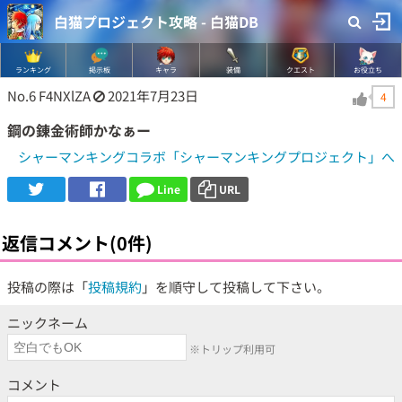
白猫プロジェクト攻略 - 白猫DB
ランキング
掲示板
キャラ
装備
クエスト
お役立ち
No.6
F4NXlZA
2021年7月23日
4
鋼の錬金術師かなぁー
シャーマンキングコラボ「シャーマンキングプロジェクト」へ
Line
URL
返信コメント(0件)
投稿の際は「
投稿規約
」を順守して投稿して下さい。
ニックネーム
※トリップ利用可
コメント