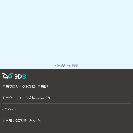
広告IDを表示
9D
B
白猫プロジェクト攻略 - 白猫DB
ドラクエウォーク攻略 - みんドラ
GO Raids
ポケモンGO攻略 - みんポケ