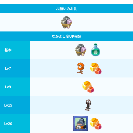
お願いのお礼
なかよし度UP報酬
基本
Lv7
Lv9
Lv15
Lv20