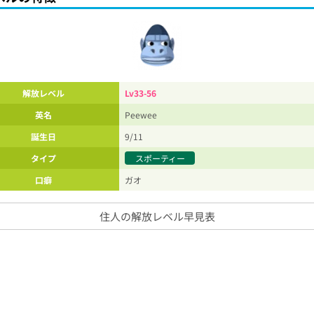
解放レベル
Lv33-56
英名
Peewee
誕生日
9/11
タイプ
スポーティー
口癖
ガオ
住人の解放レベル早見表