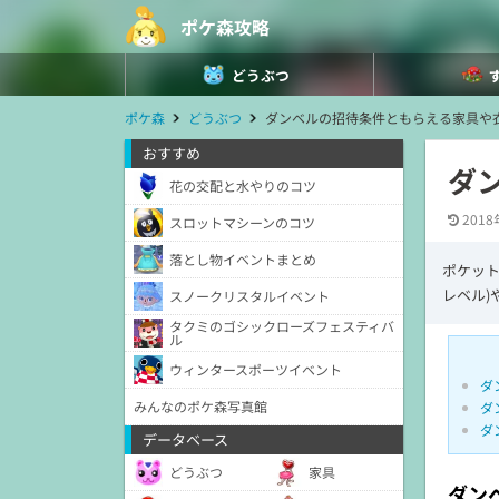
ポケ森攻略
どうぶつ
ポケ森
どうぶつ
ダンベルの招待条件ともらえる家具や
おすすめ
ダ
花の交配と水やりのコツ
2018
スロットマシーンのコツ
落とし物イベントまとめ
ポケット
レベル)
スノークリスタルイベント
タクミのゴシックローズフェスティバ
ル
ウィンタースポーツイベント
ダ
みんなのポケ森写真館
ダ
ダ
データベース
どうぶつ
家具
ダン