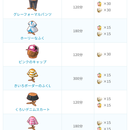
×30
120分
×30
グレーフォーマルパンツ
×15
180分
×15
ホーリーなふく
×30
120分
ピンクのキャップ
×15
300分
×15
きいろボーダーのふくⅬ
×15
120分
×15
くろいデニムスカート
×15
180分
×15