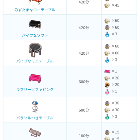
420分
×45
みずたまなローテーブル
×60
×60
420分
×3
パイプなソファ
×60
×60
420分
×3
パイプなミニテーブル
×1
×20
600分
×20
ラブリーソファピンク
×1
×30
×30
600分
×3
パラソルつきテーブル
×15
180分
×15