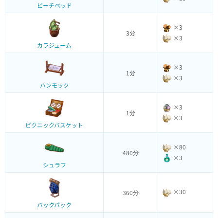
ビーチベッド
×3
3分
×3
カラジューム
×3
1分
×3
ハンモック
×3
1分
×3
ピクニックバスケット
×80
480分
×3
シュラフ
×30
360分
バックパック