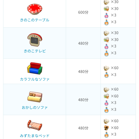
×30
×30
600分
×3
きのこのテーブル
×3
×30
×30
480分
×3
きのこテレビ
×3
×60
480分
×3
カラフルなソファ
×60
×60
480分
×3
おかしのソファ
×3
×60
×60
480分
×3
みずたまなベッド