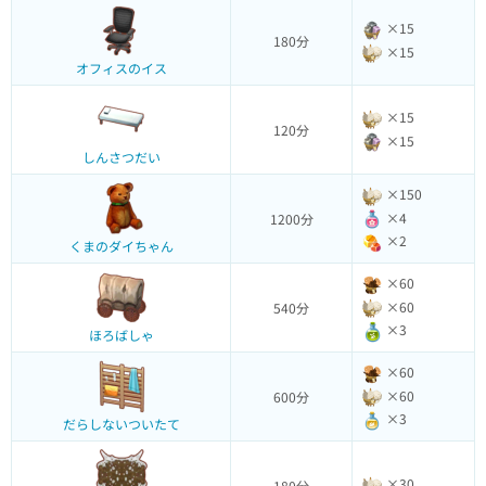
×15
180分
×15
オフィスのイス
×15
120分
×15
しんさつだい
×150
×4
1200分
×2
くまのダイちゃん
×60
×60
540分
×3
ほろばしゃ
×60
×60
600分
×3
だらしないついたて
×30
180分