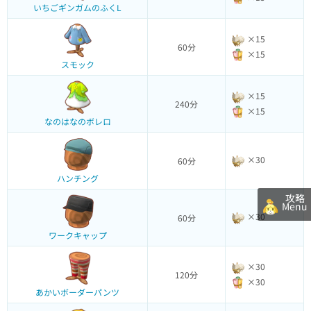
いちごギンガムのふくL
×15
60分
×15
スモック
×15
240分
×15
なのはなのボレロ
×30
60分
ハンチング
攻略
Menu
×30
60分
ワークキャップ
×30
120分
×30
あかいボーダーパンツ