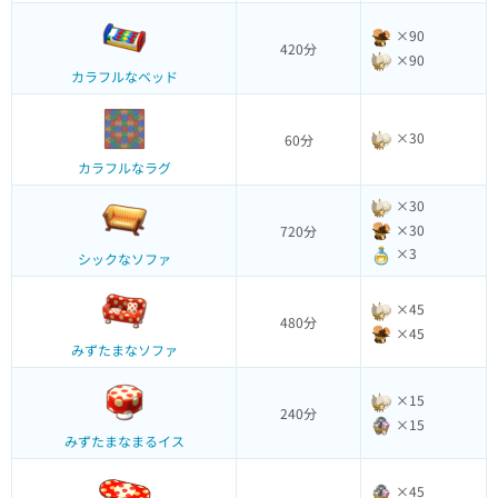
×90
420分
×90
カラフルなベッド
×30
60分
カラフルなラグ
×30
×30
720分
×3
シックなソファ
×45
480分
×45
みずたまなソファ
×15
240分
×15
みずたまなまるイス
×45