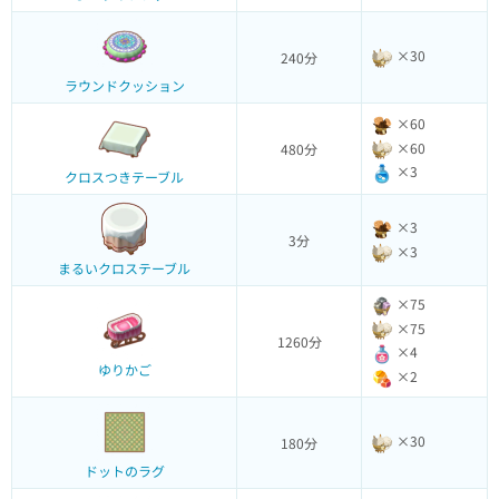
×30
240分
ラウンドクッション
×60
×60
480分
×3
クロスつきテーブル
×3
3分
×3
まるいクロステーブル
×75
×75
1260分
×4
ゆりかご
×2
×30
180分
ドットのラグ