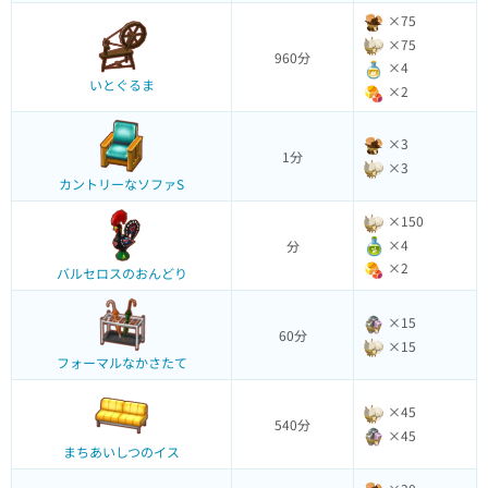
×75
×75
960分
×4
いとぐるま
×2
×3
1分
×3
カントリーなソファS
×150
×4
分
×2
バルセロスのおんどり
×15
60分
×15
フォーマルなかさたて
×45
540分
×45
まちあいしつのイス