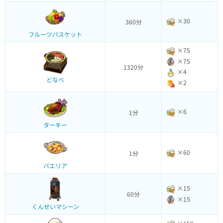
×30
360分
フルーツバスケット
×75
×75
1320分
×4
どなべ
×2
×6
1分
ターキー
×60
1分
パエリア
×15
60分
×15
くんせいマシーン