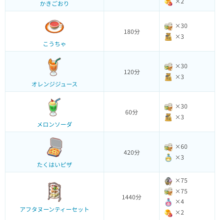
×2
かきごおり
×30
180分
×3
こうちゃ
×30
120分
×3
オレンジジュース
×30
60分
×3
メロンソーダ
×60
420分
×3
たくはいピザ
×75
×75
1440分
×4
アフタヌーンティーセット
×2