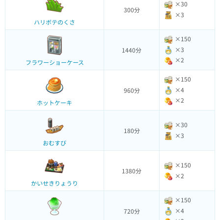
×30
300分
×3
ハリボテのくさ
×150
×3
1440分
×2
フラワーショーケース
×150
×4
960分
×2
ホットケーキ
×30
180分
×3
おむすび
×150
1380分
×2
かいせきりょうり
×150
×4
720分