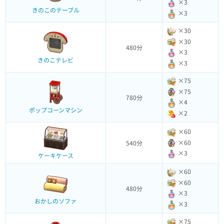
×3
きのこのテーブル
×3
×30
×30
480分
×3
きのこテレビ
×3
×75
×75
780分
×4
ポップコーンマシン
×2
×60
×60
540分
×3
ケーキケース
×60
×60
480分
×3
おかしのソファ
×3
×75