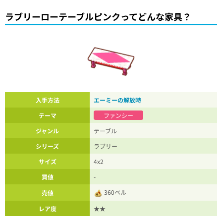
ラブリーローテーブルピンクってどんな家具？
入手方法
エーミーの解放時
テーマ
ファンシー
ジャンル
テーブル
シリーズ
ラブリー
サイズ
4x2
買値
-
360ベル
売値
レア度
★★