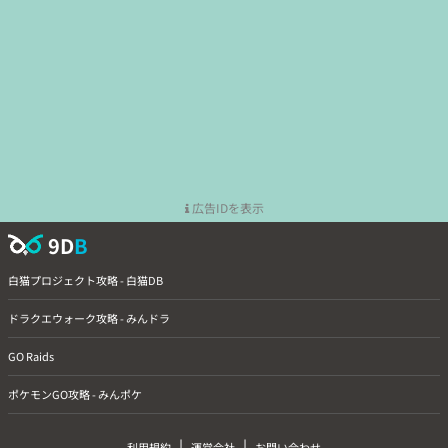
広告IDを表示
9D
B
白猫プロジェクト攻略 - 白猫DB
ドラクエウォーク攻略 - みんドラ
GO Raids
ポケモンGO攻略 - みんポケ
|
|
利用規約
運営会社
お問い合わせ