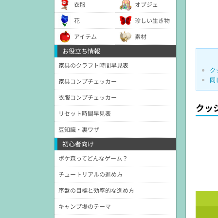
衣服
オブジェ
花
珍しい生き物
アイテム
素材
お役立ち情報
家具のクラフト時間早見表
ク
同
家具コンプチェッカー
衣服コンプチェッカー
クッ
リセット時間早見表
豆知識・裏ワザ
初心者向け
ポケ森ってどんなゲーム？
チュートリアルの進め方
序盤の目標と効率的な進め方
キャンプ場のテーマ