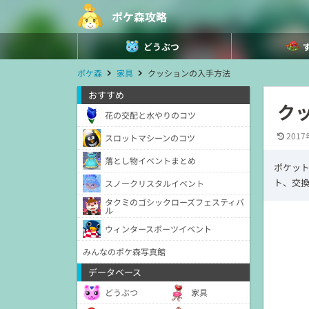
ポケ森攻略
どうぶつ
ポケ森
家具
クッションの入手方法
おすすめ
ク
花の交配と水やりのコツ
2017
スロットマシーンのコツ
落とし物イベントまとめ
ポケット
ト、交
スノークリスタルイベント
タクミのゴシックローズフェスティバ
ル
ウィンタースポーツイベント
みんなのポケ森写真館
データベース
どうぶつ
家具