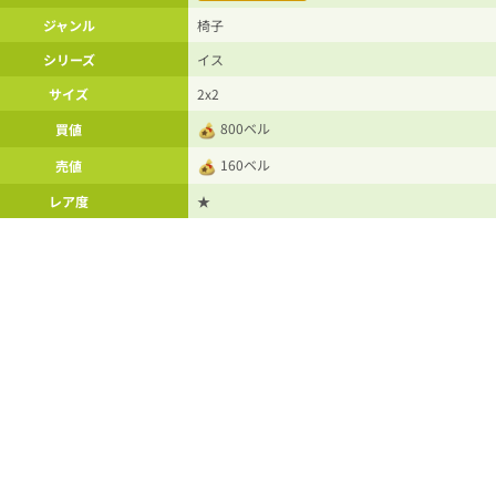
ジャンル
椅子
シリーズ
イス
サイズ
2x2
800ベル
買値
160ベル
売値
レア度
★