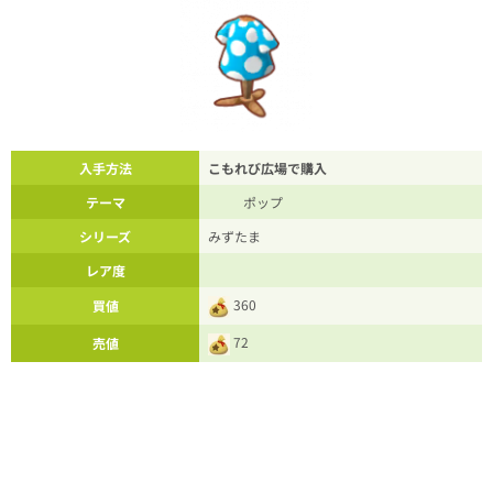
入手方法
こもれび広場で購入
テーマ
ポップ
シリーズ
みずたま
レア度
360
買値
72
売値