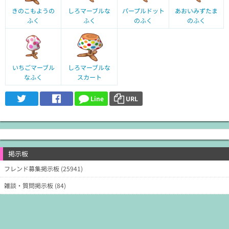
きのこもようの
しろマーブルな
パープルドット
あおいみずたま
ふく
ふく
のふく
のふく
いちごマーブル
しろマーブルな
なふく
スカート
Line
URL
掲示板
フレンド募集掲示板 (25941)
雑談・質問掲示板 (84)