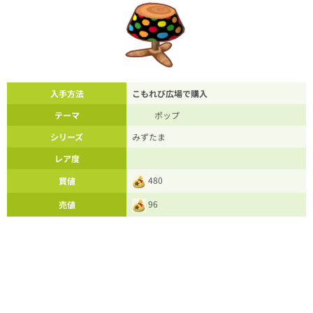
入手方法
こもれび広場で購入
テーマ
ポップ
シリーズ
みずたま
レア度
480
買値
96
売値