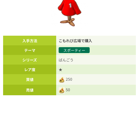
入手方法
こもれび広場で購入
テーマ
スポーティー
シリーズ
ばんごう
レア度
★
250
買値
50
売値