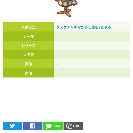
入手方法
クスケチャのなかよし度を7にする
テーマ
シリーズ
レア度
買値
-
売値
Line
URL