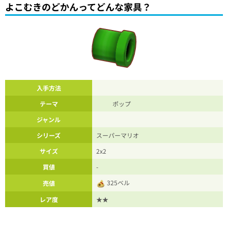
よこむきのどかんってどんな家具？
入手方法
テーマ
ポップ
ジャンル
シリーズ
スーパーマリオ
サイズ
2x2
買値
-
325ベル
売値
レア度
★★