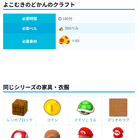
よこむきのどかんのクラフト
必要時間
180分
300ベル
必要ベル
×80
必要素材
同じシリーズの家具・衣服
レンガブロック
コイン
ミドリこうら
マリオのラグ