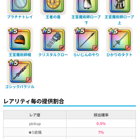
プラチナトレイ
王者の盾
王宮魔術師ローブ
王宮魔術師ローブ
下
上
王宮魔術師帽
クリスタルクロー
らいじんのやり
ひかりのタクト
ゴシックパラソル
レアリティ毎の提供割合
レア度
排出確率
pickup
0.5％
★5装備
7%