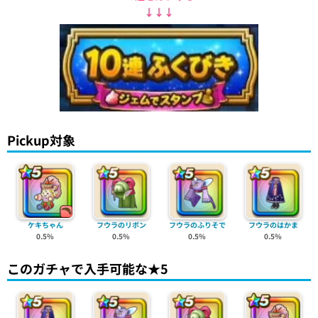
↓↓↓
Pickup対象
ケキちゃん
フウラのリボン
フウラのふりそで
フウラのはかま
0.5%
0.5%
0.5%
0.5%
このガチャで入手可能な★5