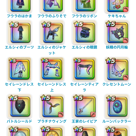
フウラのはかま
フウラのふりそで
フウラのリボン
ケキちゃん
エルシィのブーツ
エルシィのジャケ
エルシィの眼鏡
妖精の円月輪
ット
セイレーンドレス
セイレーンドレス
セイレーンティア
クレセントムーン
下
上
ラ
バトルシールド
プラチナウィング
王家のレイピア
ルーンバックラー