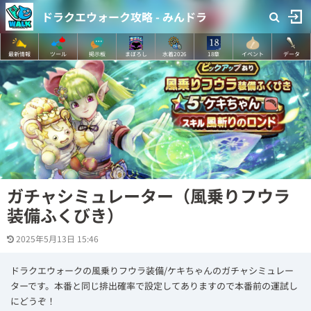
ドラクエウォーク攻略 - みんドラ
最新情報
ツール
掲示板
まぼろし
水着2026
18章
イベント
データ
ガチャシミュレーター（風乗りフウラ
装備ふくびき）
2025年5月13日 15:46
ドラクエウォークの風乗りフウラ装備/ケキちゃんのガチャシミュレー
ターです。本番と同じ排出確率で設定してありますので本番前の運試し
にどうぞ！