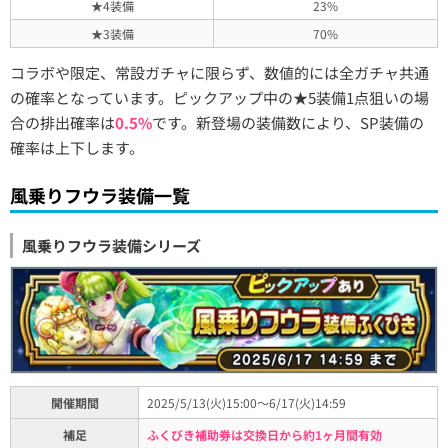
★4装備
23%
★3装備
70%
コラボや限定、常設ガチャに限らず、数値的には全ガチャ共通
の確率となっています。ピックアップ中の★5装備1点狙いの場
合の排出確率は
0.5%
です。新登場の装備数により、SP装備の
確率は上下します。
風乗りフウラ装備一覧
風乗りフウラ装備シリーズ
開催期間
2025/5/13(火)15:00～6/17(火)14:59
補足
ふくびき補助券は交換日から約1ヶ月間有効