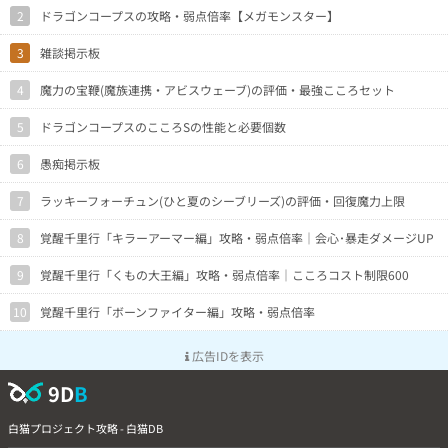
2
ドラゴンコープスの攻略・弱点倍率【メガモンスター】
3
雑談掲示板
4
魔力の宝鞭(魔族連携・アビスウェーブ)の評価・最強こころセット
5
ドラゴンコープスのこころSの性能と必要個数
6
愚痴掲示板
7
ラッキーフォーチュン(ひと夏のシーブリーズ)の評価・回復魔力上限
8
覚醒千里行「キラーアーマー編」攻略・弱点倍率｜会心･暴走ダメージUP
9
覚醒千里行「くもの大王編」攻略・弱点倍率｜こころコスト制限600
10
覚醒千里行「ボーンファイター編」攻略・弱点倍率
広告IDを表示
9D
B
白猫プロジェクト攻略 - 白猫DB