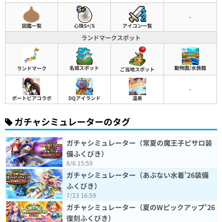
-
図鑑一覧
心珠S+/S
アイコン一覧
ランドマークスポット
名城スポット
動物園/水族館
ランドマーク
ご当地スポット
-
ポートピアコラボ
DQアイランド
温泉
ガチャシミュレーターのタグ
ガチャシミュレーター（常夏の魔王子ピサロ装
備ふくびき）
8/6 15:59
ガチャシミュレーター（あぶない水着’26装備
ふくびき）
7/23 16:59
ガチャシミュレーター（夏のWピックアップ'26
復刻ふくびき）