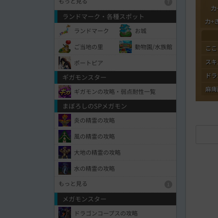
もっと見る
7
力
ランドマーク・各種スポット
力+
ランドマーク
お城
ご当地の里
動物園/水族館
ここ
スキ
ポートピア
ドラ
ギガモンスター
麻痺
ギガモンの攻略・弱点耐性一覧
まぼろしのSPメガモン
炎の精霊の攻略
風の精霊の攻略
大地の精霊の攻略
水の精霊の攻略
もっと見る
1
メガモンスター
ドラゴンコープスの攻略