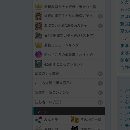
メガ
最新武器ガチャ評価・当たり一覧
あぶ
常夏の魔王子ピサロ装備ガチャ
おば
1
新武
あぶない水着'26装備ガチャ
4
夏の
★5武器確定ガチャ(WEBストア)
ほこ
まぼ
最強こころランキング
まぼ
旬なこころの優先度・おすすめ
錬金
4.5周年こころプレゼント
吉野
武器ガチャ関連
19
こころ覚醒（半常設系）
5
バ
新機能・新コンテンツ
16
こ
心
初心者・お役立ち
14
S
ツール
バ
バ
みんドラ
宝の地図一覧
最強火力
攻略パーティ