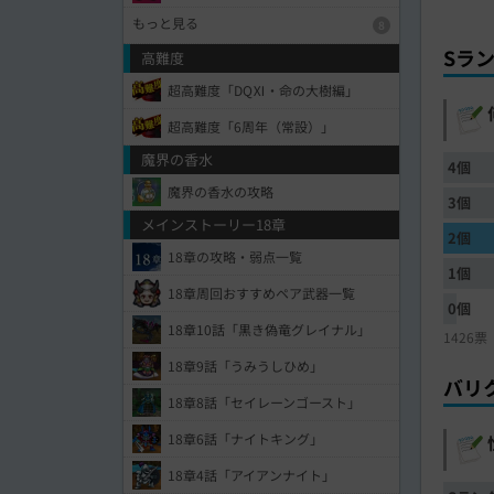
もっと見る
8
Sラ
高難度
超高難度「DQⅪ・命の大樹編」
超高難度「6周年（常設）」
魔界の香水
4個
魔界の香水の攻略
3個
メインストーリー18章
2個
18章の攻略・弱点一覧
1個
18章周回おすすめペア武器一覧
0個
18章10話「黒き偽竜グレイナル」
1426票
18章9話「うみうしひめ」
バリ
18章8話「セイレーンゴースト」
18章6話「ナイトキング」
18章4話「アイアンナイト」