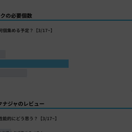
ンクの必要個数
何個集める予定？【3/17~】
クナジャのレビュー
性能的にどう思う？【3/17~】