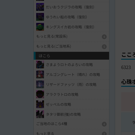
だいおうクジラの攻略（復刻）
ゆうれい船の攻略（復刻）
キングスイカ岩の攻略（復刻）
もっと見る(常設系)
4
もっと見る(ご当地系)
5
ここ
ほこら
さまようロトのよろいの攻略
6323
アルゴングレート（晴れ）の攻略
心珠
リザードファッツ（雨）の攻略
アラクラトロの攻略
ゼッペルの攻略
タタリ御前(強)の攻略
ご当地のほこら4種
4
もっと見る
7