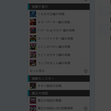
覚醒千里行
くもの大王編の攻略
キラーアーマー編の攻略
ｱｰｸﾃﾞｰﾓﾝ＆ﾜｲﾄｷﾝｸﾞ編の攻略
ボーンファイター編の攻略
じごくのつかい編の攻略
うごくせきぞう編の攻略
ランプのまじん編の攻略
もっと見る
10
強敵モンスター
タタリ御前の攻略
魔王の地図
魔王の地図の概要
魔王の地図(Lv99)攻略情報
10