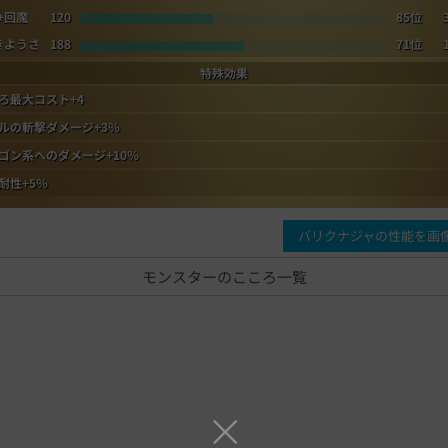
+回魔
120
85位
きようさ
188
71位
特殊効果
ろ最大コスト+4
ルの斬撃ダメージ+3％
ゴン系へのダメージ+10％
耐性+5％
バリクナジャの性能を画
モンスターのこころ一覧