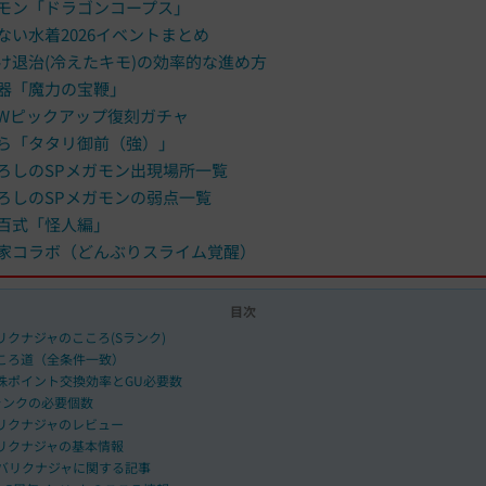
モン「ドラゴンコープス」
ない水着2026イベントまとめ
け退治(冷えたキモ)の効率的な進め方
器「魔力の宝鞭」
Wピックアップ復刻ガチャ
ら「タタリ御前（強）」
ろしのSPメガモン出現場所一覧
ろしのSPメガモンの弱点一覧
百式「怪人編」
家コラボ（どんぶりスライム覚醒）
目次
リクナジャのこころ(Sランク)
ころ道（全条件一致）
珠ポイント交換効率とGU必要数
ランクの必要個数
リクナジャのレビュー
リクナジャの基本情報
バリクナジャに関する記事