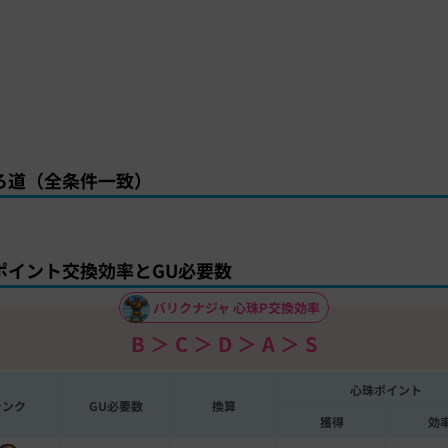
ろ道（全条件一致）
ポイント交換効率とGU必要数
バリクナジャ 心珠P交換効率
B ＞ C ＞ D ＞ A ＞ S
心珠ポイント
ランク
GU必要数
換算
獲得
効