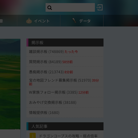
8章
イベント
データ
掲示板
雑談掲示板 (748869)
たった今
質問掲示板 (84189)
58分前
愚痴掲示板 (213743)
8分前
宝の地図フレンド募集掲示板 (51970)
39分
前
W家族フォロー掲示板 (3385)
12分前
おみやげ交換掲示板 (38188)
情報提供板 (1680)
人気記事
1
ドラゴンコープスの攻略・弱点倍率