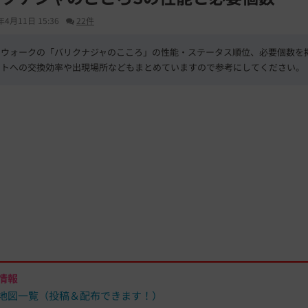
年4月11日 15:36
22件
エウォークの「バリクナジャのこころ」の性能・ステータス順位、必要個数を
ントへの交換効率や出現場所などもまとめていますので参考にしてください。
L
/
U
o
n
a
m
d
u
e
t
d
e
:
6
6
.
3
9
%
情報
地図一覧（投稿＆配布できます！）