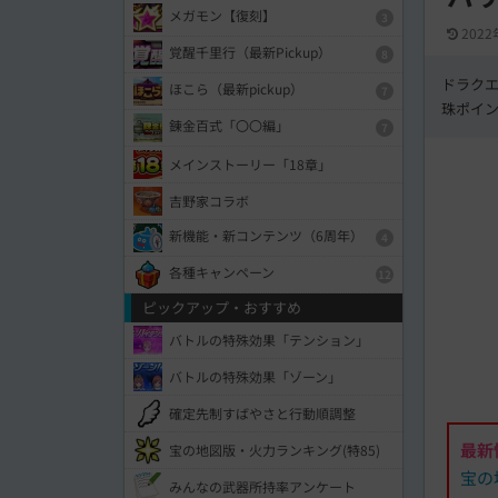
メガモン【復刻】
3
2022
覚醒千里行（最新Pickup）
8
ドラク
ほこら（最新pickup）
7
珠ポイ
錬金百式「〇〇編」
7
メインストーリー「18章」
吉野家コラボ
新機能・新コンテンツ（6周年）
4
各種キャンペーン
12
ピックアップ・おすすめ
バトルの特殊効果「テンション」
バトルの特殊効果「ゾーン」
確定先制すばやさと行動順調整
最新
宝の地図版・火力ランキング(特85)
宝の
みんなの武器所持率アンケート