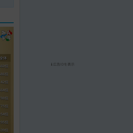
全体
広告IDを表示
560位
686位
142位
564位
798位
775位
254位
295位
339位