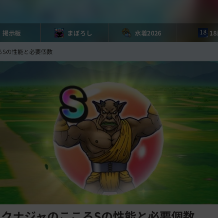
掲示板
まぼろし
水着2026
1
ろSの性能と必要個数
リクナジャのこころSの性能と必要個数