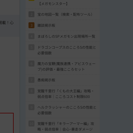
【メガモンスター】
2
宝の地図一覧（検索・配布ツール）
掲載！心
3
雑談掲示板
4
まぼろしのSPメガモン出現場所一覧
5
ドラゴンコープスのこころSの性能と
必要個数
6
魔力の宝鞭(魔族連携・アビスウェー
ブ)の評価・最強こころセット
7
愚痴掲示板
8
覚醒千里行「くもの大王編」攻略・
弱点倍率｜こころコスト制限600
9
ヘルクラッシャーのこころSの性能と
必要個数
10
覚醒千里行「キラーアーマー編」攻
略・弱点倍率｜会心･暴走ダメージ