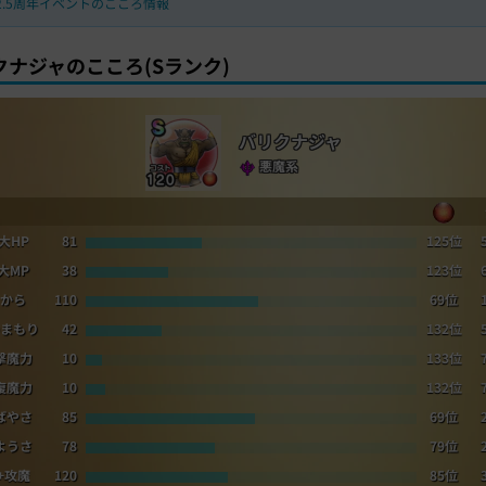
2.5周年イベントのこころ情報
クナジャのこころ(Sランク)
バリクナジャ
悪魔系
大HP
81
125位
大MP
38
123位
から
110
69位
まもり
42
132位
撃魔力
10
133位
復魔力
10
132位
ばやさ
85
69位
ようさ
78
79位
+攻魔
120
85位