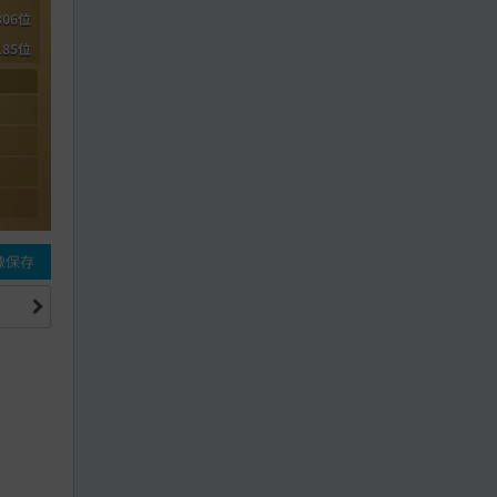
306位
185位
像保存