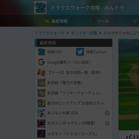
ドラクエウォーク攻略 - みんドラ
最新情報
ツール
ドラクエウォーク
モンスター図鑑
バリクナジャのここ
最新情報
攻略TOP
攻略Twitter
Google優先ソースに追加！
【ツール】宝の地図一覧（配布）
新武器「魔力の宝鞭」
新武器「ラッキーフォーチュン」
夏のWピックアップ'26復刻ガチャ
あぶない水着2026
4
まぼろしSPメガモン(四精霊)
6
メガモン「ドラゴンコープス」
バ