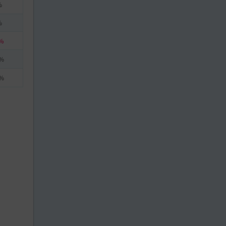
%
%
%
%
%