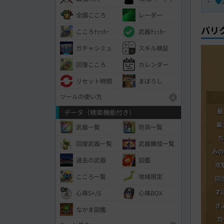
全国こころ
レーダー
バリ
こころﾁｪｯｶｰ
武器ﾁｪｯｶｰ
ガチャシミュ
スキル検証
回復こころ
カレンダー
リセット時間
まぼろし
ツールの使い方
4
最
データ（検索機能付き）
最
武器一覧
防具一覧
ち
回復武器一覧
武器錬成一覧
みの
過去の武器
図鑑
攻
こころ一覧
地域限定
回
す
心珠S+/S
心珠BOX
き
なかま図鑑
力