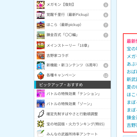
メガモン【復刻】
3
覚醒千里行（最新Pickup）
8
ほこら（最新pickup）
7
錬金百式「〇〇編」
7
最新
メインストーリー「18章」
宝の
吉野家コラボ
メガ
あぶ
新機能・新コンテンツ（6周年）
4
おば
各種キャンペーン
12
新武
ピックアップ・おすすめ
夏の
バトルの特殊効果「テンション」
ほこ
まぼ
バトルの特殊効果「ゾーン」
まぼ
確定先制すばやさと行動順調整
錬金
宝の地図版・火力ランキング(特85)
吉野
みんなの武器所持率アンケート