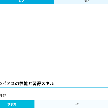
レア
★2
のピアスの性能と習得スキル
性能
攻撃力
+7