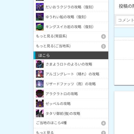
投稿の
だいおうクジラの攻略（復刻）
ゆうれい船の攻略（復刻）
キングスイカ岩の攻略（復刻）
もっと見る(常設系)
4
もっと見る(ご当地系)
5
ほこら
さまようロトのよろいの攻略
アルゴングレート（晴れ）の攻略
リザードファッツ（雨）の攻略
アラクラトロの攻略
ゼッペルの攻略
タタリ御前(強)の攻略
ご当地のほこら4種
4
もっと見る
7