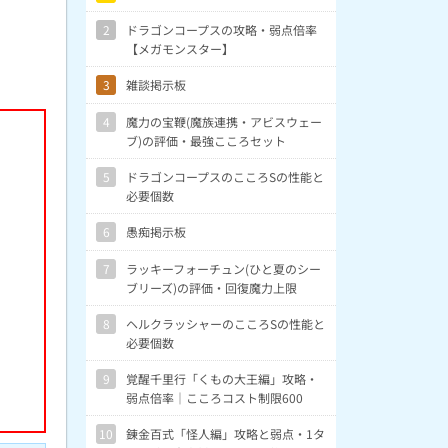
2
ドラゴンコープスの攻略・弱点倍率
【メガモンスター】
3
雑談掲示板
4
魔力の宝鞭(魔族連携・アビスウェー
ブ)の評価・最強こころセット
5
ドラゴンコープスのこころSの性能と
必要個数
6
愚痴掲示板
7
ラッキーフォーチュン(ひと夏のシー
ブリーズ)の評価・回復魔力上限
8
ヘルクラッシャーのこころSの性能と
必要個数
9
覚醒千里行「くもの大王編」攻略・
弱点倍率｜こころコスト制限600
10
錬金百式「怪人編」攻略と弱点・1タ