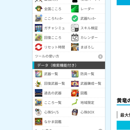
全国こころ
レーダー
こころﾁｪｯｶｰ
武器ﾁｪｯｶｰ
ガチャシミュ
スキル検証
回復こころ
カレンダー
リセット時間
まぼろし
ツールの使い方
4
データ（検索機能付き）
武器一覧
防具一覧
回復武器一覧
武器錬成一覧
過去の武器
図鑑
黄竜
こころ一覧
地域限定
心珠S+/S
心珠BOX
最大
なかま図鑑