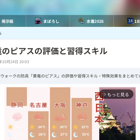
掲示板
まぼろし
水着2026
1
ル
竜のピアスの評価と習得スキル
年10月24日 20:03
エウォークの防具「黄竜のピアス」の評価や習得スキル・特殊効果をまとめて
もっと見る
arrow_forward_ios