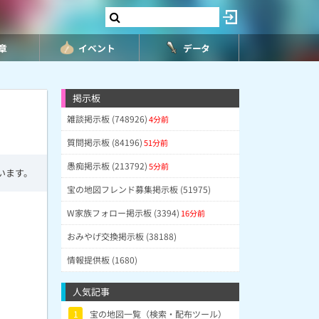
8章
イベント
データ
掲示板
雑談掲示板 (748926)
4分前
質問掲示板 (84196)
51分前
愚痴掲示板 (213792)
5分前
います。
宝の地図フレンド募集掲示板 (51975)
W家族フォロー掲示板 (3394)
16分前
おみやげ交換掲示板 (38188)
情報提供板 (1680)
人気記事
1
宝の地図一覧（検索・配布ツール）