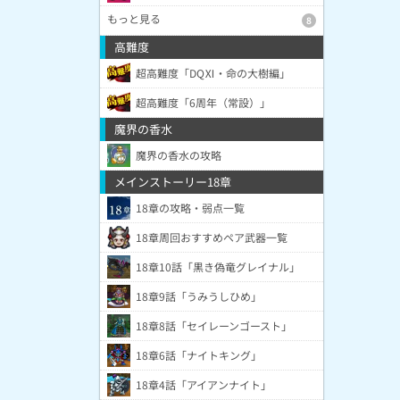
もっと見る
8
高難度
超高難度「DQⅪ・命の大樹編」
超高難度「6周年（常設）」
魔界の香水
魔界の香水の攻略
メインストーリー18章
18章の攻略・弱点一覧
18章周回おすすめペア武器一覧
18章10話「黒き偽竜グレイナル」
18章9話「うみうしひめ」
18章8話「セイレーンゴースト」
18章6話「ナイトキング」
18章4話「アイアンナイト」