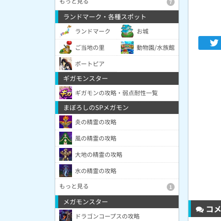
もっと見る
7
ランドマーク・各種スポット
ランドマーク
お城
ご当地の里
動物園/水族館
ポートピア
ギガモンスター
ギガモンの攻略・弱点耐性一覧
まぼろしのSPメガモン
炎の精霊の攻略
風の精霊の攻略
大地の精霊の攻略
水の精霊の攻略
もっと見る
1
メガモンスター
コメ
ドラゴンコープスの攻略