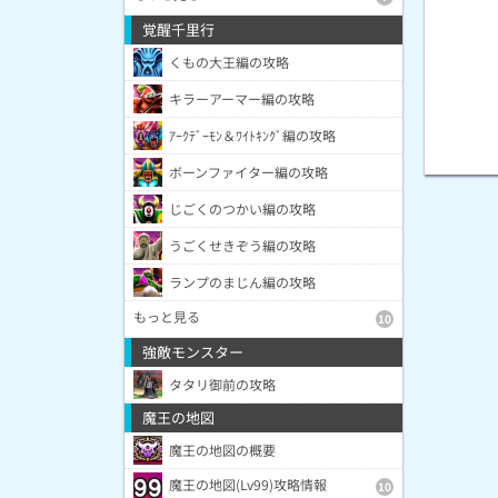
覚醒千里行
くもの大王編の攻略
キラーアーマー編の攻略
ｱｰｸﾃﾞｰﾓﾝ＆ﾜｲﾄｷﾝｸﾞ編の攻略
ボーンファイター編の攻略
じごくのつかい編の攻略
うごくせきぞう編の攻略
ランプのまじん編の攻略
もっと見る
10
強敵モンスター
タタリ御前の攻略
魔王の地図
魔王の地図の概要
魔王の地図(Lv99)攻略情報
10