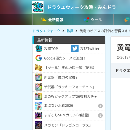
ドラクエウォーク攻略 - みんドラ
最新情報
ツール
ドラクエウォーク
防具
黄竜のピアスの評価と習得スキ
最新情報
黄
攻略TOP
攻略Twitter
2019
Google優先ソースに追加！
【ツール】宝の地図一覧（配布）
ドラク
新武器「魔力の宝鞭」
新武器「ラッキーフォーチュン」
夏のWピックアップ'26復刻ガチャ
あぶない水着2026
4
まぼろしSPメガモン(四精霊)
6
メガモン「ドラゴンコープス」