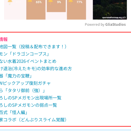
Powered by 
GliaStudios
情報
M
地図一覧（投稿＆配布できます！）
u
モン「ドラゴンコープス」
t
ない水着2026イベントまとめ
e
け退治(冷えたキモ)の効率的な進め方
器「魔力の宝鞭」
Wピックアップ復刻ガチャ
ら「タタリ御前（強）」
ろしのSPメガモン出現場所一覧
ろしのSPメガモンの弱点一覧
百式「怪人編」
家コラボ（どんぶりスライム覚醒）