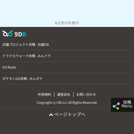
広告IDを表示
9D
B
白猫プロジェクト攻略 - 白猫DB
ドラクエウォーク攻略 - みんドラ
GO Raids
ポケモンGO攻略 - みんポケ
|
|
利用規約
運営会社
お問い合わせ
攻略
Copyright (c) 08 LLC All Rights Reserved.
Menu
ページトップへ