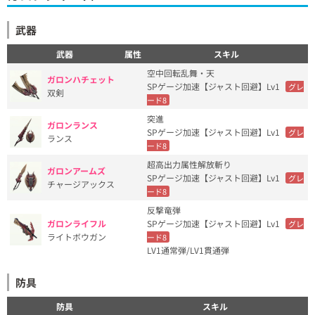
武器
武器
属性
スキル
空中回転乱舞・天
ガロンハチェット
SPゲージ加速【ジャスト回避】Lv1
グレ
双剣
ード8
突進
ガロンランス
SPゲージ加速【ジャスト回避】Lv1
グレ
ランス
ード8
超高出力属性解放斬り
ガロンアームズ
SPゲージ加速【ジャスト回避】Lv1
グレ
チャージアックス
ード8
反撃竜弾
ガロンライフル
SPゲージ加速【ジャスト回避】Lv1
グレ
ライトボウガン
ード8
LV1通常弾/LV1貫通弾
防具
防具
スキル