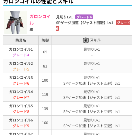
ガロンコイルの性能とスキル
ガロンコイ
見切りLv1
グレード4
ル
SPゲージ加速【ジャスト回避】Lv1
グレード
6
腰
スキル
防具名
防御
ガロンコイル1
見切りLv1
65
グレード4
-
ガロンコイル2
見切りLv1
82
グレード5
-
ガロンコイル3
見切りLv1
100
グレード6
SPゲージ加速【ジャスト回避】Lv1
ガロンコイル4
見切りLv1
119
グレード7
SPゲージ加速【ジャスト回避】Lv1
ガロンコイル5
見切りLv1
139
グレード8
SPゲージ加速【ジャスト回避】Lv1
ガロンコイル6
見切りLv1
160
グレード9
SPゲージ加速【ジャスト回避】Lv1
ガロンコイル7
見切りLv1