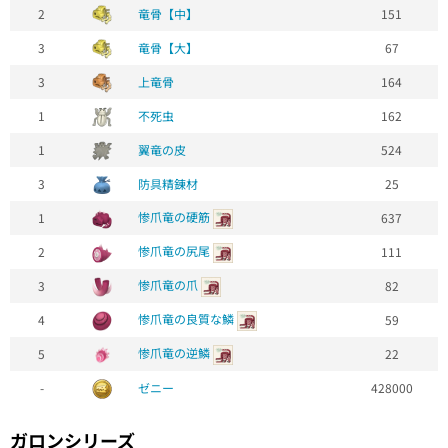
2
竜骨【中】
151
3
竜骨【大】
67
3
上竜骨
164
1
不死虫
162
1
翼竜の皮
524
3
防具精錬材
25
惨爪竜の硬筋
1
637
惨爪竜の尻尾
2
111
惨爪竜の爪
3
82
惨爪竜の良質な鱗
4
59
惨爪竜の逆鱗
5
22
-
ゼニー
428000
ガロンシリーズ