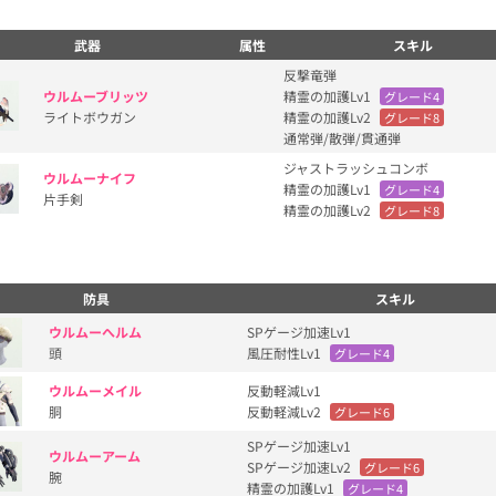
武器
属性
スキル
反撃竜弾
ウルムーブリッツ
精霊の加護Lv1
グレード4
ライトボウガン
精霊の加護Lv2
グレード8
通常弾/散弾/貫通弾
ジャストラッシュコンボ
ウルムーナイフ
精霊の加護Lv1
グレード4
片手剣
精霊の加護Lv2
グレード8
防具
スキル
ウルムーへルム
SPゲージ加速Lv1
頭
風圧耐性Lv1
グレード4
ウルムーメイル
反動軽減Lv1
胴
反動軽減Lv2
グレード6
SPゲージ加速Lv1
ウルムーアーム
SPゲージ加速Lv2
グレード6
腕
精霊の加護Lv1
グレード4