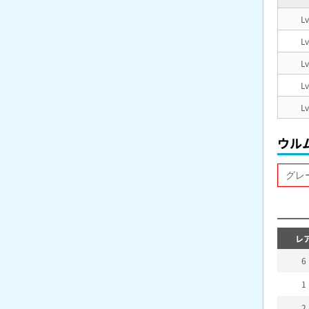
L
L
L
L
L
ウル
レ
6
1
2