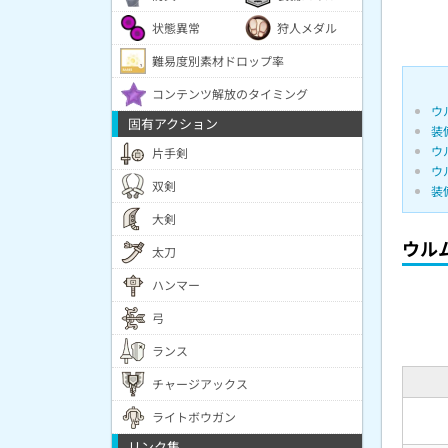
状態異常
狩人メダル
難易度別素材ドロップ率
コンテンツ解放のタイミング
ウ
固有アクション
装
ウ
片手剣
ウ
双剣
装
大剣
ウル
太刀
ハンマー
弓
ランス
チャージアックス
ライトボウガン
リンク集