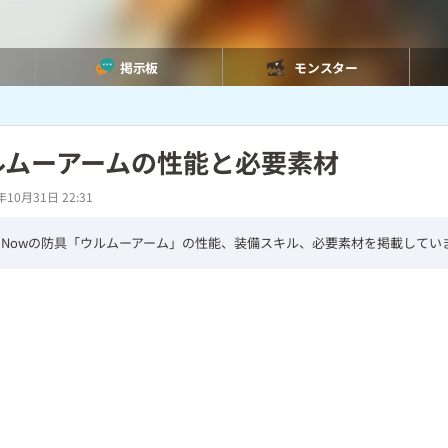
掲示板
モンスター
ルムーアームの性能と必要素材
年10月31日 22:31
Nowの防具「ウルムーアーム」の性能、装備スキル、必要素材を掲載してい
L
o
/
U
a
n
d
m
e
u
d
t
:
e
7
4
.
1
8
%