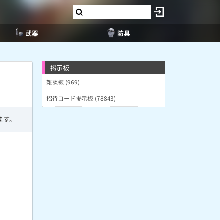
武器
防具
掲示板
雑談板 (969)
招待コード掲示板 (78843)
ます。