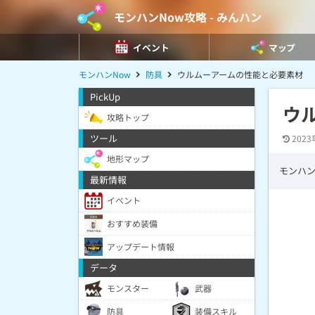
モンハンNow攻略 - みんハン
イベント
マップ
モンハンNow
防具
ウルムーアームの性能と必要素材
PickUp
ウ
攻略トップ
ツール
2023
地形マップ
モンハン
最新情報
イベント
おすすめ装備
アップデート情報
データ
モンスター
武器
防具
装備スキル