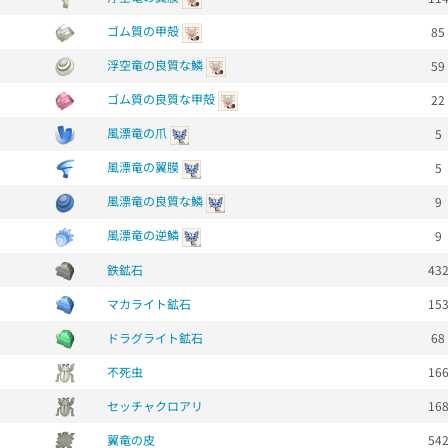
ゴム質の甲殻
85
浮空竜の良質な鱗
59
ゴム質の良質な甲殻
22
風漂竜の爪
5
風漂竜の翼膜
5
風漂竜の良質な鱗
9
風漂竜の逆鱗
9
鉄鉱石
43
マカライト鉱石
15
ドラグライト鉱石
68
不死虫
16
セッチャクロアリ
16
翼竜の皮
54