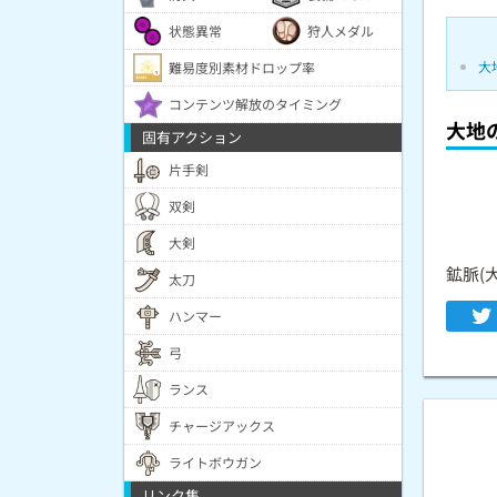
状態異常
狩人メダル
大
難易度別素材ドロップ率
コンテンツ解放のタイミング
大地
固有アクション
片手剣
双剣
大剣
鉱脈(大
太刀
ハンマー
弓
ランス
チャージアックス
ライトボウガン
リンク集