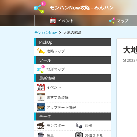
モンハンNow攻略 - みんハン
イベント
マップ
モンハンNow
大地の結晶
PickUp
大
攻略トップ
ツール
2023
地形マップ
最新情報
イベント
おすすめ装備
アップデート情報
データ
モンスター
武器
防具
装備スキル