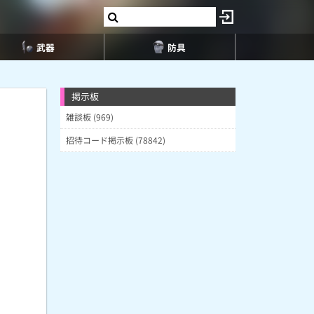
武器
防具
掲示板
雑談板 (969)
招待コード掲示板 (78842)