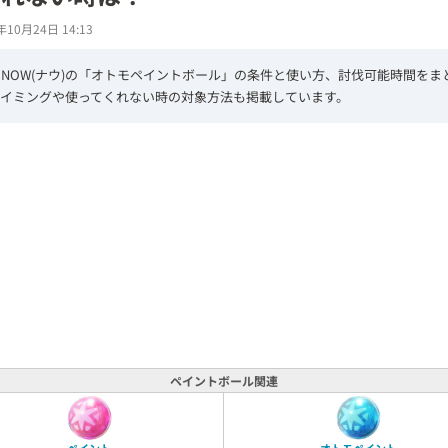
年10月24日 14:13
NOW(ナウ)の「オトモペイントボール」の条件と使い方、討伐可能時間をま
タイミングや使ってくれない時の対象方法も掲載しています。
L
o
/
U
a
n
d
m
e
u
d
t
:
e
7
4
.
1
8
%
ペイントボール関連
ペイント
オトモペイント