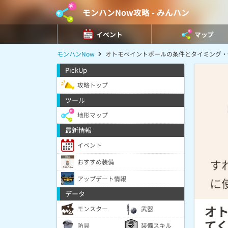
モンハンNow攻略 - みんハン
イベント
マップ
モンハンNow
オトモペイントボールの条件とタイミング・
PickUp
攻略トップ
ツール
地形マップ
最新情報
イベント
おすすめ装備
アップデート情報
データ
オ
モンスター
武器
て
防具
装備スキル