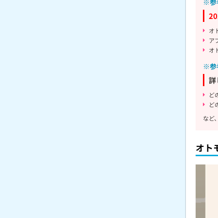
※参
2
オ
ア
オ
※参
詳
ど
ど
など
オト