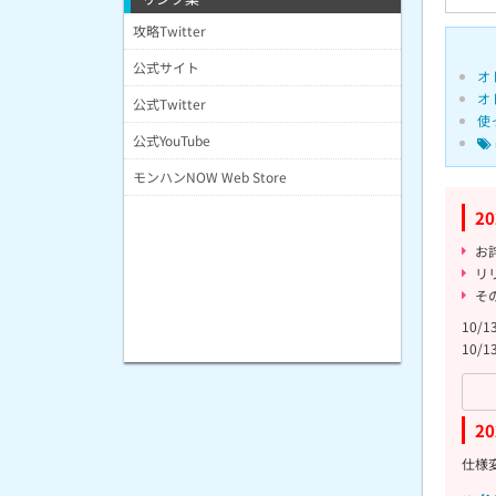
攻略Twitter
公式サイト
オ
オ
公式Twitter
使
公式YouTube
モンハンNOW Web Store
2
お
リ
そ
10
10
2
仕様