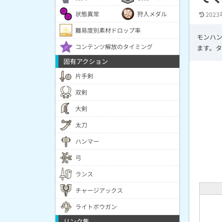
状態異常
狩人メダル
2023
難易度別素材ドロップ率
モンハン
コンテンツ解放のタイミング
ます。
固有アクション
片手剣
双剣
大剣
太刀
ハンマー
弓
ランス
チャージアックス
ライトボウガン
リンク集