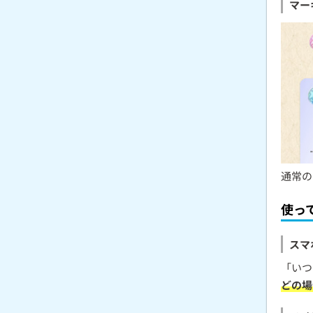
マー
通常の
使っ
スマ
「いつ
どの場