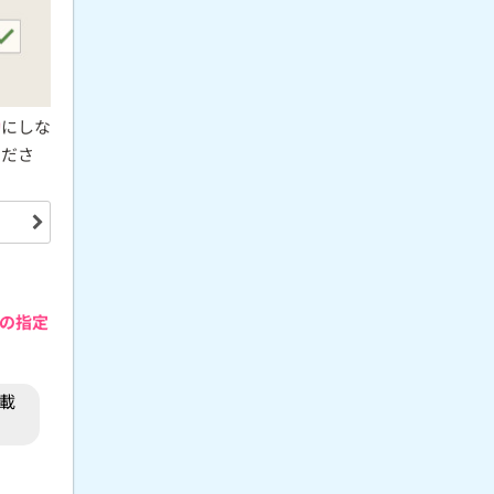
効
にしな
くださ
の指定
載