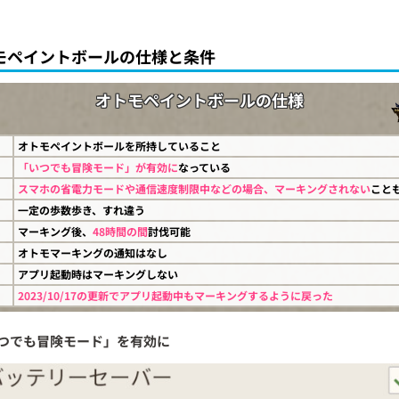
モペイントボールの仕様と条件
オトモペイントボールの仕様
オトモペイントボールを所持していること
「いつでも冒険モード」が有効に
なっている
スマホの省電力モードや通信速度制限中などの場合、マーキングされない
こと
一定の歩数歩き、すれ違う
マーキング後、
48時間の間
討伐可能
オトモマーキングの通知はなし
アプリ起動時はマーキングしない
2023/10/17の更新でアプリ起動中もマーキングするように戻った
つでも冒険モード」を有効に