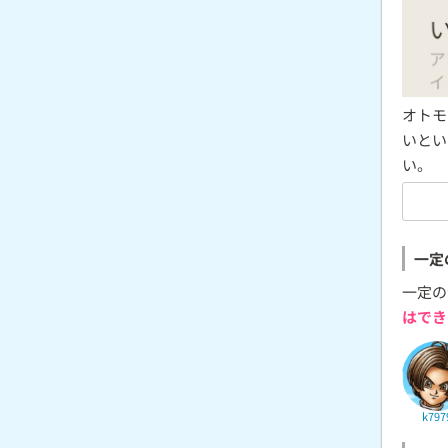
オトモ
いとい
い。
一定
一定の
はでき
k797