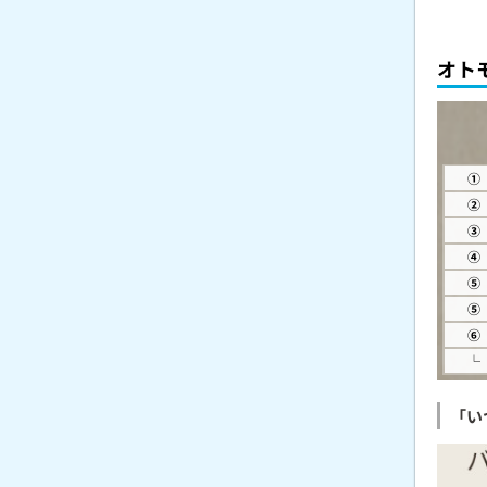
オト
①
②
③
④
⑤
⑤
⑥
└
「い