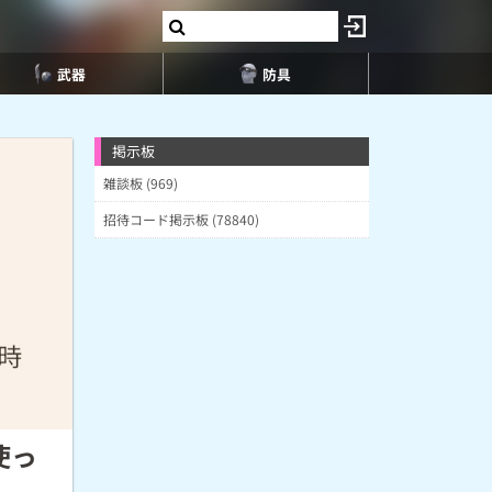
武器
防具
掲示板
雑談板 (969)
招待コード掲示板 (78840)
使っ