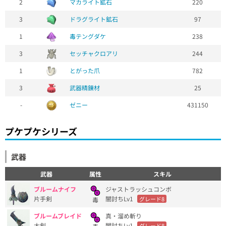
2
マカライト鉱石
220
3
ドラグライト鉱石
97
1
毒テングダケ
238
3
セッチャクロアリ
244
1
とがった爪
782
3
武器精錬材
25
-
ゼニー
431150
プケプケシリーズ
武器
武器
属性
スキル
ブルームナイフ
ジャストラッシュコンボ
片手剣
闇討ちLv1
グレード8
毒
ブルームブレイド
真・溜め斬り
大剣
闇討ちLv1
グレード8