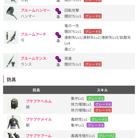
毒
ブルームハンマー
回転攻撃
ハンマー
闇討ちLv1
グレード8
毒
竜の一矢
闇討ちLv1
グレード8
ブルームアーチ
連射矢Lv1/連射矢Lv2/連射矢Lv3/拡散矢
弓
毒
Lv4
毒ビン
ブルームランス
突進
ランス
闇討ちLv1
グレード8
毒
防具
防具
スキル
集中Lv1
グレード2
プケプケヘルム
体力増強Lv1
グレード4
頭
体力増強Lv2
グレード6
プケプケメイル
毒耐性Lv1
グレード2
胴
集中Lv1
グレード4
プケプケアーム
毒属性強化Lv1
グレード2