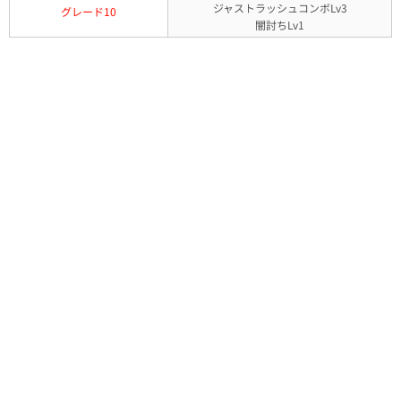
ジャストラッシュコンボLv3
グレード10
闇討ちLv1