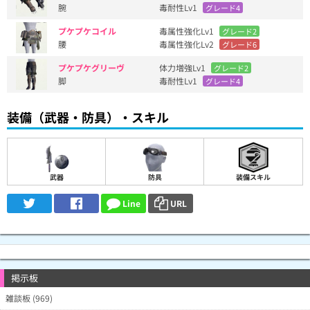
腕
毒耐性Lv1
グレード4
プケプケコイル
毒属性強化Lv1
グレード2
腰
毒属性強化Lv2
グレード6
プケプケグリーヴ
体力増強Lv1
グレード2
脚
毒耐性Lv1
グレード4
装備（武器・防具）・スキル
武器
防具
装備スキル
Line
URL
掲示板
雑談板 (969)