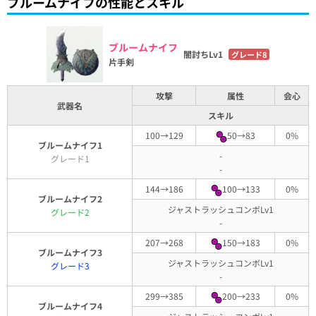
ブルームナイフの性能とスキル
ブルームナイフ
闇討ちLv1
グレード8
片手剣
攻撃
属性
会心
武器名
スキル
100→129
50→83
0%
ブルームナイフ1
-
グレード1
-
144→186
100→133
0%
ブルームナイフ2
ジャストラッシュコンボLv1
グレード2
-
207→268
150→183
0%
ブルームナイフ3
ジャストラッシュコンボLv1
グレード3
-
299→385
200→233
0%
ブルームナイフ4