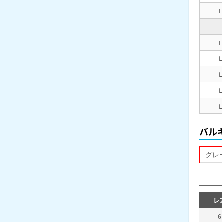
L
L
L
L
L
L
バル
レ
6