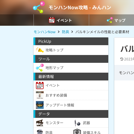
モンハンNow攻略 - みんハン
イベント
マップ
モンハンNow
防具
バルキンメイルの性能と必要素材
PickUp
バ
攻略トップ
ツール
2023
地形マップ
モンハン
最新情報
イベント
おすすめ装備
アップデート情報
データ
モンスター
武器
防具
装備スキル