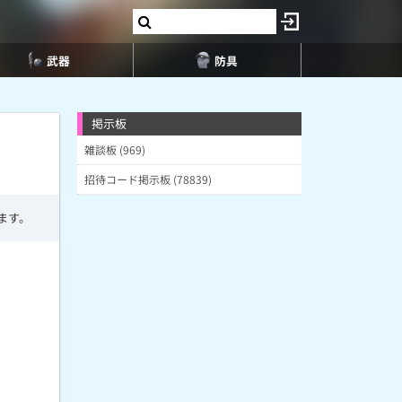
武器
防具
掲示板
雑談板 (969)
招待コード掲示板 (78839)
ます。