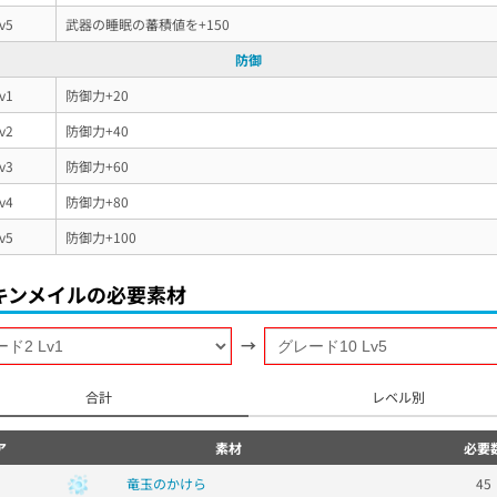
v5
武器の睡眠の蕃積値を+150
防御
v1
防御力+20
v2
防御力+40
v3
防御力+60
v4
防御力+80
v5
防御力+100
キンメイルの必要素材
→
合計
レベル別
ア
素材
必要
竜玉のかけら
45