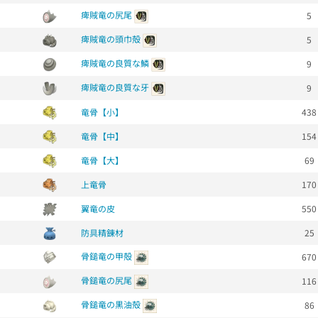
痺賊竜の尻尾
5
痺賊竜の頭巾殻
5
痺賊竜の良質な鱗
9
痺賊竜の良質な牙
9
竜骨【小】
438
竜骨【中】
154
竜骨【大】
69
上竜骨
170
翼竜の皮
550
防具精錬材
25
骨鎚竜の甲殻
670
骨鎚竜の尻尾
116
骨鎚竜の黒油殻
86