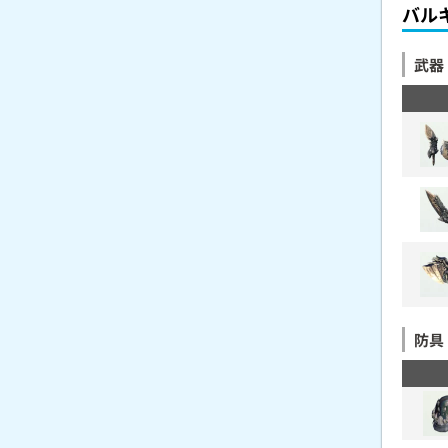
バル
武器
防具