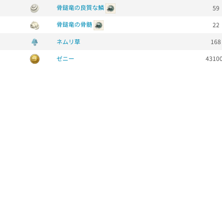
骨鎚竜の良質な鱗
59
骨鎚竜の骨髄
22
ネムリ草
168
ゼニー
4310