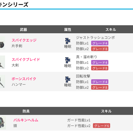
キンシリーズ
武器
属性
スキル
ジャストラッシュコンボ
スパイクエッジ
防御Lv1
グレード4
片手剣
睡眠
防御Lv2
グレード8
真・溜め斬り
スパイクブレイド
防御Lv1
グレード4
大剣
睡眠
防御Lv2
グレード8
回転攻撃
ボーンスパイク
防御Lv1
グレード4
ハンマー
睡眠
防御Lv2
グレード8
防具
スキル
バルキンヘルム
ガード性能Lv1
頭
ガード性能Lv2
グレード6