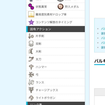
状態異常
狩人メダル
難易度別素材ドロップ率
コンテンツ解放のタイミング
バ
固有アクション
装
片手剣
バ
バ
双剣
装
大剣
太刀
バル
ハンマー
弓
ランス
チャージアックス
ライトボウガン
リンク集