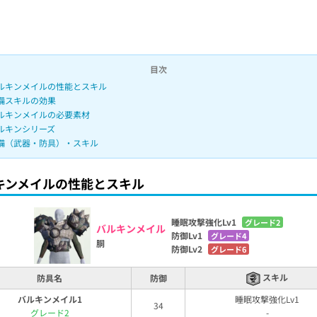
4
4
%
目次
ルキンメイルの性能とスキル
備スキルの効果
ルキンメイルの必要素材
ルキンシリーズ
備（武器・防具）・スキル
キンメイルの性能とスキル
睡眠攻撃強化Lv1
グレード2
バルキンメイル
防御Lv1
グレード4
胴
防御Lv2
グレード6
スキル
防具名
防御
バルキンメイル1
睡眠攻撃強化Lv1
34
グレード2
-