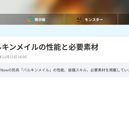
掲示板
モンスター
ルキンメイルの性能と必要素材
年12月15日 16:00
Nowの防具「バルキンメイル」の性能、装備スキル、必要素材を掲載してい
L
/
U
o
n
a
m
d
u
e
t
d
e
:
3
8
.