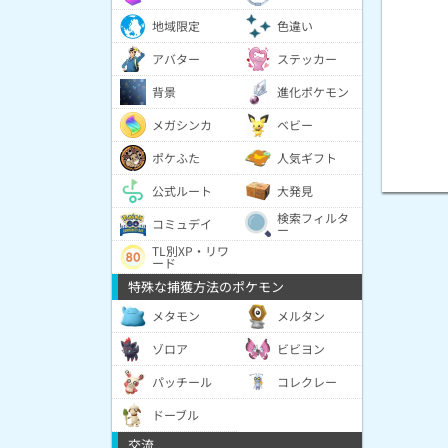
地域限定
色違い
アバター
ステッカー
背景
進化ポケモン
メガシンカ
ベビー
ポケふた
人気ギフト
公式ルート
大発見
検索フィルタ
コミュデイ
ー
TL別XP・リワ
ード
特殊な捕獲方法のポケモン
メタモン
メルタン
ゾロア
ビビヨン
パッチール
コレクレー
ドーブル
交流