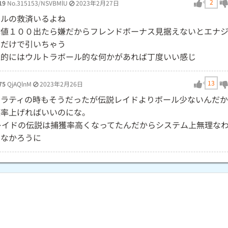
2
19
No.315153/NSVBMlU
2023年2月27日
ールの救済いるよね
体値１００出たら嫌だからフレンドボーナス見据えないとエナ
めだけで引いちゃう
覚的にはウルトラボール的な何かがあれば丁度いい感じ
13
75
QjAQlnM
2023年2月26日
ガラティの時もそうだったが伝説レイドよりボール少ないんだ
獲率上げればいいのにな。
Xレイドの伝説は捕獲率高くなってたんだからシステム上無理な
もなかろうに