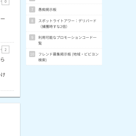
0
7
愚痴掲示板
ジー
8
スポットライトアワー：デリバード
（捕獲時すな2倍）
9
利用可能なプロモーションコード一
覧
2
10
フレンド募集掲示板 (地域・ビビヨン
から
検索)
わけ