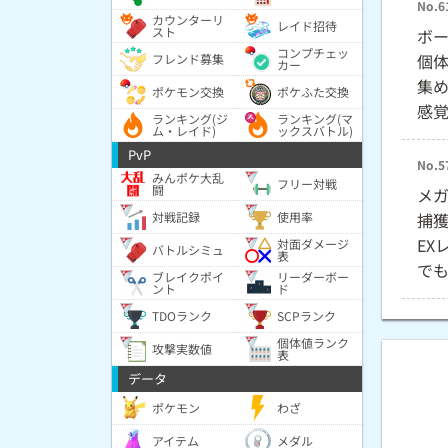
No.6
カウンターリ
レイド招待
スト
ボ
コンプチェッ
個
フレンド募集
カー
集
ポケモン交換
ポケふた交換
感
ランキング(ジ
ランキング(マ
ム・レイド)
ックスバトル)
PvP
No.5
みんポケ大乱
フリー対戦
闘
メ
対戦記録
使用率
捕
E
対面ダメージ
バトルシミュ
表
で
ブレイクポイ
リーダーボー
ント
ド
TDOランク
SCPランク
個体値ランク
攻撃実数値
表
データ
ポケモン
わざ
アイテム
メダル