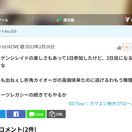
ツール
掲示板
トNo.559
9
IzU4ZWE
2023年2月26日
26
はゲンシレイドの楽しさもあって1日参加したけど、2日目にな
るな
いも出ねぇし折角カイオーガの高個体来たのに逃げるわもう無
ワーツレガシーの続きでもやるか
GO Tour：ホウエン地方(グロー
Line
URL
コメント(2件)