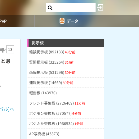
PvP
データ
掲示板
13
雑談掲示板 (892133)
43分前
ると怠
質問掲示板 (325264)
3分前
愚痴掲示板 (531296)
30分前
速報掲示板 (14669)
50分前
理
報告板 (143970)
フレンド募集板 (2726469)
11分前
バル)へ
ポケモン交換板 (570577)
6分前
ポケふた交換板 (1966534)
1分前
AR写真板 (45873)