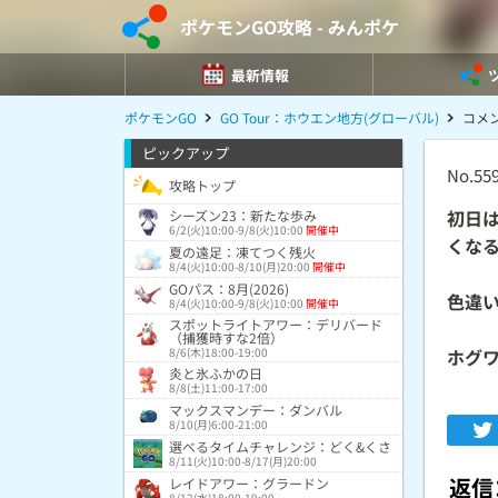
ポケモンGO攻略 - みんポケ
最新情報
ポケモンGO
GO Tour：ホウエン地方(グローバル)
コメン
ピックアップ
No.55
攻略トップ
初日
シーズン23：新たな歩み
6/2(火)10:00-9/8(火)10:00
開催中
くな
夏の遠足：凍てつく残火
8/4(火)10:00-8/10(月)20:00
開催中
GOパス：8月(2026)
色違
8/4(火)10:00-9/8(火)10:00
開催中
スポットライトアワー：デリバード
（捕獲時すな2倍）
8/6(木)18:00-19:00
ホグ
炎と氷ふかの日
8/8(土)11:00-17:00
マックスマンデー：ダンバル
8/10(月)6:00-21:00
選べるタイムチャレンジ：どく&くさ
8/11(火)10:00-8/17(月)20:00
返信
レイドアワー：グラードン
8/12(水)18:00-19:00