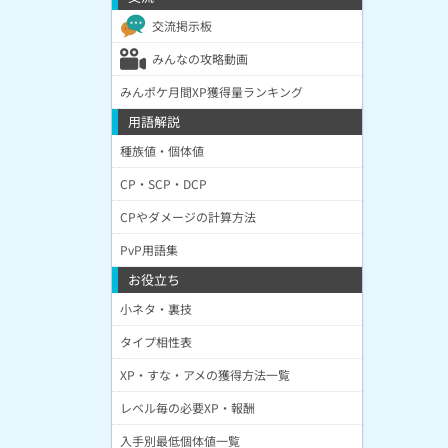
交流掲示板
みんなの攻略動画
みんポケ月間XP獲得量ランキング
用語解説
種族値・個体値
CP・SCP・DCP
CPやダメージの計算方法
PvP用語集
お役立ち
小ネタ・裏技
タイプ相性表
XP・すな・アメの獲得方法一覧
レベル毎の必要XP・報酬
入手別最低個体値一覧