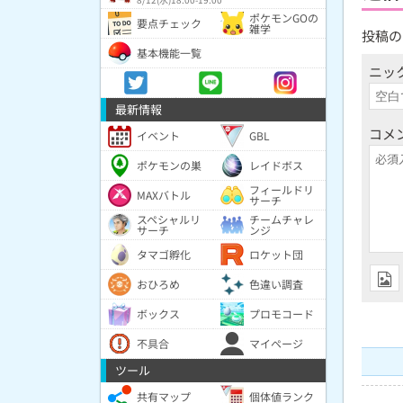
ポケモンGOの
要点チェック
雑学
投稿の
基本機能一覧
ニッ
最新情報
コメ
イベント
GBL
ポケモンの巣
レイドボス
フィールドリ
MAXバトル
サーチ
スペシャルリ
チームチャレ
サーチ
ンジ
タマゴ孵化
ロケット団
おひろめ
色違い調査
ボックス
プロモコード
不具合
マイページ
ツール
共有マップ
個体値ランク