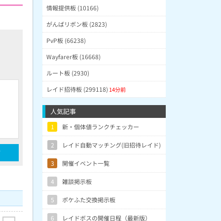
情報提供板 (10166)
がんばリボン板 (2823)
PvP板 (66238)
Wayfarer板 (16668)
ルート板 (2930)
レイド招待板 (299118)
14分前
人気記事
1
新・個体値ランクチェッカー
2
レイド自動マッチング(旧招待レイド)
3
開催イベント一覧
4
雑談掲示板
5
ポケふた交換掲示板
6
レイドボスの開催日程（最新版）