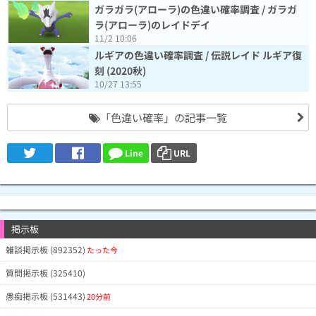
1/110
MyVCkGA(Lv1)
10月13日14時48分
ガラガラ(アローラ)の色違い確率調査 / ガラガ
2/50
@mugen2(Lv15)
10月13日14時37分
ラ(アローラ)のレイドデイ
0/102
@1999hiro(Lv11)
10月13日14時11分
11/2 10:06
1/94
@19950418M(Lv14)
ルギアの色違い確率調査 / 伝説レイド ルギア復
10月13日14時7分
刻 (2020秋)
1/530
@KANATAA(Lv46)
10月13日14時7分
10/27 13:55
真っ暗の中、懐中電灯持参で歩いた
0/76
GVGQQ3g(Lv11)
10月13日14時2分
のに。
0/212
@EJmYFkI(Lv29)
10月13日13時58分
「色違い確率」の記事一覧
1/50
NRZXZ2M(Lv3)
10月13日13時56分
3/87
JAAHB4A(Lv11)
10月13日13時53分
Line
URL
一生懸命やってもとれません。なぜ
0/331
QmWFhVk(Lv16)
10月13日13時51分
かロコンが2匹でた。この時間はキ
ミじゃないんだよな
1/70
@laromace(Lv24)
10月13日13時48分
0/209
IWCQBVk(Lv5)
10月13日13時46分
きっと未実装ですよね！？
掲示板
2/135
NGgGU4c(Lv3)
10月13日13時41分
ロコンも、ようやく出た‼️
雑談掲示板 (892352)
0/19
@Pokemaps(Lv18)
たった今
10月13日13時36分
1/25
gYMRMw(Lv1)
10月13日13時30分
質問掲示板 (325410)
1/35
KROWEmQ(Lv15)
10月13日13時26分
ついてたかも・・・(^.^)
愚痴掲示板 (531443)
20分前
0/42
NkBVNmA(Lv4)
10月13日13時21分