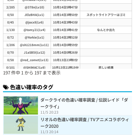
2/285
@378n(Lv10)
10月14日5時47分
0/50
JElzBHA(Lv1)
10月14日3時50分
スポットライトアワーはゴミ
0/45
@jocx8(Lv6)
10月14日3時43分
1/130
@tomy21(Lv4)
10月14日3時41分
なんとか出た
0/72
@Yorkie(Lv1)
10月14日2時52分
1/206
@sh1218mm(Lv11)
10月14日0時59分
0/70
J1aSB5I(Lv12)
10月14日0時26分
0/58
@red_comet(Lv13)
10月13日23時0分
0/101
@SHIMAC(Lv8)
10月13日21時19分
悲しい結果
197 件中 1 から 197 まで表示
1/32
@zaki21(Lv5)
10月13日20時47分
0/10
NkMQMxY(Lv11)
10月13日17時59分
色違い確率のタグ
0/200
FxInATY(Lv8)
10月13日17時45分
出る気しない
0/360
JXkTkAU(Lv13)
10月13日17時5分
ダークライの色違い確率調査 / 伝説レイド「ダ
0/26
Joh4h4Y(Lv2)
10月13日16時24分
ークライ」
11/5 20:23
1/85
GIZAYRA(Lv2)
10月13日16時23分
リオルの色違い確率調査 / TVアニメコラボウィ
0/28
@00me00(Lv15)
10月13日16時21分
ーク2020
0/100
SUdHGRA(Lv1)
10月13日14時59分
おおよそ
11/3 20:14