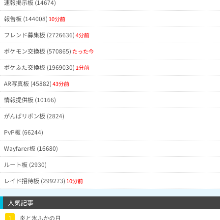
速報掲示板 (14674)
ピカチュウの沸きがいつもより少な
0/31
JpRTGFY(Lv6)
10月13日13時18分
いような気がしました
報告板 (144008)
10分前
0/63
NYCIhHE(Lv1)
10月13日13時13分
0/39
QlODU1U(Lv1)
10月13日13時8分
安定のゼロ、想定内の結果
フレンド募集板 (2726636)
4分前
0/100
QkUQU2M(Lv2)
10月13日13時4分
ポケモン交換板 (570865)
たった今
0/70
@pokemikan(Lv5)
10月13日12時52分
ポケふた交換板 (1969030)
1分前
1/15
FjBUVRE(Lv1)
10月13日12時52分
0/48
MnkAkxg(Lv3)
10月13日12時40分
はい❓
AR写真板 (45882)
43分前
1/157
FyMzlxE(Lv1)
10月13日12時33分
情報提供板 (10166)
0/140
@morimomo(Lv26)
10月13日12時32分
がんばリボン板 (2824)
0/30
FoczRZc(Lv2)
10月13日12時31分
0/357
MDGDcII(Lv1)
10月13日12時30分
PvP板 (66244)
今日は沸きがいつもより少なかった
0/155
@wtp123adg(Lv12)
10月13日12時26分
気がする…
Wayfarer板 (16680)
2/26
@dd7540(Lv1)
10月13日12時22分
ルート板 (2930)
0/11
MygZhiI(Lv1)
10月13日12時21分
レイド招待板 (299273)
10分前
0/25
ODWIMjM(Lv1)
10月13日12時15分
0/202
IVOFRg(Lv12)
10月13日12時13分
人気記事
0/10
JyIWBSY(Lv14)
10月13日12時12分
出る気がしません
1
炎と氷ふかの日
0/350
@Beveriy(Lv15)
10月13日12時11分