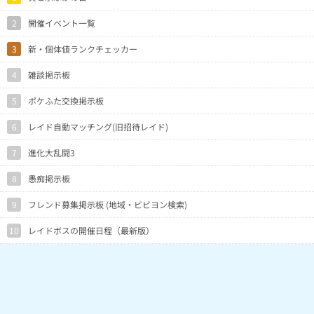
1/60
QJVZNRc(Lv1)
10月13日12時10分
2
開催イベント一覧
0/15
koc3RgA(Lv4)
10月13日12時10分
1時間じゃ無理でしょ
3
新・個体値ランクチェッカー
1/26
gAGBghA(Lv6)
10月13日12時5分
今回は出やすかった
1/191
ESZzJmI(Lv1)
10月13日12時5分
ラスト２分でなんとか１ぴき獲得
4
雑談掲示板
0/188
@aydensetu(Lv11)
10月13日11時59分
5
ポケふた交換掲示板
0/12
IBdgdYM(Lv5)
10月13日11時59分
ご飯の用意で参加しにくい。
0/12
@Lovetune(Lv29)
10月13日11時57分
6
レイド自動マッチング(旧招待レイド)
開始、2タップで、1匹ゲット！終盤
2/80
@tomo5016(Lv2)
10月13日11時57分
に更に1匹。ピカチュウ色違いは最
7
進化大乱闘3
近絶好調！
1/60
mTVZeFA(Lv1)
10月13日11時56分
8
愚痴掲示板
0/114
JwRZQyI(Lv3)
10月13日11時54分
9
フレンド募集掲示板 (地域・ビビヨン検索)
0/27
@jibunn(Lv22)
10月13日11時50分
0/20
FzhGZnE(Lv3)
10月13日11時50分
10
レイドボスの開催日程（最新版）
いつものアワーよりピカチュウの湧
0/208
@mikichu(Lv26)
10月13日11時50分
きが少なかったと言うか、ピカチュ
ウ以外が沢山出ていた。
1/24
EpIBRkM(Lv24)
10月13日11時49分
1/22
@kabutosan(Lv7)
10月13日11時49分
1/28
NiGQJjQ(Lv4)
10月13日11時48分