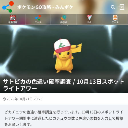
ポケモンGO攻略 - みんポケ
最新情報
ツール
掲示板
PvP
データ
サトピカの色違い確率調査 / 10月13日スポット
ライトアワー
2023年10月21日 20:23
ピカチュウの色違い確率調査を行っています。10月13日のスポットライ
トアワー期間中に遭遇したピカチュウの数と色違いの数を入力して投稿
をお願いします。