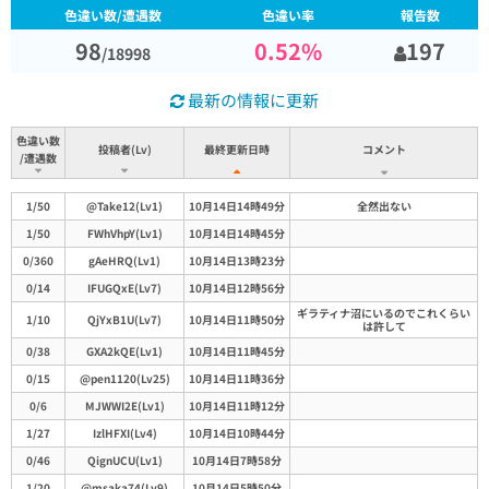
色違い数/遭遇数
色違い率
報告数
98
0.52
%
197
/
18998
最新の情報に更新
色違い数
投稿者(Lv)
最終更新日時
コメント
/遭遇数
コメント
色違い数
投稿者(Lv)
最終更新日時
1/50
@Take12(Lv1)
10月14日14時49分
全然出ない
/遭遇数
1/50
FWhVhpY(Lv1)
10月14日14時45分
0/360
gAeHRQ(Lv1)
10月14日13時23分
0/14
IFUGQxE(Lv7)
10月14日12時56分
ギラティナ沼にいるのでこれくらい
1/10
QjYxB1U(Lv7)
10月14日11時50分
は許して
0/38
GXA2kQE(Lv1)
10月14日11時45分
0/15
@pen1120(Lv25)
10月14日11時36分
0/6
MJWWI2E(Lv1)
10月14日11時12分
1/27
IzlHFXI(Lv4)
10月14日10時44分
0/46
QignUCU(Lv1)
10月14日7時58分
1/20
@msaka74(Lv9)
10月14日5時50分