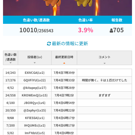
色違い数/遭遇数
色違い率
報告数
10010
3.9
%
705
/
256543
最新の情報に更新
色違い数
投稿者(Lv)
最終更新日時
コメント
/遭遇数
コメント
色違い数
投稿者(Lv)
最終更新日時
14/243
EXIVCGA(Lv2)
7月4日7時39分
/遭遇数
17/276
GQVFiYU(Lv22)
7月4日7時33分
時間が無く、♀は１匹だけでした
4/52
@kitapep(Lv27)
7月4日7時28分
24/558
KROWEmQ(Lv15)
7月4日7時2分
まずまず
4/180
JBORQyc(Lv6)
7月4日6時54分
20/350
@Zephyr(Lv25)
7月4日6時22分
9/60
KFlESSA(Lv1)
7月4日6時17分
7/200
IHQUMEc(Lv2)
7月4日6時17分
5/82
ImFYdzU(Lv5)
7月4日6時8分