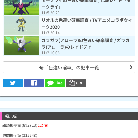
1/119
WHllFZA(Lv1)
ークライ」
7月4日3時26分
11/5 20:23
5/200
MldZk2E(Lv1)
7月4日3時13分
リオルの色違い確率調査 / TVアニメコラボウィ
60/1228
EmIRNVk(Lv1)
7月4日3時8分
ーク2020
5/74
@kiyo2447(Lv22)
7月4日3時0分
11/3 20:14
モンスターボールプラスだけでやりま
17/478
QTBVERk(Lv1)
7月4日2時40分
ガラガラ(アローラ)の色違い確率調査 / ガラガ
した
ラ(アローラ)のレイドデイ
5/85
dZNhk3A(Lv1)
7月4日2時33分
11/2 10:06
3/120
KSljF1g(Lv27)
7月4日2時32分
3/143
@hekisumi(Lv5)
7月4日2時25分
「色違い確率」の記事一覧
20/673
@rintetsu(Lv3)
7月4日2時16分
20/総ポカブ
15/370
QTIFdSQ(Lv1)
7月4日1時39分
Line
URL
20/350
QiSQYiA(Lv1)
7月4日1時36分
44/1003
OUCJdik(Lv4)
7月4日1時32分
10/155
OFeTGHc(Lv1)
7月4日1時23分
4/386
@jocx8(Lv7)
7月4日1時20分
掲示板
16/323
mDGAAzA(Lv10)
7月4日1時19分
外に一歩も出ずに頑張りました。
4/175
@0712(Lv7)
7月4日1時10分
雑談掲示板 (892718)
12分前
11/230
lTFzUYA(Lv1)
7月4日1時3分
質問掲示板 (325548)