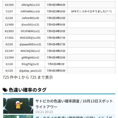
10/365
JDk3g4I(Lv13)
7月4日5時46分
7/237
iUNTaWA(Lv16)
7月4日5時29分
SPRで☆３のイロチでました(^-^)
6/120
JoFzmBI(Lv8)
7月4日5時10分
12/400
@sss50(Lv13)
7月4日4時56分
42/893
OYJFNEM(Lv2)
7月4日4時29分
17/501
M0Z3ZEQ(Lv29)
7月4日4時27分
9/235
@popo888(Lv12)
7月4日4時27分
15/347
MACDQZA(Lv1)
7月4日4時25分
12/304
g0MigkA(Lv1)
7月4日4時20分
3/120
EVcgF0g(Lv3)
7月4日4時2分
6/135
@galop_pas(Lv2)
7月4日3時56分
725 件中 1 から 725 まで表示
45/3500
@02souta(Lv2)
7月4日3時54分
7/100
@zero0416(Lv9)
7月4日3時51分
色違い確率のタグ
18/450
@tsuyo5963(Lv9)
7月4日3時46分
19/330
@yuutan814(Lv11)
7月4日3時40分
サトピカの色違い確率調査 / 10月13日スポット
11/241
lYBRcnA(Lv20)
7月4日3時40分
前半の方が出ました。
ライトアワー
7/31
dDdHRoA(Lv3)
7月4日3時39分
10/21 20:23
10/204
GQAVR0Y(Lv3)
7月4日3時37分
1～2時間くらいで取り敢えず10匹
ダークライの色違い確率調査 / 伝説レイド「ダ