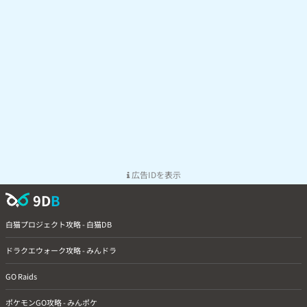
11/298
@jibunn(Lv23)
7月3日21時48分
7/159
@tigerpon(Lv1)
7月3日21時37分
11/268
JxcZBSg(Lv1)
7月3日21時36分
12/295
OFUTFHM(Lv10)
7月3日21時34分
そんなにやる気は無かったので片手間
5/107
@test8test(Lv12)
7月3日21時29分
でやった結果です。
2/41
@CCTkyk(Lv26)
7月3日21時15分
片手間で参加
2/20
F3JzGXk(Lv1)
7月3日21時13分
18/311
MkZyAhQ(Lv1)
7月3日21時12分
おこうを焚いて最初の１時間で５匹、
15/486
@jinbeisan(Lv12)
7月3日20時41分
残り１時間でおこう、おこう以外から
１０匹出てきました。
広告IDを表示
2/53
JAFWhAA(Lv1)
7月3日20時22分
9D
B
最初は家で取りました。家の方が色違
14/300
@at0216(Lv15)
7月3日20時16分
い率高い方？
白猫プロジェクト攻略 - 白猫DB
5/245
JBMFdSA(Lv3)
7月3日18時9分
3/200
M3ECNyE(Lv8)
7月3日18時8分
ドラクエウォーク攻略 - みんドラ
9/210
EWWZVRk(Lv9)
7月3日18時1分
GO Raids
15/428
@kouki723(Lv21)
7月3日17時32分
2/150
@katudon09(Lv15)
7月3日17時11分
ポケモンGO攻略 - みんポケ