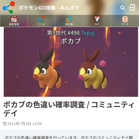
ポケモンGO攻略 - みんポケ
最新情報
ツール
掲示板
PvP
データ
ポカブの色違い確率調査 / コミュニティ
デイ
2021年7月3日 12:08
ポカブの色違い確率調査を行っています。ポカブのコミュニティデイ期