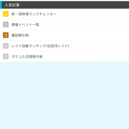
12/489
@aurora8(Lv15)
7月3日23時39分
人気記事
19/396
@GVRXaXg(Lv18)
7月3日23時29分
☆0が半分以上、良いのいない
1
新・個体値ランクチェッカー
10/368
khCRYgA(Lv1)
7月3日23時21分
16/241
NwWQhEA(Lv1)
7月3日23時17分
思ったより出てくれました
2
開催イベント一覧
1/10
@kuma12345(Lv10)
7月3日23時13分
3
雑談掲示板
11/328
I1M5VSY(Lv2)
7月3日23時9分
6/100
ExaXdgM(Lv2)
7月3日22時52分
4
レイド自動マッチング(旧招待レイド)
30/720
@KING147(Lv11)
7月3日22時45分
5
ポケふた交換掲示板
前に捕獲した高個体値の、進化忘れ
18/485
OYRwJ1U(Lv3)
7月3日22時40分
た…
0/100
JnEFYwc(Lv17)
7月3日22時24分
なぜ出ない…
14/363
N3IJWFc(Lv1)
7月3日22時22分
9/164
@Ryo3taka(Lv22)
7月3日22時7分
4/280
J1gCUQA(Lv9)
7月3日22時3分
5/120
@kajigon(Lv3)
7月3日22時1分
分母はアバウトです
4/105
JwRZQyI(Lv4)
7月3日22時0分
5/76
EZI1I2I(Lv2)
7月3日21時52分
まあまあ出ました♥️
17/251
@Wjgp5(Lv17)
7月3日21時49分
14/313
GFAXAVU(Lv22)
7月3日21時48分