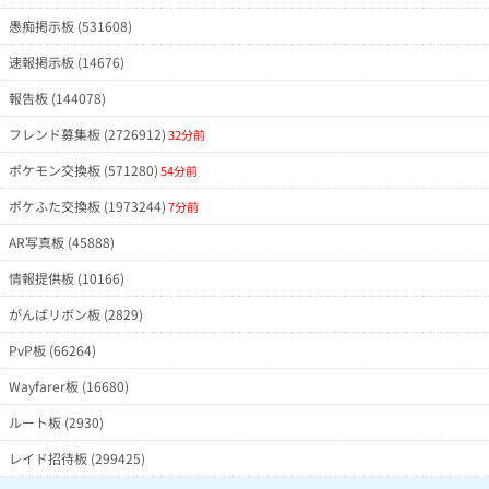
16/303
hBQZSAA(Lv10)
7月4日0時57分
愚痴掲示板 (531608)
29/676
@kingkazu1(Lv1)
7月4日0時56分
3/65
JENVmWg(Lv1)
7月4日0時40分
わりと出ましたが低レベル
速報掲示板 (14676)
11/150
FAkZeSQ(Lv2)
7月4日0時39分
報告板 (144078)
14/500
IwACWSY(Lv6)
7月4日0時37分
フレンド募集板 (2726912)
32分前
22/320
@chiecho(Lv38)
7月4日0時33分
ポケモン交換板 (571280)
6/153
@MWRxdCQ(Lv17)
7月4日0時31分
スタートダッシュだけだったな…
54分前
1/65
MUBlRTU(Lv3)
7月4日0時18分
ポケふた交換板 (1973244)
7分前
4/40
KSkQB2A(Lv13)
7月4日0時12分
AR写真板 (45888)
20/200
kkEwBEA(Lv1)
7月4日0時10分
情報提供板 (10166)
11/867
@moutoku27(Lv9)
7月4日0時3分
3/102
FAEFM4A(Lv2)
7月3日23時59分
がんばリボン板 (2829)
1/75
IJEXEZE(Lv14)
7月3日23時56分
PvP板 (66264)
4/230
EgAhlwA(Lv2)
7月3日23時53分
Wayfarer板 (16680)
22/355
NBICkjM(Lv1)
7月3日23時52分
32/821
Ioh3F4Y(Lv1)
7月3日23時47分
ルート板 (2930)
18/500
MSOGUYc(Lv1)
7月3日23時46分
まずまず
レイド招待板 (299425)
5/130
NkMQMxY(Lv12)
7月3日23時46分