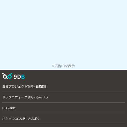
広告IDを表示
9D
B
白猫プロジェクト攻略 - 白猫DB
ドラクエウォーク攻略 - みんドラ
GO Raids
ポケモンGO攻略 - みんポケ