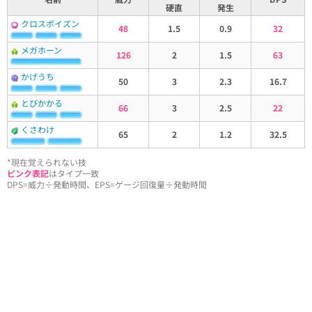
硬直
発生
クロスポイズン
48
1.5
0.9
32
メガホーン
126
2
1.5
63
かげうち
50
3
2.3
16.7
とびかかる
66
3
2.5
22
くさわけ
65
2
1.2
32.5
*現在覚えられない技
ピンク表記
はタイプ一致
DPS=威力÷発動時間、EPS=ゲージ回復量÷発動時間