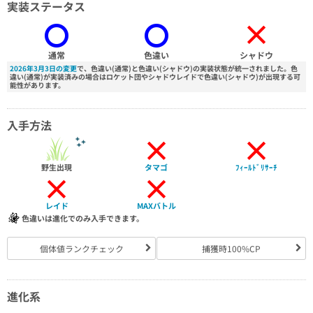
実装ステータス
×
通常
色違い
シャドウ
2026年3月3日の変更
で、色違い(通常)と色違い(シャドウ)の実装状態が統一されました。色
違い(通常)が実装済みの場合はロケット団やシャドウレイドで色違い(シャドウ)が出現する可
能性があります。
入手方法
×
×
野生出現
タマゴ
ﾌｨｰﾙﾄﾞﾘｻｰﾁ
×
×
レイド
MAXバトル
色違いは進化でのみ入手できます。
個体値ランクチェック
捕獲時100%CP
進化系