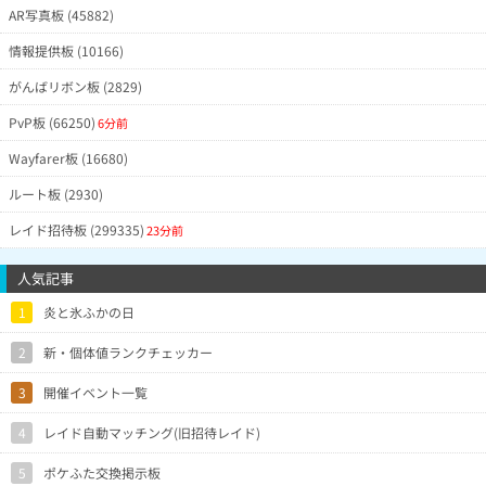
AR写真板 (45882)
情報提供板 (10166)
がんばリボン板 (2829)
PvP板 (66250)
6分前
Wayfarer板 (16680)
ルート板 (2930)
レイド招待板 (299335)
23分前
人気記事
1
炎と氷ふかの日
2
新・個体値ランクチェッカー
3
開催イベント一覧
4
レイド自動マッチング(旧招待レイド)
5
ポケふた交換掲示板