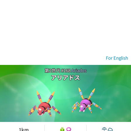
For English
第2世代 #168
Ariados
アリアドス
1km