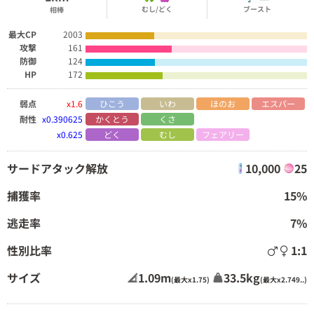
むし/どく
ブースト
相棒
最大CP
2003
攻撃
161
防御
124
HP
172
弱点
x1.6
ひこう
いわ
ほのお
エスパー
耐性
x0.390625
かくとう
くさ
x0.625
どく
むし
フェアリー
サードアタック解放
10,000
25
捕獲率
15%
逃走率
7%
性別比率
1:1
サイズ
1.09m
33.5kg
(最大x1.75)
(最大x2.749..)