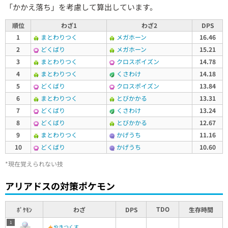
「かかえ落ち」を考慮して算出しています。
順位
わざ1
わざ2
DPS
1
まとわりつく
メガホーン
16.46
2
どくばり
メガホーン
15.21
3
まとわりつく
クロスポイズン
14.78
4
まとわりつく
くさわけ
14.18
5
どくばり
クロスポイズン
13.84
6
まとわりつく
とびかかる
13.31
7
どくばり
くさわけ
13.24
8
どくばり
とびかかる
12.67
9
まとわりつく
かげうち
11.16
10
どくばり
かげうち
10.60
*現在覚えられない技
アリアドスの対策ポケモン
TDO
ﾎﾟｹﾓﾝ
わざ
DPS
生存時間
1
やきつくす