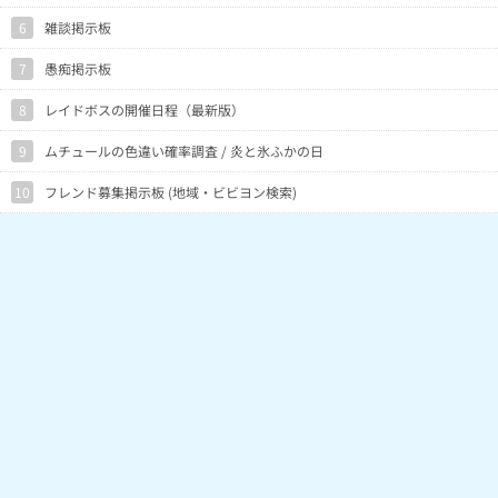
6
雑談掲示板
7
愚痴掲示板
8
レイドボスの開催日程（最新版）
9
ムチュールの色違い確率調査 / 炎と氷ふかの日
10
フレンド募集掲示板 (地域・ビビヨン検索)